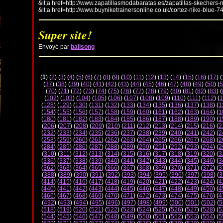
&lt;a href=http://www.zapatillasmodabaratas.es/zapatillas-skechers-
&lt;a href=http://www.buyniketrainersonline.co.uk/cortez-nike-blue-7
Super site!
Envoyé par
balisong
(
1
) (
2
) (
3
) (
4
) (
5
) (
6
) (
7
) (
8
) (
9
) (
10
) (
11
) (
12
) (
13
) (
14
) (
15
) (
16
) (
17
) (
(
37
) (
38
) (
39
) (
40
) (
41
) (
42
) (
43
) (
44
) (
45
) (
46
) (
47
) (
48
) (
49
) (
50
) (
5
(
70
) (
71
) (
72
) (
73
) (
74
) (
75
) (
76
) (
77
) (
78
) (
79
) (
80
) (
81
) (
82
) (
83
) (
(
102
) (
103
) (
104
) (
105
) (
106
) (
107
) (
108
) (
109
) (
110
) (
111
) (
112
) (
1
(
128
) (
129
) (
130
) (
131
) (
132
) (
133
) (
134
) (
135
) (
136
) (
137
) (
138
) (
1
(
154
) (
155
) (
156
) (
157
) (
158
) (
159
) (
160
) (
161
) (
162
) (
163
) (
164
) (
1
(
180
) (
181
) (
182
) (
183
) (
184
) (
185
) (
186
) (
187
) (
188
) (
189
) (
190
) (
1
(
206
) (
207
) (
208
) (
209
) (
210
) (
211
) (
212
) (
213
) (
214
) (
215
) (
216
) (
2
(
232
) (
233
) (
234
) (
235
) (
236
) (
237
) (
238
) (
239
) (
240
) (
241
) (
242
) (
2
(
258
) (
259
) (
260
) (
261
) (
262
) (
263
) (
264
) (
265
) (
266
) (
267
) (
268
) (
2
(
284
) (
285
) (
286
) (
287
) (
288
) (
289
) (
290
) (
291
) (
292
) (
293
) (
294
) (
2
(
310
) (
311
) (
312
) (
313
) (
314
) (
315
) (
316
) (
317
) (
318
) (
319
) (
320
) (
3
(
336
) (
337
) (
338
) (
339
) (
340
) (
341
) (
342
) (
343
) (
344
) (
345
) (
346
) (
3
(
362
) (
363
) (
364
) (
365
) (
366
) (
367
) (
368
) (
369
) (
370
) (
371
) (
372
) (
3
(
388
) (
389
) (
390
) (
391
) (
392
) (
393
) (
394
) (
395
) (
396
) (
397
) (
398
) (
3
(
414
) (
415
) (
416
) (
417
) (
418
) (
419
) (
420
) (
421
) (
422
) (
423
) (
424
) (
4
(
440
) (
441
) (
442
) (
443
) (
444
) (
445
) (
446
) (
447
) (
448
) (
449
) (
450
) (
4
(
466
) (
467
) (
468
) (
469
) (
470
) (
471
) (
472
) (
473
) (
474
) (
475
) (
476
) (
4
(
492
) (
493
) (
494
) (
495
) (
496
) (
497
) (
498
) (
499
) (
500
) (
501
) (
502
) (
5
(
518
) (
519
) (
520
) (
521
) (
522
) (
523
) (
524
) (
525
) (
526
) (
527
) (
528
) (
5
(
544
) (
545
) (
546
) (
547
) (
548
) (
549
) (
550
) (
551
) (
552
) (
553
) (
554
) (
5