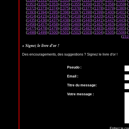
(
1330
) (
1331
) (
1332
) (
1333
) (
1334
) (
1335
) (
1336
) (
1337
) (
1338
) (
(
1351
) (
1352
) (
1353
) (
1354
) (
1355
) (
1356
) (
1357
) (
1358
) (
1359
) (
(
1372
) (
1373
) (
1374
) (
1375
) (
1376
) (
1377
) (
1378
) (
1379
) (
1380
) (
(
1393
) (
1394
) (
1395
) (
1396
) (
1397
) (
1398
) (
1399
) (
1400
) (
1401
) (
(
1414
) (
1415
) (
1416
) (
1417
) (
1418
) (
1419
) (
1420
) (
1421
) (
1422
) (
(
1435
) (
1436
) (
1437
) (
1438
) (
1439
) (
1440
) (
1441
) (
1442
) (
1443
) (
(
1456
) (
1457
) (
1458
) (
1459
) (
1460
) (
1461
) (
1462
) (
1463
) (
1464
) (
(
1477
) (
1478
) (
1479
) (
1480
) (
1481
) (
1482
) (
1483
) (
1484
) (
1485
) (
(
1498
) (
1499
) (
1500
) (
1501
) (
1502
) (
1503
) (
1504
) (
1505
) (
1506
) (
(
151
» Signez le livre d'or !
Des encouragements, des suggestions ? Signez le livre d'or !
Pseudo :
Email :
Titre du message:
Votre message :
Entrez le co