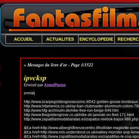
ACCUEIL
ACTUALITES
ENCYCLOPEDIE
RECHERC
» Messages du livre d'or - Page 1/1522
ipvcksp
Envoyé par
AngelPlamp
znnialj
http://www.scarpegoldengooseuomo.it/042-golden-goose-bordeaux.
http://www.hitamerica.co.uk/ray-ban-clubmaster-aluminum-colors-78
http://www.hfg-archivulm.de/nike-free-run-beige-049.htm
http://www.thegoldengrove.co.uk/nike-sb-janoski-on-feet-171.html
http://www.zapatillasmodabaratas.es/zapatos-reebok-bajos-986.php
&lt;a href=http://www.alberghifirenzecentro.it/hollister-magliette-uo
&lt;a href=http://www.mis-understood.co.uk/oakley-monster-pup-len
&lt;a href=http://www.zapatillasmodabaratas.es/zapatillas-le-coq-spo