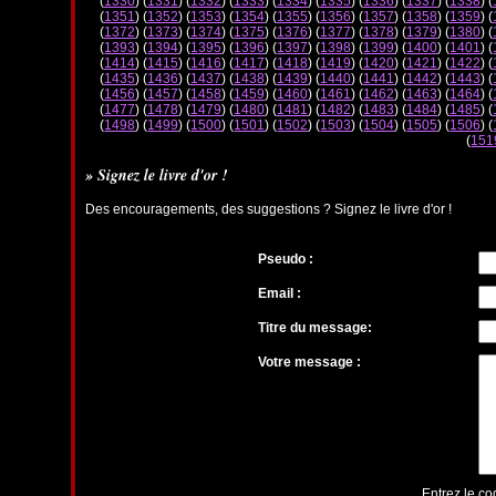
(
1330
) (
1331
) (
1332
) (
1333
) (
1334
) (
1335
) (
1336
) (
1337
) (
1338
) (
(
1351
) (
1352
) (
1353
) (
1354
) (
1355
) (
1356
) (
1357
) (
1358
) (
1359
) (
(
1372
) (
1373
) (
1374
) (
1375
) (
1376
) (
1377
) (
1378
) (
1379
) (
1380
) (
(
1393
) (
1394
) (
1395
) (
1396
) (
1397
) (
1398
) (
1399
) (
1400
) (
1401
) (
(
1414
) (
1415
) (
1416
) (
1417
) (
1418
) (
1419
) (
1420
) (
1421
) (
1422
) (
(
1435
) (
1436
) (
1437
) (
1438
) (
1439
) (
1440
) (
1441
) (
1442
) (
1443
) (
(
1456
) (
1457
) (
1458
) (
1459
) (
1460
) (
1461
) (
1462
) (
1463
) (
1464
) (
(
1477
) (
1478
) (
1479
) (
1480
) (
1481
) (
1482
) (
1483
) (
1484
) (
1485
) (
(
1498
) (
1499
) (
1500
) (
1501
) (
1502
) (
1503
) (
1504
) (
1505
) (
1506
) (
(
151
» Signez le livre d'or !
Des encouragements, des suggestions ? Signez le livre d'or !
Pseudo :
Email :
Titre du message:
Votre message :
Entrez le co