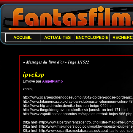
ACCUEIL
ACTUALITES
ENCYCLOPEDIE
RECHERC
» Messages du livre d'or - Page 1/1522
ipvcksp
Envoyé par
AngelPlamp
znnialj
http://www.scarpegoldengooseuomo.it/042-golden-goose-bordeaux.
http://www.hitamerica.co.uk/ray-ban-clubmaster-aluminum-colors-78
http://www.hfg-archivulm.de/nike-free-run-beige-049.htm
http://www.thegoldengrove.co.uk/nike-sb-janoski-on-feet-171.html
http://www.zapatillasmodabaratas.es/zapatos-reebok-bajos-986.php
&lt;a href=http://www.alberghifirenzecentro.it/hollister-magliette-uo
&lt;a href=http://www.mis-understood.co.uk/oakley-monster-pup-len
&lt;a href=http://www.zapatillasmodabaratas.es/zapatillas-le-coq-spo