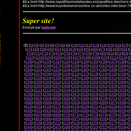
&lt;a href=http://www.zapatillasmodabaratas.es/zapatillas-skechers-
&lt;a href=http://www.buyniketrainersonline.co.uk/cortez-nike-blue-7
Super site!
Envoyé par
balisong
(
1
) (
2
) (
3
) (
4
) (
5
) (
6
) (
7
) (
8
) (
9
) (
10
) (
11
) (
12
) (
13
) (
14
) (
15
) (
16
) (
17
) (
(
37
) (
38
) (
39
) (
40
) (
41
) (
42
) (
43
) (
44
) (
45
) (
46
) (
47
) (
48
) (
49
) (
50
) (
5
(
70
) (
71
) (
72
) (
73
) (
74
) (
75
) (
76
) (
77
) (
78
) (
79
) (
80
) (
81
) (
82
) (
83
) (
(
102
) (
103
) (
104
) (
105
) (
106
) (
107
) (
108
) (
109
) (
110
) (
111
) (
112
) (
1
(
128
) (
129
) (
130
) (
131
) (
132
) (
133
) (
134
) (
135
) (
136
) (
137
) (
138
) (
1
(
154
) (
155
) (
156
) (
157
) (
158
) (
159
) (
160
) (
161
) (
162
) (
163
) (
164
) (
1
(
180
) (
181
) (
182
) (
183
) (
184
) (
185
) (
186
) (
187
) (
188
) (
189
) (
190
) (
1
(
206
) (
207
) (
208
) (
209
) (
210
) (
211
) (
212
) (
213
) (
214
) (
215
) (
216
) (
2
(
232
) (
233
) (
234
) (
235
) (
236
) (
237
) (
238
) (
239
) (
240
) (
241
) (
242
) (
2
(
258
) (
259
) (
260
) (
261
) (
262
) (
263
) (
264
) (
265
) (
266
) (
267
) (
268
) (
2
(
284
) (
285
) (
286
) (
287
) (
288
) (
289
) (
290
) (
291
) (
292
) (
293
) (
294
) (
2
(
310
) (
311
) (
312
) (
313
) (
314
) (
315
) (
316
) (
317
) (
318
) (
319
) (
320
) (
3
(
336
) (
337
) (
338
) (
339
) (
340
) (
341
) (
342
) (
343
) (
344
) (
345
) (
346
) (
3
(
362
) (
363
) (
364
) (
365
) (
366
) (
367
) (
368
) (
369
) (
370
) (
371
) (
372
) (
3
(
388
) (
389
) (
390
) (
391
) (
392
) (
393
) (
394
) (
395
) (
396
) (
397
) (
398
) (
3
(
414
) (
415
) (
416
) (
417
) (
418
) (
419
) (
420
) (
421
) (
422
) (
423
) (
424
) (
4
(
440
) (
441
) (
442
) (
443
) (
444
) (
445
) (
446
) (
447
) (
448
) (
449
) (
450
) (
4
(
466
) (
467
) (
468
) (
469
) (
470
) (
471
) (
472
) (
473
) (
474
) (
475
) (
476
) (
4
(
492
) (
493
) (
494
) (
495
) (
496
) (
497
) (
498
) (
499
) (
500
) (
501
) (
502
) (
5
(
518
) (
519
) (
520
) (
521
) (
522
) (
523
) (
524
) (
525
) (
526
) (
527
) (
528
) (
5
(
544
) (
545
) (
546
) (
547
) (
548
) (
549
) (
550
) (
551
) (
552
) (
553
) (
554
) (
5