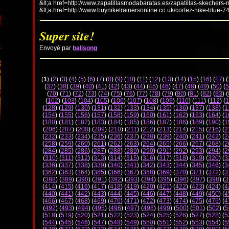
&lt;a href=http://www.zapatillasmodabaratas.es/zapatillas-skechers-
&lt;a href=http://www.buyniketrainersonline.co.uk/cortez-nike-blue-7
Super site!
Envoyé par
balisong
(
1
) (
2
) (
3
) (
4
) (
5
) (
6
) (
7
) (
8
) (
9
) (
10
) (
11
) (
12
) (
13
) (
14
) (
15
) (
16
) (
17
) (
(
37
) (
38
) (
39
) (
40
) (
41
) (
42
) (
43
) (
44
) (
45
) (
46
) (
47
) (
48
) (
49
) (
50
) (
5
(
70
) (
71
) (
72
) (
73
) (
74
) (
75
) (
76
) (
77
) (
78
) (
79
) (
80
) (
81
) (
82
) (
83
) (
(
102
) (
103
) (
104
) (
105
) (
106
) (
107
) (
108
) (
109
) (
110
) (
111
) (
112
) (
1
(
128
) (
129
) (
130
) (
131
) (
132
) (
133
) (
134
) (
135
) (
136
) (
137
) (
138
) (
1
(
154
) (
155
) (
156
) (
157
) (
158
) (
159
) (
160
) (
161
) (
162
) (
163
) (
164
) (
1
(
180
) (
181
) (
182
) (
183
) (
184
) (
185
) (
186
) (
187
) (
188
) (
189
) (
190
) (
1
(
206
) (
207
) (
208
) (
209
) (
210
) (
211
) (
212
) (
213
) (
214
) (
215
) (
216
) (
2
(
232
) (
233
) (
234
) (
235
) (
236
) (
237
) (
238
) (
239
) (
240
) (
241
) (
242
) (
2
(
258
) (
259
) (
260
) (
261
) (
262
) (
263
) (
264
) (
265
) (
266
) (
267
) (
268
) (
2
(
284
) (
285
) (
286
) (
287
) (
288
) (
289
) (
290
) (
291
) (
292
) (
293
) (
294
) (
2
(
310
) (
311
) (
312
) (
313
) (
314
) (
315
) (
316
) (
317
) (
318
) (
319
) (
320
) (
3
(
336
) (
337
) (
338
) (
339
) (
340
) (
341
) (
342
) (
343
) (
344
) (
345
) (
346
) (
3
(
362
) (
363
) (
364
) (
365
) (
366
) (
367
) (
368
) (
369
) (
370
) (
371
) (
372
) (
3
(
388
) (
389
) (
390
) (
391
) (
392
) (
393
) (
394
) (
395
) (
396
) (
397
) (
398
) (
3
(
414
) (
415
) (
416
) (
417
) (
418
) (
419
) (
420
) (
421
) (
422
) (
423
) (
424
) (
4
(
440
) (
441
) (
442
) (
443
) (
444
) (
445
) (
446
) (
447
) (
448
) (
449
) (
450
) (
4
(
466
) (
467
) (
468
) (
469
) (
470
) (
471
) (
472
) (
473
) (
474
) (
475
) (
476
) (
4
(
492
) (
493
) (
494
) (
495
) (
496
) (
497
) (
498
) (
499
) (
500
) (
501
) (
502
) (
5
(
518
) (
519
) (
520
) (
521
) (
522
) (
523
) (
524
) (
525
) (
526
) (
527
) (
528
) (
5
(
544
) (
545
) (
546
) (
547
) (
548
) (
549
) (
550
) (
551
) (
552
) (
553
) (
554
) (
5