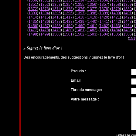
(
1330
) (
1331
) (
1332
) (
1333
) (
1334
) (
1335
) (
1336
) (
1337
) (
1338
) (
(
1351
) (
1352
) (
1353
) (
1354
) (
1355
) (
1356
) (
1357
) (
1358
) (
1359
) (
(
1372
) (
1373
) (
1374
) (
1375
) (
1376
) (
1377
) (
1378
) (
1379
) (
1380
) (
(
1393
) (
1394
) (
1395
) (
1396
) (
1397
) (
1398
) (
1399
) (
1400
) (
1401
) (
(
1414
) (
1415
) (
1416
) (
1417
) (
1418
) (
1419
) (
1420
) (
1421
) (
1422
) (
(
1435
) (
1436
) (
1437
) (
1438
) (
1439
) (
1440
) (
1441
) (
1442
) (
1443
) (
(
1456
) (
1457
) (
1458
) (
1459
) (
1460
) (
1461
) (
1462
) (
1463
) (
1464
) (
(
1477
) (
1478
) (
1479
) (
1480
) (
1481
) (
1482
) (
1483
) (
1484
) (
1485
) (
(
1498
) (
1499
) (
1500
) (
1501
) (
1502
) (
1503
) (
1504
) (
1505
) (
1506
) (
(
151
» Signez le livre d'or !
Des encouragements, des suggestions ? Signez le livre d'or !
Pseudo :
Email :
Titre du message:
Votre message :
Entrez le co