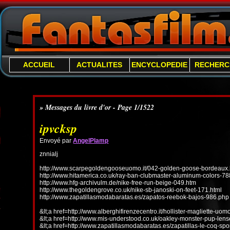
ACCUEIL
ACTUALITES
ENCYCLOPEDIE
RECHERC
» Messages du livre d'or - Page 1/1522
ipvcksp
Envoyé par
AngelPlamp
znnialj
http://www.scarpegoldengooseuomo.it/042-golden-goose-bordeaux.
http://www.hitamerica.co.uk/ray-ban-clubmaster-aluminum-colors-78
http://www.hfg-archivulm.de/nike-free-run-beige-049.htm
http://www.thegoldengrove.co.uk/nike-sb-janoski-on-feet-171.html
http://www.zapatillasmodabaratas.es/zapatos-reebok-bajos-986.php
&lt;a href=http://www.alberghifirenzecentro.it/hollister-magliette-uo
&lt;a href=http://www.mis-understood.co.uk/oakley-monster-pup-len
&lt;a href=http://www.zapatillasmodabaratas.es/zapatillas-le-coq-spo