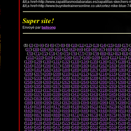
&lt;a href=http://www.zapatillasmodabaratas.es/zapatillas-skechers-
&lt;a href=http://www.buyniketrainersonline.co.uk/cortez-nike-blue-7
Super site!
Envoyé par
balisong
(
1
) (
2
) (
3
) (
4
) (
5
) (
6
) (
7
) (
8
) (
9
) (
10
) (
11
) (
12
) (
13
) (
14
) (
15
) (
16
) (
17
) (
(
37
) (
38
) (
39
) (
40
) (
41
) (
42
) (
43
) (
44
) (
45
) (
46
) (
47
) (
48
) (
49
) (
50
) (
5
(
70
) (
71
) (
72
) (
73
) (
74
) (
75
) (
76
) (
77
) (
78
) (
79
) (
80
) (
81
) (
82
) (
83
) (
(
102
) (
103
) (
104
) (
105
) (
106
) (
107
) (
108
) (
109
) (
110
) (
111
) (
112
) (
1
(
128
) (
129
) (
130
) (
131
) (
132
) (
133
) (
134
) (
135
) (
136
) (
137
) (
138
) (
1
(
154
) (
155
) (
156
) (
157
) (
158
) (
159
) (
160
) (
161
) (
162
) (
163
) (
164
) (
1
(
180
) (
181
) (
182
) (
183
) (
184
) (
185
) (
186
) (
187
) (
188
) (
189
) (
190
) (
1
(
206
) (
207
) (
208
) (
209
) (
210
) (
211
) (
212
) (
213
) (
214
) (
215
) (
216
) (
2
(
232
) (
233
) (
234
) (
235
) (
236
) (
237
) (
238
) (
239
) (
240
) (
241
) (
242
) (
2
(
258
) (
259
) (
260
) (
261
) (
262
) (
263
) (
264
) (
265
) (
266
) (
267
) (
268
) (
2
(
284
) (
285
) (
286
) (
287
) (
288
) (
289
) (
290
) (
291
) (
292
) (
293
) (
294
) (
2
(
310
) (
311
) (
312
) (
313
) (
314
) (
315
) (
316
) (
317
) (
318
) (
319
) (
320
) (
3
(
336
) (
337
) (
338
) (
339
) (
340
) (
341
) (
342
) (
343
) (
344
) (
345
) (
346
) (
3
(
362
) (
363
) (
364
) (
365
) (
366
) (
367
) (
368
) (
369
) (
370
) (
371
) (
372
) (
3
(
388
) (
389
) (
390
) (
391
) (
392
) (
393
) (
394
) (
395
) (
396
) (
397
) (
398
) (
3
(
414
) (
415
) (
416
) (
417
) (
418
) (
419
) (
420
) (
421
) (
422
) (
423
) (
424
) (
4
(
440
) (
441
) (
442
) (
443
) (
444
) (
445
) (
446
) (
447
) (
448
) (
449
) (
450
) (
4
(
466
) (
467
) (
468
) (
469
) (
470
) (
471
) (
472
) (
473
) (
474
) (
475
) (
476
) (
4
(
492
) (
493
) (
494
) (
495
) (
496
) (
497
) (
498
) (
499
) (
500
) (
501
) (
502
) (
5
(
518
) (
519
) (
520
) (
521
) (
522
) (
523
) (
524
) (
525
) (
526
) (
527
) (
528
) (
5
(
544
) (
545
) (
546
) (
547
) (
548
) (
549
) (
550
) (
551
) (
552
) (
553
) (
554
) (
5