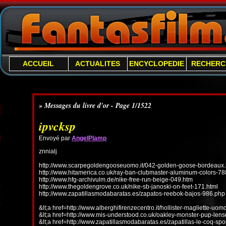
ACCUEIL
ACTUALITES
ENCYCLOPEDIE
RECHERC
» Messages du livre d'or - Page 1/1522
ipvcksp
Envoyé par
AngelPlamp
znnialj
http://www.scarpegoldengooseuomo.it/042-golden-goose-bordeaux.
http://www.hitamerica.co.uk/ray-ban-clubmaster-aluminum-colors-78
http://www.hfg-archivulm.de/nike-free-run-beige-049.htm
http://www.thegoldengrove.co.uk/nike-sb-janoski-on-feet-171.html
http://www.zapatillasmodabaratas.es/zapatos-reebok-bajos-986.php
&lt;a href=http://www.alberghifirenzecentro.it/hollister-magliette-uo
&lt;a href=http://www.mis-understood.co.uk/oakley-monster-pup-len
&lt;a href=http://www.zapatillasmodabaratas.es/zapatillas-le-coq-spo