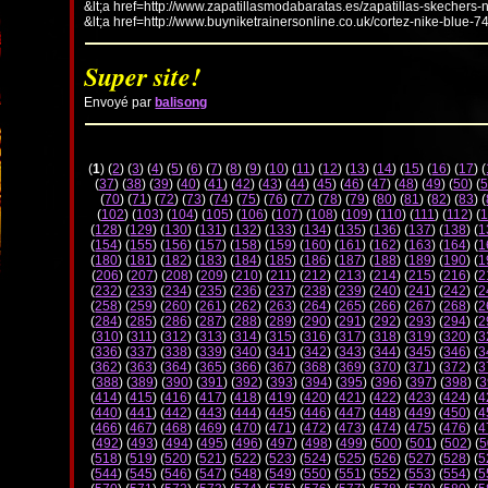
&lt;a href=http://www.zapatillasmodabaratas.es/zapatillas-skechers-
&lt;a href=http://www.buyniketrainersonline.co.uk/cortez-nike-blue-7
Super site!
Envoyé par
balisong
(
1
) (
2
) (
3
) (
4
) (
5
) (
6
) (
7
) (
8
) (
9
) (
10
) (
11
) (
12
) (
13
) (
14
) (
15
) (
16
) (
17
) (
(
37
) (
38
) (
39
) (
40
) (
41
) (
42
) (
43
) (
44
) (
45
) (
46
) (
47
) (
48
) (
49
) (
50
) (
5
(
70
) (
71
) (
72
) (
73
) (
74
) (
75
) (
76
) (
77
) (
78
) (
79
) (
80
) (
81
) (
82
) (
83
) (
(
102
) (
103
) (
104
) (
105
) (
106
) (
107
) (
108
) (
109
) (
110
) (
111
) (
112
) (
1
(
128
) (
129
) (
130
) (
131
) (
132
) (
133
) (
134
) (
135
) (
136
) (
137
) (
138
) (
1
(
154
) (
155
) (
156
) (
157
) (
158
) (
159
) (
160
) (
161
) (
162
) (
163
) (
164
) (
1
(
180
) (
181
) (
182
) (
183
) (
184
) (
185
) (
186
) (
187
) (
188
) (
189
) (
190
) (
1
(
206
) (
207
) (
208
) (
209
) (
210
) (
211
) (
212
) (
213
) (
214
) (
215
) (
216
) (
2
(
232
) (
233
) (
234
) (
235
) (
236
) (
237
) (
238
) (
239
) (
240
) (
241
) (
242
) (
2
(
258
) (
259
) (
260
) (
261
) (
262
) (
263
) (
264
) (
265
) (
266
) (
267
) (
268
) (
2
(
284
) (
285
) (
286
) (
287
) (
288
) (
289
) (
290
) (
291
) (
292
) (
293
) (
294
) (
2
(
310
) (
311
) (
312
) (
313
) (
314
) (
315
) (
316
) (
317
) (
318
) (
319
) (
320
) (
3
(
336
) (
337
) (
338
) (
339
) (
340
) (
341
) (
342
) (
343
) (
344
) (
345
) (
346
) (
3
(
362
) (
363
) (
364
) (
365
) (
366
) (
367
) (
368
) (
369
) (
370
) (
371
) (
372
) (
3
(
388
) (
389
) (
390
) (
391
) (
392
) (
393
) (
394
) (
395
) (
396
) (
397
) (
398
) (
3
(
414
) (
415
) (
416
) (
417
) (
418
) (
419
) (
420
) (
421
) (
422
) (
423
) (
424
) (
4
(
440
) (
441
) (
442
) (
443
) (
444
) (
445
) (
446
) (
447
) (
448
) (
449
) (
450
) (
4
(
466
) (
467
) (
468
) (
469
) (
470
) (
471
) (
472
) (
473
) (
474
) (
475
) (
476
) (
4
(
492
) (
493
) (
494
) (
495
) (
496
) (
497
) (
498
) (
499
) (
500
) (
501
) (
502
) (
5
(
518
) (
519
) (
520
) (
521
) (
522
) (
523
) (
524
) (
525
) (
526
) (
527
) (
528
) (
5
(
544
) (
545
) (
546
) (
547
) (
548
) (
549
) (
550
) (
551
) (
552
) (
553
) (
554
) (
5