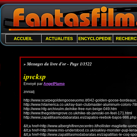
ACCUEIL
ACTUALITES
ENCYCLOPEDIE
RECHERC
» Messages du livre d'or - Page 1/1522
ipvcksp
Envoyé par
AngelPlamp
znnialj
http://www.scarpegoldengooseuomo.it/042-golden-goose-bordeaux.
http://www.hitamerica.co.uk/ray-ban-clubmaster-aluminum-colors-78
http://www.hfg-archivulm.de/nike-free-run-beige-049.htm
http://www.thegoldengrove.co.uk/nike-sb-janoski-on-feet-171.html
http://www.zapatillasmodabaratas.es/zapatos-reebok-bajos-986.php
&lt;a href=http://www.alberghifirenzecentro.it/hollister-magliette-uo
&lt;a href=http://www.mis-understood.co.uk/oakley-monster-pup-len
&lt;a href=http://www.zapatillasmodabaratas.es/zapatillas-le-coq-spo