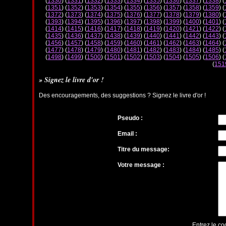
(
1330
) (
1331
) (
1332
) (
1333
) (
1334
) (
1335
) (
1336
) (
1337
) (
1338
) (
(
1351
) (
1352
) (
1353
) (
1354
) (
1355
) (
1356
) (
1357
) (
1358
) (
1359
) (
(
1372
) (
1373
) (
1374
) (
1375
) (
1376
) (
1377
) (
1378
) (
1379
) (
1380
) (
(
1393
) (
1394
) (
1395
) (
1396
) (
1397
) (
1398
) (
1399
) (
1400
) (
1401
) (
(
1414
) (
1415
) (
1416
) (
1417
) (
1418
) (
1419
) (
1420
) (
1421
) (
1422
) (
(
1435
) (
1436
) (
1437
) (
1438
) (
1439
) (
1440
) (
1441
) (
1442
) (
1443
) (
(
1456
) (
1457
) (
1458
) (
1459
) (
1460
) (
1461
) (
1462
) (
1463
) (
1464
) (
(
1477
) (
1478
) (
1479
) (
1480
) (
1481
) (
1482
) (
1483
) (
1484
) (
1485
) (
(
1498
) (
1499
) (
1500
) (
1501
) (
1502
) (
1503
) (
1504
) (
1505
) (
1506
) (
(
151
» Signez le livre d'or !
Des encouragements, des suggestions ? Signez le livre d'or !
Pseudo :
Email :
Titre du message:
Votre message :
Entrez le co