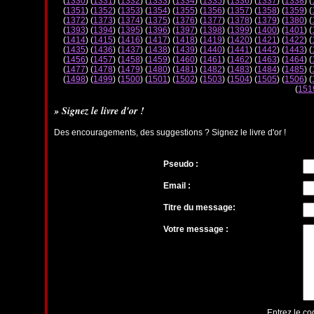
(
1330
) (
1331
) (
1332
) (
1333
) (
1334
) (
1335
) (
1336
) (
1337
) (
1338
) (
(
1351
) (
1352
) (
1353
) (
1354
) (
1355
) (
1356
) (
1357
) (
1358
) (
1359
) (
(
1372
) (
1373
) (
1374
) (
1375
) (
1376
) (
1377
) (
1378
) (
1379
) (
1380
) (
(
1393
) (
1394
) (
1395
) (
1396
) (
1397
) (
1398
) (
1399
) (
1400
) (
1401
) (
(
1414
) (
1415
) (
1416
) (
1417
) (
1418
) (
1419
) (
1420
) (
1421
) (
1422
) (
(
1435
) (
1436
) (
1437
) (
1438
) (
1439
) (
1440
) (
1441
) (
1442
) (
1443
) (
(
1456
) (
1457
) (
1458
) (
1459
) (
1460
) (
1461
) (
1462
) (
1463
) (
1464
) (
(
1477
) (
1478
) (
1479
) (
1480
) (
1481
) (
1482
) (
1483
) (
1484
) (
1485
) (
(
1498
) (
1499
) (
1500
) (
1501
) (
1502
) (
1503
) (
1504
) (
1505
) (
1506
) (
(
151
» Signez le livre d'or !
Des encouragements, des suggestions ? Signez le livre d'or !
Pseudo :
Email :
Titre du message:
Votre message :
Entrez le co