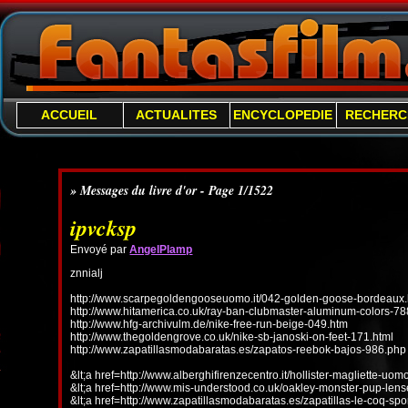
ACCUEIL
ACTUALITES
ENCYCLOPEDIE
RECHERC
» Messages du livre d'or - Page 1/1522
ipvcksp
Envoyé par
AngelPlamp
znnialj
http://www.scarpegoldengooseuomo.it/042-golden-goose-bordeaux.
http://www.hitamerica.co.uk/ray-ban-clubmaster-aluminum-colors-78
http://www.hfg-archivulm.de/nike-free-run-beige-049.htm
http://www.thegoldengrove.co.uk/nike-sb-janoski-on-feet-171.html
http://www.zapatillasmodabaratas.es/zapatos-reebok-bajos-986.php
&lt;a href=http://www.alberghifirenzecentro.it/hollister-magliette-uo
&lt;a href=http://www.mis-understood.co.uk/oakley-monster-pup-len
&lt;a href=http://www.zapatillasmodabaratas.es/zapatillas-le-coq-spo