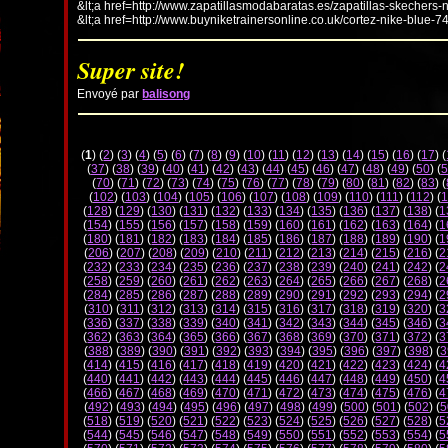
&lt;a href=http://www.zapatillasmodabaratas.es/zapatillas-skechers-
&lt;a href=http://www.buyniketrainersonline.co.uk/cortez-nike-blue-7
Super site!
Envoyé par
balisong
(
1
) (
2
) (
3
) (
4
) (
5
) (
6
) (
7
) (
8
) (
9
) (
10
) (
11
) (
12
) (
13
) (
14
) (
15
) (
16
) (
17
) (
(
37
) (
38
) (
39
) (
40
) (
41
) (
42
) (
43
) (
44
) (
45
) (
46
) (
47
) (
48
) (
49
) (
50
) (
5
(
70
) (
71
) (
72
) (
73
) (
74
) (
75
) (
76
) (
77
) (
78
) (
79
) (
80
) (
81
) (
82
) (
83
) (
(
102
) (
103
) (
104
) (
105
) (
106
) (
107
) (
108
) (
109
) (
110
) (
111
) (
112
) (
1
(
128
) (
129
) (
130
) (
131
) (
132
) (
133
) (
134
) (
135
) (
136
) (
137
) (
138
) (
1
(
154
) (
155
) (
156
) (
157
) (
158
) (
159
) (
160
) (
161
) (
162
) (
163
) (
164
) (
1
(
180
) (
181
) (
182
) (
183
) (
184
) (
185
) (
186
) (
187
) (
188
) (
189
) (
190
) (
1
(
206
) (
207
) (
208
) (
209
) (
210
) (
211
) (
212
) (
213
) (
214
) (
215
) (
216
) (
2
(
232
) (
233
) (
234
) (
235
) (
236
) (
237
) (
238
) (
239
) (
240
) (
241
) (
242
) (
2
(
258
) (
259
) (
260
) (
261
) (
262
) (
263
) (
264
) (
265
) (
266
) (
267
) (
268
) (
2
(
284
) (
285
) (
286
) (
287
) (
288
) (
289
) (
290
) (
291
) (
292
) (
293
) (
294
) (
2
(
310
) (
311
) (
312
) (
313
) (
314
) (
315
) (
316
) (
317
) (
318
) (
319
) (
320
) (
3
(
336
) (
337
) (
338
) (
339
) (
340
) (
341
) (
342
) (
343
) (
344
) (
345
) (
346
) (
3
(
362
) (
363
) (
364
) (
365
) (
366
) (
367
) (
368
) (
369
) (
370
) (
371
) (
372
) (
3
(
388
) (
389
) (
390
) (
391
) (
392
) (
393
) (
394
) (
395
) (
396
) (
397
) (
398
) (
3
(
414
) (
415
) (
416
) (
417
) (
418
) (
419
) (
420
) (
421
) (
422
) (
423
) (
424
) (
4
(
440
) (
441
) (
442
) (
443
) (
444
) (
445
) (
446
) (
447
) (
448
) (
449
) (
450
) (
4
(
466
) (
467
) (
468
) (
469
) (
470
) (
471
) (
472
) (
473
) (
474
) (
475
) (
476
) (
4
(
492
) (
493
) (
494
) (
495
) (
496
) (
497
) (
498
) (
499
) (
500
) (
501
) (
502
) (
5
(
518
) (
519
) (
520
) (
521
) (
522
) (
523
) (
524
) (
525
) (
526
) (
527
) (
528
) (
5
(
544
) (
545
) (
546
) (
547
) (
548
) (
549
) (
550
) (
551
) (
552
) (
553
) (
554
) (
5