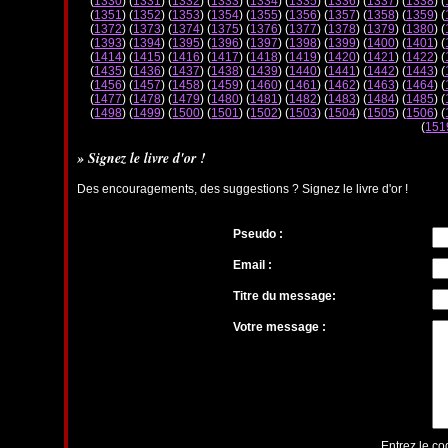
(
1330
) (
1331
) (
1332
) (
1333
) (
1334
) (
1335
) (
1336
) (
1337
) (
1338
) (
(
1351
) (
1352
) (
1353
) (
1354
) (
1355
) (
1356
) (
1357
) (
1358
) (
1359
) (
(
1372
) (
1373
) (
1374
) (
1375
) (
1376
) (
1377
) (
1378
) (
1379
) (
1380
) (
(
1393
) (
1394
) (
1395
) (
1396
) (
1397
) (
1398
) (
1399
) (
1400
) (
1401
) (
(
1414
) (
1415
) (
1416
) (
1417
) (
1418
) (
1419
) (
1420
) (
1421
) (
1422
) (
(
1435
) (
1436
) (
1437
) (
1438
) (
1439
) (
1440
) (
1441
) (
1442
) (
1443
) (
(
1456
) (
1457
) (
1458
) (
1459
) (
1460
) (
1461
) (
1462
) (
1463
) (
1464
) (
(
1477
) (
1478
) (
1479
) (
1480
) (
1481
) (
1482
) (
1483
) (
1484
) (
1485
) (
(
1498
) (
1499
) (
1500
) (
1501
) (
1502
) (
1503
) (
1504
) (
1505
) (
1506
) (
(
151
» Signez le livre d'or !
Des encouragements, des suggestions ? Signez le livre d'or !
Pseudo :
Email :
Titre du message:
Votre message :
Entrez le co