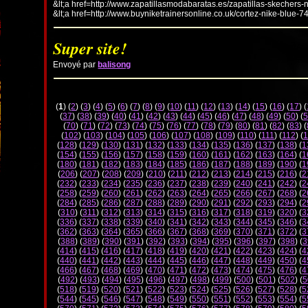
&lt;a href=http://www.zapatillasmodabaratas.es/zapatillas-skechers-
&lt;a href=http://www.buyniketrainersonline.co.uk/cortez-nike-blue-7
Super site!
Envoyé par
balisong
(
1
) (
2
) (
3
) (
4
) (
5
) (
6
) (
7
) (
8
) (
9
) (
10
) (
11
) (
12
) (
13
) (
14
) (
15
) (
16
) (
17
) (
(
37
) (
38
) (
39
) (
40
) (
41
) (
42
) (
43
) (
44
) (
45
) (
46
) (
47
) (
48
) (
49
) (
50
) (
5
(
70
) (
71
) (
72
) (
73
) (
74
) (
75
) (
76
) (
77
) (
78
) (
79
) (
80
) (
81
) (
82
) (
83
) (
(
102
) (
103
) (
104
) (
105
) (
106
) (
107
) (
108
) (
109
) (
110
) (
111
) (
112
) (
1
(
128
) (
129
) (
130
) (
131
) (
132
) (
133
) (
134
) (
135
) (
136
) (
137
) (
138
) (
1
(
154
) (
155
) (
156
) (
157
) (
158
) (
159
) (
160
) (
161
) (
162
) (
163
) (
164
) (
1
(
180
) (
181
) (
182
) (
183
) (
184
) (
185
) (
186
) (
187
) (
188
) (
189
) (
190
) (
1
(
206
) (
207
) (
208
) (
209
) (
210
) (
211
) (
212
) (
213
) (
214
) (
215
) (
216
) (
2
(
232
) (
233
) (
234
) (
235
) (
236
) (
237
) (
238
) (
239
) (
240
) (
241
) (
242
) (
2
(
258
) (
259
) (
260
) (
261
) (
262
) (
263
) (
264
) (
265
) (
266
) (
267
) (
268
) (
2
(
284
) (
285
) (
286
) (
287
) (
288
) (
289
) (
290
) (
291
) (
292
) (
293
) (
294
) (
2
(
310
) (
311
) (
312
) (
313
) (
314
) (
315
) (
316
) (
317
) (
318
) (
319
) (
320
) (
3
(
336
) (
337
) (
338
) (
339
) (
340
) (
341
) (
342
) (
343
) (
344
) (
345
) (
346
) (
3
(
362
) (
363
) (
364
) (
365
) (
366
) (
367
) (
368
) (
369
) (
370
) (
371
) (
372
) (
3
(
388
) (
389
) (
390
) (
391
) (
392
) (
393
) (
394
) (
395
) (
396
) (
397
) (
398
) (
3
(
414
) (
415
) (
416
) (
417
) (
418
) (
419
) (
420
) (
421
) (
422
) (
423
) (
424
) (
4
(
440
) (
441
) (
442
) (
443
) (
444
) (
445
) (
446
) (
447
) (
448
) (
449
) (
450
) (
4
(
466
) (
467
) (
468
) (
469
) (
470
) (
471
) (
472
) (
473
) (
474
) (
475
) (
476
) (
4
(
492
) (
493
) (
494
) (
495
) (
496
) (
497
) (
498
) (
499
) (
500
) (
501
) (
502
) (
5
(
518
) (
519
) (
520
) (
521
) (
522
) (
523
) (
524
) (
525
) (
526
) (
527
) (
528
) (
5
(
544
) (
545
) (
546
) (
547
) (
548
) (
549
) (
550
) (
551
) (
552
) (
553
) (
554
) (
5