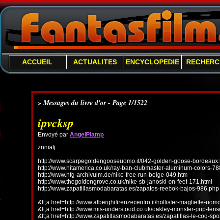
ACCUEIL
ACTUALITES
ENCYCLOPEDIE
RECHERC
» Messages du livre d'or - Page 1/1522
ipvcksp
Envoyé par
AngelPlamp
znnialj
http://www.scarpegoldengooseuomo.it/042-golden-goose-bordeaux.
http://www.hitamerica.co.uk/ray-ban-clubmaster-aluminum-colors-78
http://www.hfg-archivulm.de/nike-free-run-beige-049.htm
http://www.thegoldengrove.co.uk/nike-sb-janoski-on-feet-171.html
http://www.zapatillasmodabaratas.es/zapatos-reebok-bajos-986.php
&lt;a href=http://www.alberghifirenzecentro.it/hollister-magliette-uo
&lt;a href=http://www.mis-understood.co.uk/oakley-monster-pup-len
&lt;a href=http://www.zapatillasmodabaratas.es/zapatillas-le-coq-spo