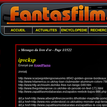
ACCUEIL
ACTUALITES
ENCYCLOPEDIE
RECHERC
» Messages du livre d'or - Page 1/1522
ipvcksp
Envoyé par
AngelPlamp
znnialj
http://www.scarpegoldengooseuomo.it/042-golden-goose-bordeaux.
http://www.hitamerica.co.uk/ray-ban-clubmaster-aluminum-colors-78
http://www.hfg-archivulm.de/nike-free-run-beige-049.htm
http://www.thegoldengrove.co.uk/nike-sb-janoski-on-feet-171.html
http://www.zapatillasmodabaratas.es/zapatos-reebok-bajos-986.php
&lt;a href=http://www.alberghifirenzecentro.it/hollister-magliette-uo
&lt;a href=http://www.mis-understood.co.uk/oakley-monster-pup-len
&lt;a href=http://www.zapatillasmodabaratas.es/zapatillas-le-coq-spo