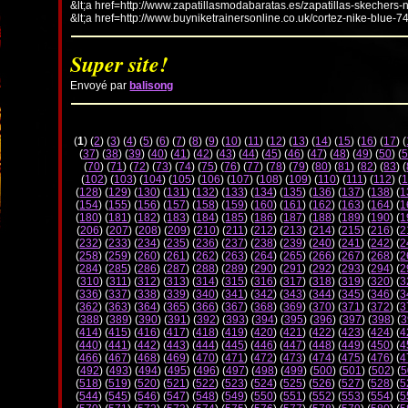
&lt;a href=http://www.zapatillasmodabaratas.es/zapatillas-skechers-
&lt;a href=http://www.buyniketrainersonline.co.uk/cortez-nike-blue-7
Super site!
Envoyé par
balisong
(
1
) (
2
) (
3
) (
4
) (
5
) (
6
) (
7
) (
8
) (
9
) (
10
) (
11
) (
12
) (
13
) (
14
) (
15
) (
16
) (
17
) (
(
37
) (
38
) (
39
) (
40
) (
41
) (
42
) (
43
) (
44
) (
45
) (
46
) (
47
) (
48
) (
49
) (
50
) (
5
(
70
) (
71
) (
72
) (
73
) (
74
) (
75
) (
76
) (
77
) (
78
) (
79
) (
80
) (
81
) (
82
) (
83
) (
(
102
) (
103
) (
104
) (
105
) (
106
) (
107
) (
108
) (
109
) (
110
) (
111
) (
112
) (
1
(
128
) (
129
) (
130
) (
131
) (
132
) (
133
) (
134
) (
135
) (
136
) (
137
) (
138
) (
1
(
154
) (
155
) (
156
) (
157
) (
158
) (
159
) (
160
) (
161
) (
162
) (
163
) (
164
) (
1
(
180
) (
181
) (
182
) (
183
) (
184
) (
185
) (
186
) (
187
) (
188
) (
189
) (
190
) (
1
(
206
) (
207
) (
208
) (
209
) (
210
) (
211
) (
212
) (
213
) (
214
) (
215
) (
216
) (
2
(
232
) (
233
) (
234
) (
235
) (
236
) (
237
) (
238
) (
239
) (
240
) (
241
) (
242
) (
2
(
258
) (
259
) (
260
) (
261
) (
262
) (
263
) (
264
) (
265
) (
266
) (
267
) (
268
) (
2
(
284
) (
285
) (
286
) (
287
) (
288
) (
289
) (
290
) (
291
) (
292
) (
293
) (
294
) (
2
(
310
) (
311
) (
312
) (
313
) (
314
) (
315
) (
316
) (
317
) (
318
) (
319
) (
320
) (
3
(
336
) (
337
) (
338
) (
339
) (
340
) (
341
) (
342
) (
343
) (
344
) (
345
) (
346
) (
3
(
362
) (
363
) (
364
) (
365
) (
366
) (
367
) (
368
) (
369
) (
370
) (
371
) (
372
) (
3
(
388
) (
389
) (
390
) (
391
) (
392
) (
393
) (
394
) (
395
) (
396
) (
397
) (
398
) (
3
(
414
) (
415
) (
416
) (
417
) (
418
) (
419
) (
420
) (
421
) (
422
) (
423
) (
424
) (
4
(
440
) (
441
) (
442
) (
443
) (
444
) (
445
) (
446
) (
447
) (
448
) (
449
) (
450
) (
4
(
466
) (
467
) (
468
) (
469
) (
470
) (
471
) (
472
) (
473
) (
474
) (
475
) (
476
) (
4
(
492
) (
493
) (
494
) (
495
) (
496
) (
497
) (
498
) (
499
) (
500
) (
501
) (
502
) (
5
(
518
) (
519
) (
520
) (
521
) (
522
) (
523
) (
524
) (
525
) (
526
) (
527
) (
528
) (
5
(
544
) (
545
) (
546
) (
547
) (
548
) (
549
) (
550
) (
551
) (
552
) (
553
) (
554
) (
5