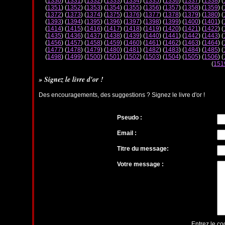
(
1330
) (
1331
) (
1332
) (
1333
) (
1334
) (
1335
) (
1336
) (
1337
) (
1338
) (
(
1351
) (
1352
) (
1353
) (
1354
) (
1355
) (
1356
) (
1357
) (
1358
) (
1359
) (
(
1372
) (
1373
) (
1374
) (
1375
) (
1376
) (
1377
) (
1378
) (
1379
) (
1380
) (
(
1393
) (
1394
) (
1395
) (
1396
) (
1397
) (
1398
) (
1399
) (
1400
) (
1401
) (
(
1414
) (
1415
) (
1416
) (
1417
) (
1418
) (
1419
) (
1420
) (
1421
) (
1422
) (
(
1435
) (
1436
) (
1437
) (
1438
) (
1439
) (
1440
) (
1441
) (
1442
) (
1443
) (
(
1456
) (
1457
) (
1458
) (
1459
) (
1460
) (
1461
) (
1462
) (
1463
) (
1464
) (
(
1477
) (
1478
) (
1479
) (
1480
) (
1481
) (
1482
) (
1483
) (
1484
) (
1485
) (
(
1498
) (
1499
) (
1500
) (
1501
) (
1502
) (
1503
) (
1504
) (
1505
) (
1506
) (
(
151
» Signez le livre d'or !
Des encouragements, des suggestions ? Signez le livre d'or !
Pseudo :
Email :
Titre du message:
Votre message :
Entrez le co