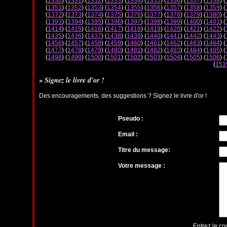
(
1330
) (
1331
) (
1332
) (
1333
) (
1334
) (
1335
) (
1336
) (
1337
) (
1338
) (
(
1351
) (
1352
) (
1353
) (
1354
) (
1355
) (
1356
) (
1357
) (
1358
) (
1359
) (
(
1372
) (
1373
) (
1374
) (
1375
) (
1376
) (
1377
) (
1378
) (
1379
) (
1380
) (
(
1393
) (
1394
) (
1395
) (
1396
) (
1397
) (
1398
) (
1399
) (
1400
) (
1401
) (
(
1414
) (
1415
) (
1416
) (
1417
) (
1418
) (
1419
) (
1420
) (
1421
) (
1422
) (
(
1435
) (
1436
) (
1437
) (
1438
) (
1439
) (
1440
) (
1441
) (
1442
) (
1443
) (
(
1456
) (
1457
) (
1458
) (
1459
) (
1460
) (
1461
) (
1462
) (
1463
) (
1464
) (
(
1477
) (
1478
) (
1479
) (
1480
) (
1481
) (
1482
) (
1483
) (
1484
) (
1485
) (
(
1498
) (
1499
) (
1500
) (
1501
) (
1502
) (
1503
) (
1504
) (
1505
) (
1506
) (
(
151
» Signez le livre d'or !
Des encouragements, des suggestions ? Signez le livre d'or !
Pseudo :
Email :
Titre du message:
Votre message :
Entrez le co