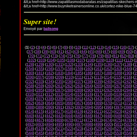
&lt;a href=http://www.zapatillasmodabaratas.es/zapatillas-skechers-
&lt;a href=http://www.buyniketrainersonline.co.uk/cortez-nike-blue-7
Super site!
Envoyé par
balisong
(
1
) (
2
) (
3
) (
4
) (
5
) (
6
) (
7
) (
8
) (
9
) (
10
) (
11
) (
12
) (
13
) (
14
) (
15
) (
16
) (
17
) (
(
37
) (
38
) (
39
) (
40
) (
41
) (
42
) (
43
) (
44
) (
45
) (
46
) (
47
) (
48
) (
49
) (
50
) (
5
(
70
) (
71
) (
72
) (
73
) (
74
) (
75
) (
76
) (
77
) (
78
) (
79
) (
80
) (
81
) (
82
) (
83
) (
(
102
) (
103
) (
104
) (
105
) (
106
) (
107
) (
108
) (
109
) (
110
) (
111
) (
112
) (
1
(
128
) (
129
) (
130
) (
131
) (
132
) (
133
) (
134
) (
135
) (
136
) (
137
) (
138
) (
1
(
154
) (
155
) (
156
) (
157
) (
158
) (
159
) (
160
) (
161
) (
162
) (
163
) (
164
) (
1
(
180
) (
181
) (
182
) (
183
) (
184
) (
185
) (
186
) (
187
) (
188
) (
189
) (
190
) (
1
(
206
) (
207
) (
208
) (
209
) (
210
) (
211
) (
212
) (
213
) (
214
) (
215
) (
216
) (
2
(
232
) (
233
) (
234
) (
235
) (
236
) (
237
) (
238
) (
239
) (
240
) (
241
) (
242
) (
2
(
258
) (
259
) (
260
) (
261
) (
262
) (
263
) (
264
) (
265
) (
266
) (
267
) (
268
) (
2
(
284
) (
285
) (
286
) (
287
) (
288
) (
289
) (
290
) (
291
) (
292
) (
293
) (
294
) (
2
(
310
) (
311
) (
312
) (
313
) (
314
) (
315
) (
316
) (
317
) (
318
) (
319
) (
320
) (
3
(
336
) (
337
) (
338
) (
339
) (
340
) (
341
) (
342
) (
343
) (
344
) (
345
) (
346
) (
3
(
362
) (
363
) (
364
) (
365
) (
366
) (
367
) (
368
) (
369
) (
370
) (
371
) (
372
) (
3
(
388
) (
389
) (
390
) (
391
) (
392
) (
393
) (
394
) (
395
) (
396
) (
397
) (
398
) (
3
(
414
) (
415
) (
416
) (
417
) (
418
) (
419
) (
420
) (
421
) (
422
) (
423
) (
424
) (
4
(
440
) (
441
) (
442
) (
443
) (
444
) (
445
) (
446
) (
447
) (
448
) (
449
) (
450
) (
4
(
466
) (
467
) (
468
) (
469
) (
470
) (
471
) (
472
) (
473
) (
474
) (
475
) (
476
) (
4
(
492
) (
493
) (
494
) (
495
) (
496
) (
497
) (
498
) (
499
) (
500
) (
501
) (
502
) (
5
(
518
) (
519
) (
520
) (
521
) (
522
) (
523
) (
524
) (
525
) (
526
) (
527
) (
528
) (
5
(
544
) (
545
) (
546
) (
547
) (
548
) (
549
) (
550
) (
551
) (
552
) (
553
) (
554
) (
5