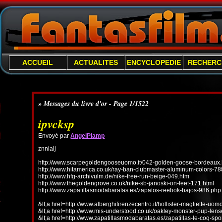
ACCUEIL
ACTUALITES
ENCYCLOPEDIE
RECHERC
» Messages du livre d'or - Page 1/1522
ipvcksp
Envoyé par
AngelPlamp
znnialj
http://www.scarpegoldengooseuomo.it/042-golden-goose-bordeaux.
http://www.hitamerica.co.uk/ray-ban-clubmaster-aluminum-colors-78
http://www.hfg-archivulm.de/nike-free-run-beige-049.htm
http://www.thegoldengrove.co.uk/nike-sb-janoski-on-feet-171.html
http://www.zapatillasmodabaratas.es/zapatos-reebok-bajos-986.php
&lt;a href=http://www.alberghifirenzecentro.it/hollister-magliette-uo
&lt;a href=http://www.mis-understood.co.uk/oakley-monster-pup-len
&lt;a href=http://www.zapatillasmodabaratas.es/zapatillas-le-coq-spo