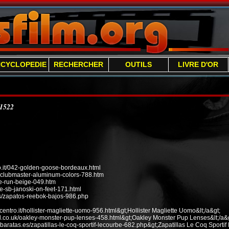
NCYCLOPEDIE
RECHERCHER
OUTILS
LIVRE D'OR
/1522
it/042-golden-goose-bordeaux.html
n-clubmaster-aluminum-colors-788.htm
ee-run-beige-049.htm
e-sb-janoski-on-feet-171.html
s/zapatos-reebok-bajos-986.php
ecentro.it/hollister-magliette-uomo-956.html&gt;Hollister Magliette Uomo&lt;/a&gt;
od.co.uk/oakley-monster-pup-lenses-458.html&gt;Oakley Monster Pup Lenses&lt;/a&g
baratas.es/zapatillas-le-coq-sportif-lecourbe-682.php&gt;Zapatillas Le Coq Sportif