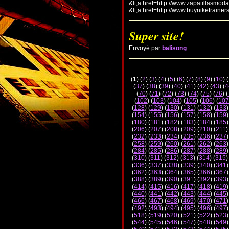
&lt;a href=http://www.zapatillasmod
&lt;a href=http://www.buyniketrainer
Super site!
Envoyé par
balisong
(
1
) (
2
) (
3
) (
4
) (
5
) (
6
) (
7
) (
8
) (
9
) (
10
) (
(
37
) (
38
) (
39
) (
40
) (
41
) (
42
) (
43
) (
4
(
70
) (
71
) (
72
) (
73
) (
74
) (
75
) (
76
) (
(
102
) (
103
) (
104
) (
105
) (
106
) (
107
(
128
) (
129
) (
130
) (
131
) (
132
) (
133
)
(
154
) (
155
) (
156
) (
157
) (
158
) (
159
)
(
180
) (
181
) (
182
) (
183
) (
184
) (
185
)
(
206
) (
207
) (
208
) (
209
) (
210
) (
211
)
(
232
) (
233
) (
234
) (
235
) (
236
) (
237
)
(
258
) (
259
) (
260
) (
261
) (
262
) (
263
)
(
284
) (
285
) (
286
) (
287
) (
288
) (
289
)
(
310
) (
311
) (
312
) (
313
) (
314
) (
315
)
(
336
) (
337
) (
338
) (
339
) (
340
) (
341
)
(
362
) (
363
) (
364
) (
365
) (
366
) (
367
)
(
388
) (
389
) (
390
) (
391
) (
392
) (
393
)
(
414
) (
415
) (
416
) (
417
) (
418
) (
419
)
(
440
) (
441
) (
442
) (
443
) (
444
) (
445
)
(
466
) (
467
) (
468
) (
469
) (
470
) (
471
)
(
492
) (
493
) (
494
) (
495
) (
496
) (
497
)
(
518
) (
519
) (
520
) (
521
) (
522
) (
523
)
(
544
) (
545
) (
546
) (
547
) (
548
) (
549
)