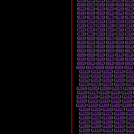
(
570
) (
571
) (
572
) (
573
) (
574
) (
575
)
(
596
) (
597
) (
598
) (
599
) (
600
) (
601
)
(
622
) (
623
) (
624
) (
625
) (
626
) (
627
)
(
648
) (
649
) (
650
) (
651
) (
652
) (
653
)
(
674
) (
675
) (
676
) (
677
) (
678
) (
679
)
(
700
) (
701
) (
702
) (
703
) (
704
) (
705
)
(
726
) (
727
) (
728
) (
729
) (
730
) (
731
)
(
752
) (
753
) (
754
) (
755
) (
756
) (
757
)
(
778
) (
779
) (
780
) (
781
) (
782
) (
783
)
(
804
) (
805
) (
806
) (
807
) (
808
) (
809
)
(
830
) (
831
) (
832
) (
833
) (
834
) (
835
)
(
856
) (
857
) (
858
) (
859
) (
860
) (
861
)
(
882
) (
883
) (
884
) (
885
) (
886
) (
887
)
(
908
) (
909
) (
910
) (
911
) (
912
) (
913
)
(
934
) (
935
) (
936
) (
937
) (
938
) (
939
)
(
960
) (
961
) (
962
) (
963
) (
964
) (
965
)
(
986
) (
987
) (
988
) (
989
) (
990
) (
991
) 
(
1010
) (
1011
) (
1012
) (
1013
) (
101
(
1031
) (
1032
) (
1033
) (
1034
) (
103
(
1052
) (
1053
) (
1054
) (
1055
) (
105
(
1073
) (
1074
) (
1075
) (
1076
) (
107
(
1094
) (
1095
) (
1096
) (
1097
) (
1098
)
(
1116
) (
1117
) (
1118
) (
1119
) (
1120
) (
(
1138
) (
1139
) (
1140
) (
1141
) (
1142
) 
(
1160
) (
1161
) (
1162
) (
1163
) (
1164
) 
(
1182
) (
1183
) (
1184
) (
1185
) (
1186
) (
(
1204
) (
1205
) (
1206
) (
1207
) (
120
(
1225
) (
1226
) (
1227
) (
1228
) (
122
(
1246
) (
1247
) (
1248
) (
1249
) (
125
(
1267
) (
1268
) (
1269
) (
1270
) (
127
(
1288
) (
1289
) (
1290
) (
1291
) (
129
(
1309
) (
1310
) (
1311
) (
1312
) (
131