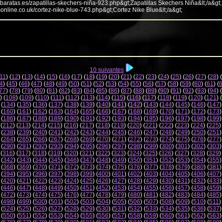
abaratas.es/zapatillas-skechers-niña-923.php&gt;Zapatillas Skechers Niña&lt;/a&gt;
sonline.co.uk/cortez-nike-blue-743.php&gt;Cortez Nike Blue&lt;/a&gt;
10 suivantes
11
) (
12
) (
13
) (
14
) (
15
) (
16
) (
17
) (
18
) (
19
) (
20
) (
21
) (
22
) (
23
) (
24
) (
25
) (
26
) (
27
) (
28
) (
4
) (
45
) (
46
) (
47
) (
48
) (
49
) (
50
) (
51
) (
52
) (
53
) (
54
) (
55
) (
56
) (
57
) (
58
) (
59
) (
60
) (
61
) (
77
) (
78
) (
79
) (
80
) (
81
) (
82
) (
83
) (
84
) (
85
) (
86
) (
87
) (
88
) (
89
) (
90
) (
91
) (
92
) (
93
) (
94
) (
) (
108
) (
109
) (
110
) (
111
) (
112
) (
113
) (
114
) (
115
) (
116
) (
117
) (
118
) (
119
) (
120
) (
121
) (
 (
134
) (
135
) (
136
) (
137
) (
138
) (
139
) (
140
) (
141
) (
142
) (
143
) (
144
) (
145
) (
146
) (
147
)
 (
160
) (
161
) (
162
) (
163
) (
164
) (
165
) (
166
) (
167
) (
168
) (
169
) (
170
) (
171
) (
172
) (
173
)
 (
186
) (
187
) (
188
) (
189
) (
190
) (
191
) (
192
) (
193
) (
194
) (
195
) (
196
) (
197
) (
198
) (
199
)
 (
212
) (
213
) (
214
) (
215
) (
216
) (
217
) (
218
) (
219
) (
220
) (
221
) (
222
) (
223
) (
224
) (
225
)
 (
238
) (
239
) (
240
) (
241
) (
242
) (
243
) (
244
) (
245
) (
246
) (
247
) (
248
) (
249
) (
250
) (
251
)
 (
264
) (
265
) (
266
) (
267
) (
268
) (
269
) (
270
) (
271
) (
272
) (
273
) (
274
) (
275
) (
276
) (
277
)
 (
290
) (
291
) (
292
) (
293
) (
294
) (
295
) (
296
) (
297
) (
298
) (
299
) (
300
) (
301
) (
302
) (
303
)
 (
316
) (
317
) (
318
) (
319
) (
320
) (
321
) (
322
) (
323
) (
324
) (
325
) (
326
) (
327
) (
328
) (
329
)
 (
342
) (
343
) (
344
) (
345
) (
346
) (
347
) (
348
) (
349
) (
350
) (
351
) (
352
) (
353
) (
354
) (
355
)
 (
368
) (
369
) (
370
) (
371
) (
372
) (
373
) (
374
) (
375
) (
376
) (
377
) (
378
) (
379
) (
380
) (
381
)
 (
394
) (
395
) (
396
) (
397
) (
398
) (
399
) (
400
) (
401
) (
402
) (
403
) (
404
) (
405
) (
406
) (
407
)
 (
420
) (
421
) (
422
) (
423
) (
424
) (
425
) (
426
) (
427
) (
428
) (
429
) (
430
) (
431
) (
432
) (
433
)
 (
446
) (
447
) (
448
) (
449
) (
450
) (
451
) (
452
) (
453
) (
454
) (
455
) (
456
) (
457
) (
458
) (
459
)
 (
472
) (
473
) (
474
) (
475
) (
476
) (
477
) (
478
) (
479
) (
480
) (
481
) (
482
) (
483
) (
484
) (
485
)
 (
498
) (
499
) (
500
) (
501
) (
502
) (
503
) (
504
) (
505
) (
506
) (
507
) (
508
) (
509
) (
510
) (
511
)
 (
524
) (
525
) (
526
) (
527
) (
528
) (
529
) (
530
) (
531
) (
532
) (
533
) (
534
) (
535
) (
536
) (
537
)
 (
550
) (
551
) (
552
) (
553
) (
554
) (
555
) (
556
) (
557
) (
558
) (
559
) (
560
) (
561
) (
562
) (
563
)