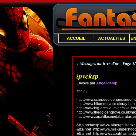
ACCUEIL
ACTUALITES
E
» Messages du livre d'or - Page 1
ipvcksp
Envoyé par
AngelPlamp
znnialj
http://www.scarpegoldengooseuomo.
http://www.hitamerica.co.uk/ray-ba
http://www.hfg-archivulm.de/nike-fr
http://www.thegoldengrove.co.uk/nik
http://www.zapatillasmodabaratas.e
&lt;a href=http://www.alberghifirenz
&lt;a href=http://www.mis-understo
&lt;a href=http://www.zapatillasmoda