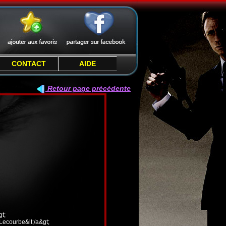
CONTACT
AIDE
Retour page précédente
t;
 Lecourbe&lt;/a&gt;