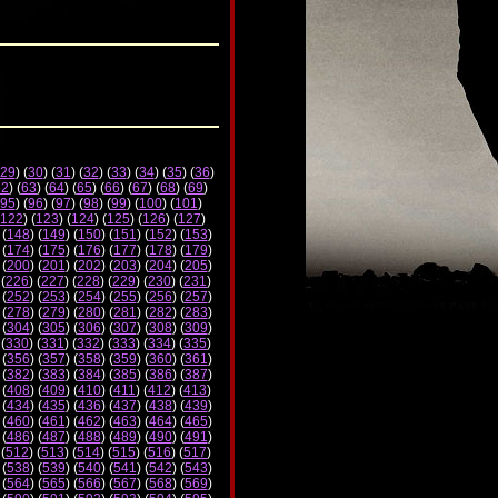
29
) (
30
) (
31
) (
32
) (
33
) (
34
) (
35
) (
36
)
62
) (
63
) (
64
) (
65
) (
66
) (
67
) (
68
) (
69
)
95
) (
96
) (
97
) (
98
) (
99
) (
100
) (
101
)
122
) (
123
) (
124
) (
125
) (
126
) (
127
)
 (
148
) (
149
) (
150
) (
151
) (
152
) (
153
)
 (
174
) (
175
) (
176
) (
177
) (
178
) (
179
)
 (
200
) (
201
) (
202
) (
203
) (
204
) (
205
)
 (
226
) (
227
) (
228
) (
229
) (
230
) (
231
)
 (
252
) (
253
) (
254
) (
255
) (
256
) (
257
)
 (
278
) (
279
) (
280
) (
281
) (
282
) (
283
)
 (
304
) (
305
) (
306
) (
307
) (
308
) (
309
)
 (
330
) (
331
) (
332
) (
333
) (
334
) (
335
)
 (
356
) (
357
) (
358
) (
359
) (
360
) (
361
)
 (
382
) (
383
) (
384
) (
385
) (
386
) (
387
)
 (
408
) (
409
) (
410
) (
411
) (
412
) (
413
)
 (
434
) (
435
) (
436
) (
437
) (
438
) (
439
)
 (
460
) (
461
) (
462
) (
463
) (
464
) (
465
)
 (
486
) (
487
) (
488
) (
489
) (
490
) (
491
)
 (
512
) (
513
) (
514
) (
515
) (
516
) (
517
)
 (
538
) (
539
) (
540
) (
541
) (
542
) (
543
)
 (
564
) (
565
) (
566
) (
567
) (
568
) (
569
)