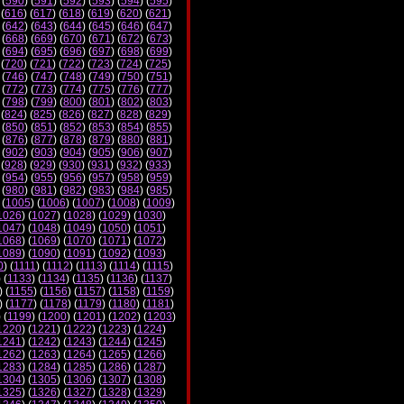
 (
590
) (
591
) (
592
) (
593
) (
594
) (
595
)
 (
616
) (
617
) (
618
) (
619
) (
620
) (
621
)
 (
642
) (
643
) (
644
) (
645
) (
646
) (
647
)
 (
668
) (
669
) (
670
) (
671
) (
672
) (
673
)
 (
694
) (
695
) (
696
) (
697
) (
698
) (
699
)
 (
720
) (
721
) (
722
) (
723
) (
724
) (
725
)
 (
746
) (
747
) (
748
) (
749
) (
750
) (
751
)
 (
772
) (
773
) (
774
) (
775
) (
776
) (
777
)
 (
798
) (
799
) (
800
) (
801
) (
802
) (
803
)
 (
824
) (
825
) (
826
) (
827
) (
828
) (
829
)
 (
850
) (
851
) (
852
) (
853
) (
854
) (
855
)
 (
876
) (
877
) (
878
) (
879
) (
880
) (
881
)
 (
902
) (
903
) (
904
) (
905
) (
906
) (
907
)
 (
928
) (
929
) (
930
) (
931
) (
932
) (
933
)
 (
954
) (
955
) (
956
) (
957
) (
958
) (
959
)
 (
980
) (
981
) (
982
) (
983
) (
984
) (
985
)
 (
1005
) (
1006
) (
1007
) (
1008
) (
1009
)
1026
) (
1027
) (
1028
) (
1029
) (
1030
)
1047
) (
1048
) (
1049
) (
1050
) (
1051
)
1068
) (
1069
) (
1070
) (
1071
) (
1072
)
1089
) (
1090
) (
1091
) (
1092
) (
1093
)
0
) (
1111
) (
1112
) (
1113
) (
1114
) (
1115
)
) (
1133
) (
1134
) (
1135
) (
1136
) (
1137
)
) (
1155
) (
1156
) (
1157
) (
1158
) (
1159
)
) (
1177
) (
1178
) (
1179
) (
1180
) (
1181
)
) (
1199
) (
1200
) (
1201
) (
1202
) (
1203
)
1220
) (
1221
) (
1222
) (
1223
) (
1224
)
1241
) (
1242
) (
1243
) (
1244
) (
1245
)
1262
) (
1263
) (
1264
) (
1265
) (
1266
)
1283
) (
1284
) (
1285
) (
1286
) (
1287
)
1304
) (
1305
) (
1306
) (
1307
) (
1308
)
1325
) (
1326
) (
1327
) (
1328
) (
1329
)