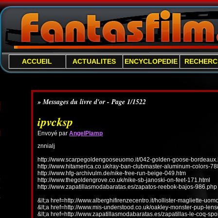
ACCUEIL
ACTUALITES
ENCYCLOPEDIE
RECHERC
» Messages du livre d'or - Page 1/1522
ipvcksp
Envoyé par
AngelPlamp
znnialj
http://www.scarpegoldengooseuomo.it/042-golden-goose-bordeaux.
http://www.hitamerica.co.uk/ray-ban-clubmaster-aluminum-colors-78
http://www.hfg-archivulm.de/nike-free-run-beige-049.htm
http://www.thegoldengrove.co.uk/nike-sb-janoski-on-feet-171.html
http://www.zapatillasmodabaratas.es/zapatos-reebok-bajos-986.php
&lt;a href=http://www.alberghifirenzecentro.it/hollister-magliette-uo
&lt;a href=http://www.mis-understood.co.uk/oakley-monster-pup-len
&lt;a href=http://www.zapatillasmodabaratas.es/zapatillas-le-coq-spo