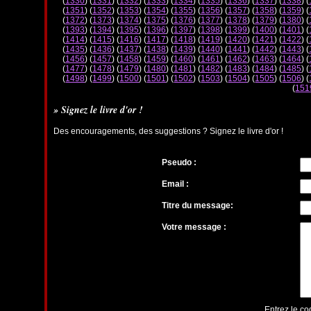
(
1330
) (
1331
) (
1332
) (
1333
) (
1334
) (
1335
) (
1336
) (
1337
) (
1338
) (
(
1351
) (
1352
) (
1353
) (
1354
) (
1355
) (
1356
) (
1357
) (
1358
) (
1359
) (
(
1372
) (
1373
) (
1374
) (
1375
) (
1376
) (
1377
) (
1378
) (
1379
) (
1380
) (
(
1393
) (
1394
) (
1395
) (
1396
) (
1397
) (
1398
) (
1399
) (
1400
) (
1401
) (
(
1414
) (
1415
) (
1416
) (
1417
) (
1418
) (
1419
) (
1420
) (
1421
) (
1422
) (
(
1435
) (
1436
) (
1437
) (
1438
) (
1439
) (
1440
) (
1441
) (
1442
) (
1443
) (
(
1456
) (
1457
) (
1458
) (
1459
) (
1460
) (
1461
) (
1462
) (
1463
) (
1464
) (
(
1477
) (
1478
) (
1479
) (
1480
) (
1481
) (
1482
) (
1483
) (
1484
) (
1485
) (
(
1498
) (
1499
) (
1500
) (
1501
) (
1502
) (
1503
) (
1504
) (
1505
) (
1506
) (
(
151
» Signez le livre d'or !
Des encouragements, des suggestions ? Signez le livre d'or !
Pseudo :
Email :
Titre du message:
Votre message :
Entrez le co