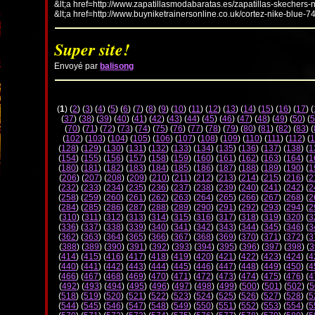
&lt;a href=http://www.zapatillasmodabaratas.es/zapatillas-skechers-
&lt;a href=http://www.buyniketrainersonline.co.uk/cortez-nike-blue-7
Super site!
Envoyé par
balisong
(
1
) (
2
) (
3
) (
4
) (
5
) (
6
) (
7
) (
8
) (
9
) (
10
) (
11
) (
12
) (
13
) (
14
) (
15
) (
16
) (
17
) (
(
37
) (
38
) (
39
) (
40
) (
41
) (
42
) (
43
) (
44
) (
45
) (
46
) (
47
) (
48
) (
49
) (
50
) (
5
(
70
) (
71
) (
72
) (
73
) (
74
) (
75
) (
76
) (
77
) (
78
) (
79
) (
80
) (
81
) (
82
) (
83
) (
(
102
) (
103
) (
104
) (
105
) (
106
) (
107
) (
108
) (
109
) (
110
) (
111
) (
112
) (
1
(
128
) (
129
) (
130
) (
131
) (
132
) (
133
) (
134
) (
135
) (
136
) (
137
) (
138
) (
1
(
154
) (
155
) (
156
) (
157
) (
158
) (
159
) (
160
) (
161
) (
162
) (
163
) (
164
) (
1
(
180
) (
181
) (
182
) (
183
) (
184
) (
185
) (
186
) (
187
) (
188
) (
189
) (
190
) (
1
(
206
) (
207
) (
208
) (
209
) (
210
) (
211
) (
212
) (
213
) (
214
) (
215
) (
216
) (
2
(
232
) (
233
) (
234
) (
235
) (
236
) (
237
) (
238
) (
239
) (
240
) (
241
) (
242
) (
2
(
258
) (
259
) (
260
) (
261
) (
262
) (
263
) (
264
) (
265
) (
266
) (
267
) (
268
) (
2
(
284
) (
285
) (
286
) (
287
) (
288
) (
289
) (
290
) (
291
) (
292
) (
293
) (
294
) (
2
(
310
) (
311
) (
312
) (
313
) (
314
) (
315
) (
316
) (
317
) (
318
) (
319
) (
320
) (
3
(
336
) (
337
) (
338
) (
339
) (
340
) (
341
) (
342
) (
343
) (
344
) (
345
) (
346
) (
3
(
362
) (
363
) (
364
) (
365
) (
366
) (
367
) (
368
) (
369
) (
370
) (
371
) (
372
) (
3
(
388
) (
389
) (
390
) (
391
) (
392
) (
393
) (
394
) (
395
) (
396
) (
397
) (
398
) (
3
(
414
) (
415
) (
416
) (
417
) (
418
) (
419
) (
420
) (
421
) (
422
) (
423
) (
424
) (
4
(
440
) (
441
) (
442
) (
443
) (
444
) (
445
) (
446
) (
447
) (
448
) (
449
) (
450
) (
4
(
466
) (
467
) (
468
) (
469
) (
470
) (
471
) (
472
) (
473
) (
474
) (
475
) (
476
) (
4
(
492
) (
493
) (
494
) (
495
) (
496
) (
497
) (
498
) (
499
) (
500
) (
501
) (
502
) (
5
(
518
) (
519
) (
520
) (
521
) (
522
) (
523
) (
524
) (
525
) (
526
) (
527
) (
528
) (
5
(
544
) (
545
) (
546
) (
547
) (
548
) (
549
) (
550
) (
551
) (
552
) (
553
) (
554
) (
5