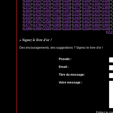
(
1330
) (
1331
) (
1332
) (
1333
) (
1334
) (
1335
) (
1336
) (
1337
) (
1338
) (
(
1351
) (
1352
) (
1353
) (
1354
) (
1355
) (
1356
) (
1357
) (
1358
) (
1359
) (
(
1372
) (
1373
) (
1374
) (
1375
) (
1376
) (
1377
) (
1378
) (
1379
) (
1380
) (
(
1393
) (
1394
) (
1395
) (
1396
) (
1397
) (
1398
) (
1399
) (
1400
) (
1401
) (
(
1414
) (
1415
) (
1416
) (
1417
) (
1418
) (
1419
) (
1420
) (
1421
) (
1422
) (
(
1435
) (
1436
) (
1437
) (
1438
) (
1439
) (
1440
) (
1441
) (
1442
) (
1443
) (
(
1456
) (
1457
) (
1458
) (
1459
) (
1460
) (
1461
) (
1462
) (
1463
) (
1464
) (
(
1477
) (
1478
) (
1479
) (
1480
) (
1481
) (
1482
) (
1483
) (
1484
) (
1485
) (
(
1498
) (
1499
) (
1500
) (
1501
) (
1502
) (
1503
) (
1504
) (
1505
) (
1506
) (
(
151
» Signez le livre d'or !
Des encouragements, des suggestions ? Signez le livre d'or !
Pseudo :
Email :
Titre du message:
Votre message :
Entrez le co