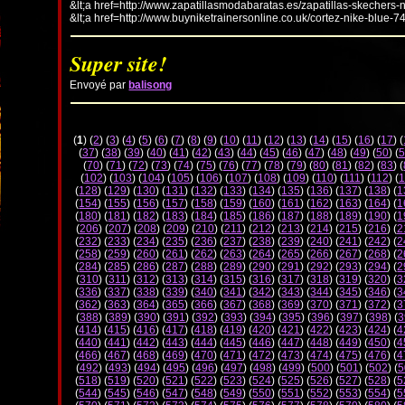
&lt;a href=http://www.zapatillasmodabaratas.es/zapatillas-skechers-
&lt;a href=http://www.buyniketrainersonline.co.uk/cortez-nike-blue-7
Super site!
Envoyé par
balisong
(
1
) (
2
) (
3
) (
4
) (
5
) (
6
) (
7
) (
8
) (
9
) (
10
) (
11
) (
12
) (
13
) (
14
) (
15
) (
16
) (
17
) (
(
37
) (
38
) (
39
) (
40
) (
41
) (
42
) (
43
) (
44
) (
45
) (
46
) (
47
) (
48
) (
49
) (
50
) (
5
(
70
) (
71
) (
72
) (
73
) (
74
) (
75
) (
76
) (
77
) (
78
) (
79
) (
80
) (
81
) (
82
) (
83
) (
(
102
) (
103
) (
104
) (
105
) (
106
) (
107
) (
108
) (
109
) (
110
) (
111
) (
112
) (
1
(
128
) (
129
) (
130
) (
131
) (
132
) (
133
) (
134
) (
135
) (
136
) (
137
) (
138
) (
1
(
154
) (
155
) (
156
) (
157
) (
158
) (
159
) (
160
) (
161
) (
162
) (
163
) (
164
) (
1
(
180
) (
181
) (
182
) (
183
) (
184
) (
185
) (
186
) (
187
) (
188
) (
189
) (
190
) (
1
(
206
) (
207
) (
208
) (
209
) (
210
) (
211
) (
212
) (
213
) (
214
) (
215
) (
216
) (
2
(
232
) (
233
) (
234
) (
235
) (
236
) (
237
) (
238
) (
239
) (
240
) (
241
) (
242
) (
2
(
258
) (
259
) (
260
) (
261
) (
262
) (
263
) (
264
) (
265
) (
266
) (
267
) (
268
) (
2
(
284
) (
285
) (
286
) (
287
) (
288
) (
289
) (
290
) (
291
) (
292
) (
293
) (
294
) (
2
(
310
) (
311
) (
312
) (
313
) (
314
) (
315
) (
316
) (
317
) (
318
) (
319
) (
320
) (
3
(
336
) (
337
) (
338
) (
339
) (
340
) (
341
) (
342
) (
343
) (
344
) (
345
) (
346
) (
3
(
362
) (
363
) (
364
) (
365
) (
366
) (
367
) (
368
) (
369
) (
370
) (
371
) (
372
) (
3
(
388
) (
389
) (
390
) (
391
) (
392
) (
393
) (
394
) (
395
) (
396
) (
397
) (
398
) (
3
(
414
) (
415
) (
416
) (
417
) (
418
) (
419
) (
420
) (
421
) (
422
) (
423
) (
424
) (
4
(
440
) (
441
) (
442
) (
443
) (
444
) (
445
) (
446
) (
447
) (
448
) (
449
) (
450
) (
4
(
466
) (
467
) (
468
) (
469
) (
470
) (
471
) (
472
) (
473
) (
474
) (
475
) (
476
) (
4
(
492
) (
493
) (
494
) (
495
) (
496
) (
497
) (
498
) (
499
) (
500
) (
501
) (
502
) (
5
(
518
) (
519
) (
520
) (
521
) (
522
) (
523
) (
524
) (
525
) (
526
) (
527
) (
528
) (
5
(
544
) (
545
) (
546
) (
547
) (
548
) (
549
) (
550
) (
551
) (
552
) (
553
) (
554
) (
5