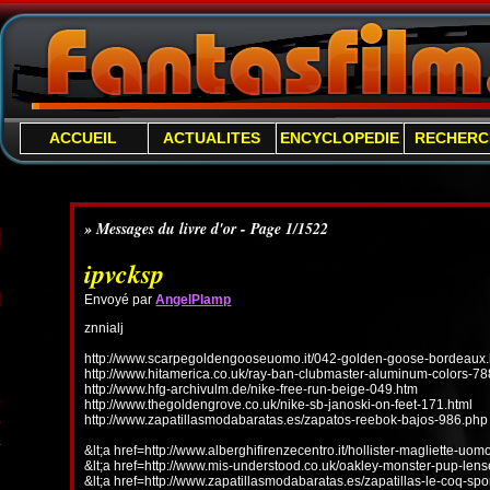
ACCUEIL
ACTUALITES
ENCYCLOPEDIE
RECHERC
» Messages du livre d'or - Page 1/1522
ipvcksp
Envoyé par
AngelPlamp
znnialj
http://www.scarpegoldengooseuomo.it/042-golden-goose-bordeaux.
http://www.hitamerica.co.uk/ray-ban-clubmaster-aluminum-colors-78
http://www.hfg-archivulm.de/nike-free-run-beige-049.htm
http://www.thegoldengrove.co.uk/nike-sb-janoski-on-feet-171.html
http://www.zapatillasmodabaratas.es/zapatos-reebok-bajos-986.php
&lt;a href=http://www.alberghifirenzecentro.it/hollister-magliette-uo
&lt;a href=http://www.mis-understood.co.uk/oakley-monster-pup-len
&lt;a href=http://www.zapatillasmodabaratas.es/zapatillas-le-coq-spo