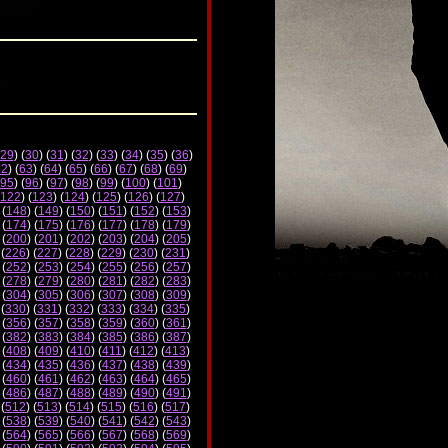
29
) (
30
) (
31
) (
32
) (
33
) (
34
) (
35
) (
36
)
62
) (
63
) (
64
) (
65
) (
66
) (
67
) (
68
) (
69
)
95
) (
96
) (
97
) (
98
) (
99
) (
100
) (
101
)
122
) (
123
) (
124
) (
125
) (
126
) (
127
)
 (
148
) (
149
) (
150
) (
151
) (
152
) (
153
)
 (
174
) (
175
) (
176
) (
177
) (
178
) (
179
)
 (
200
) (
201
) (
202
) (
203
) (
204
) (
205
)
 (
226
) (
227
) (
228
) (
229
) (
230
) (
231
)
 (
252
) (
253
) (
254
) (
255
) (
256
) (
257
)
 (
278
) (
279
) (
280
) (
281
) (
282
) (
283
)
 (
304
) (
305
) (
306
) (
307
) (
308
) (
309
)
 (
330
) (
331
) (
332
) (
333
) (
334
) (
335
)
 (
356
) (
357
) (
358
) (
359
) (
360
) (
361
)
 (
382
) (
383
) (
384
) (
385
) (
386
) (
387
)
 (
408
) (
409
) (
410
) (
411
) (
412
) (
413
)
 (
434
) (
435
) (
436
) (
437
) (
438
) (
439
)
 (
460
) (
461
) (
462
) (
463
) (
464
) (
465
)
 (
486
) (
487
) (
488
) (
489
) (
490
) (
491
)
 (
512
) (
513
) (
514
) (
515
) (
516
) (
517
)
 (
538
) (
539
) (
540
) (
541
) (
542
) (
543
)
 (
564
) (
565
) (
566
) (
567
) (
568
) (
569
)