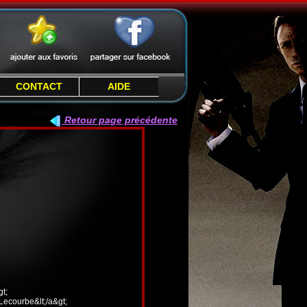
CONTACT
AIDE
Retour page précédente
t;
 Lecourbe&lt;/a&gt;