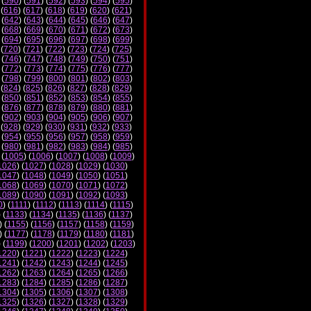
 (
590
) (
591
) (
592
) (
593
) (
594
) (
595
)
 (
616
) (
617
) (
618
) (
619
) (
620
) (
621
)
 (
642
) (
643
) (
644
) (
645
) (
646
) (
647
)
 (
668
) (
669
) (
670
) (
671
) (
672
) (
673
)
 (
694
) (
695
) (
696
) (
697
) (
698
) (
699
)
 (
720
) (
721
) (
722
) (
723
) (
724
) (
725
)
 (
746
) (
747
) (
748
) (
749
) (
750
) (
751
)
 (
772
) (
773
) (
774
) (
775
) (
776
) (
777
)
 (
798
) (
799
) (
800
) (
801
) (
802
) (
803
)
 (
824
) (
825
) (
826
) (
827
) (
828
) (
829
)
 (
850
) (
851
) (
852
) (
853
) (
854
) (
855
)
 (
876
) (
877
) (
878
) (
879
) (
880
) (
881
)
 (
902
) (
903
) (
904
) (
905
) (
906
) (
907
)
 (
928
) (
929
) (
930
) (
931
) (
932
) (
933
)
 (
954
) (
955
) (
956
) (
957
) (
958
) (
959
)
 (
980
) (
981
) (
982
) (
983
) (
984
) (
985
)
 (
1005
) (
1006
) (
1007
) (
1008
) (
1009
)
1026
) (
1027
) (
1028
) (
1029
) (
1030
)
1047
) (
1048
) (
1049
) (
1050
) (
1051
)
1068
) (
1069
) (
1070
) (
1071
) (
1072
)
1089
) (
1090
) (
1091
) (
1092
) (
1093
)
0
) (
1111
) (
1112
) (
1113
) (
1114
) (
1115
)
) (
1133
) (
1134
) (
1135
) (
1136
) (
1137
)
) (
1155
) (
1156
) (
1157
) (
1158
) (
1159
)
) (
1177
) (
1178
) (
1179
) (
1180
) (
1181
)
) (
1199
) (
1200
) (
1201
) (
1202
) (
1203
)
1220
) (
1221
) (
1222
) (
1223
) (
1224
)
1241
) (
1242
) (
1243
) (
1244
) (
1245
)
1262
) (
1263
) (
1264
) (
1265
) (
1266
)
1283
) (
1284
) (
1285
) (
1286
) (
1287
)
1304
) (
1305
) (
1306
) (
1307
) (
1308
)
1325
) (
1326
) (
1327
) (
1328
) (
1329
)