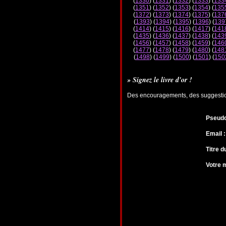
(
1330
) (
1331
) (
1332
) (
1333
) (
133
(
1351
) (
1352
) (
1353
) (
1354
) (
135
(
1372
) (
1373
) (
1374
) (
1375
) (
137
(
1393
) (
1394
) (
1395
) (
1396
) (
139
(
1414
) (
1415
) (
1416
) (
1417
) (
141
(
1435
) (
1436
) (
1437
) (
1438
) (
143
(
1456
) (
1457
) (
1458
) (
1459
) (
146
(
1477
) (
1478
) (
1479
) (
1480
) (
148
(
1498
) (
1499
) (
1500
) (
1501
) (
150
» Signez le livre d'or !
Des encouragements, des suggestions
Pseudo
Email :
Titre 
Votre 