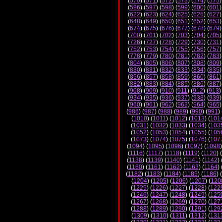
(
570
) (
571
) (
572
) (
573
) (
574
) (
575
)
(
596
) (
597
) (
598
) (
599
) (
600
) (
601
)
(
622
) (
623
) (
624
) (
625
) (
626
) (
627
)
(
648
) (
649
) (
650
) (
651
) (
652
) (
653
)
(
674
) (
675
) (
676
) (
677
) (
678
) (
679
)
(
700
) (
701
) (
702
) (
703
) (
704
) (
705
)
(
726
) (
727
) (
728
) (
729
) (
730
) (
731
)
(
752
) (
753
) (
754
) (
755
) (
756
) (
757
)
(
778
) (
779
) (
780
) (
781
) (
782
) (
783
)
(
804
) (
805
) (
806
) (
807
) (
808
) (
809
)
(
830
) (
831
) (
832
) (
833
) (
834
) (
835
)
(
856
) (
857
) (
858
) (
859
) (
860
) (
861
)
(
882
) (
883
) (
884
) (
885
) (
886
) (
887
)
(
908
) (
909
) (
910
) (
911
) (
912
) (
913
)
(
934
) (
935
) (
936
) (
937
) (
938
) (
939
)
(
960
) (
961
) (
962
) (
963
) (
964
) (
965
)
(
986
) (
987
) (
988
) (
989
) (
990
) (
991
) 
(
1010
) (
1011
) (
1012
) (
1013
) (
101
(
1031
) (
1032
) (
1033
) (
1034
) (
103
(
1052
) (
1053
) (
1054
) (
1055
) (
105
(
1073
) (
1074
) (
1075
) (
1076
) (
107
(
1094
) (
1095
) (
1096
) (
1097
) (
1098
)
(
1116
) (
1117
) (
1118
) (
1119
) (
1120
) (
(
1138
) (
1139
) (
1140
) (
1141
) (
1142
) 
(
1160
) (
1161
) (
1162
) (
1163
) (
1164
) 
(
1182
) (
1183
) (
1184
) (
1185
) (
1186
) (
(
1204
) (
1205
) (
1206
) (
1207
) (
120
(
1225
) (
1226
) (
1227
) (
1228
) (
122
(
1246
) (
1247
) (
1248
) (
1249
) (
125
(
1267
) (
1268
) (
1269
) (
1270
) (
127
(
1288
) (
1289
) (
1290
) (
1291
) (
129
(
1309
) (
1310
) (
1311
) (
1312
) (
131