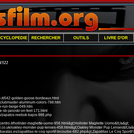
NCYCLOPEDIE
RECHERCHER
OUTILS
LIVRE D'OR
/1522
it/042-golden-goose-bordeaux.html
n-clubmaster-aluminum-colors-788.htm
ee-run-beige-049.htm
e-sb-janoski-on-feet-171.html
s/zapatos-reebok-bajos-986.php
ecentro.it/hollister-magliette-uomo-956.html&gt;Hollister Magliette Uomo&lt;/a&gt;
od.co.uk/oakley-monster-pup-lenses-458.html&gt;Oakley Monster Pup Lenses&lt;/a&g
baratas.es/zapatillas-le-coq-sportif-lecourbe-682.php&gt;Zapatillas Le Coq Sportif