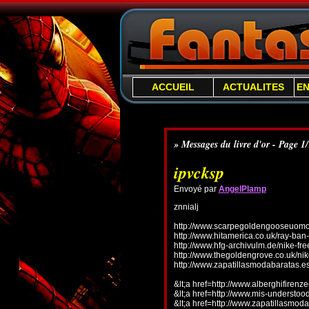
ACCUEIL
ACTUALITES
E
» Messages du livre d'or - Page 1
ipvcksp
Envoyé par
AngelPlamp
znnialj
http://www.scarpegoldengooseuomo.
http://www.hitamerica.co.uk/ray-ba
http://www.hfg-archivulm.de/nike-fr
http://www.thegoldengrove.co.uk/nik
http://www.zapatillasmodabaratas.e
&lt;a href=http://www.alberghifirenz
&lt;a href=http://www.mis-understo
&lt;a href=http://www.zapatillasmoda