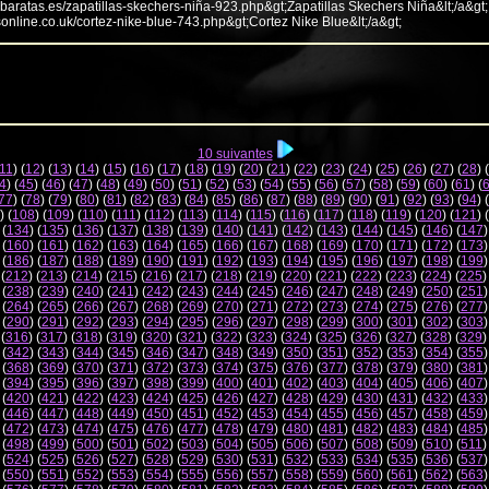
abaratas.es/zapatillas-skechers-niña-923.php&gt;Zapatillas Skechers Niña&lt;/a&gt;
sonline.co.uk/cortez-nike-blue-743.php&gt;Cortez Nike Blue&lt;/a&gt;
10 suivantes
11
) (
12
) (
13
) (
14
) (
15
) (
16
) (
17
) (
18
) (
19
) (
20
) (
21
) (
22
) (
23
) (
24
) (
25
) (
26
) (
27
) (
28
) (
4
) (
45
) (
46
) (
47
) (
48
) (
49
) (
50
) (
51
) (
52
) (
53
) (
54
) (
55
) (
56
) (
57
) (
58
) (
59
) (
60
) (
61
) (
77
) (
78
) (
79
) (
80
) (
81
) (
82
) (
83
) (
84
) (
85
) (
86
) (
87
) (
88
) (
89
) (
90
) (
91
) (
92
) (
93
) (
94
) (
) (
108
) (
109
) (
110
) (
111
) (
112
) (
113
) (
114
) (
115
) (
116
) (
117
) (
118
) (
119
) (
120
) (
121
) (
 (
134
) (
135
) (
136
) (
137
) (
138
) (
139
) (
140
) (
141
) (
142
) (
143
) (
144
) (
145
) (
146
) (
147
)
 (
160
) (
161
) (
162
) (
163
) (
164
) (
165
) (
166
) (
167
) (
168
) (
169
) (
170
) (
171
) (
172
) (
173
)
 (
186
) (
187
) (
188
) (
189
) (
190
) (
191
) (
192
) (
193
) (
194
) (
195
) (
196
) (
197
) (
198
) (
199
)
 (
212
) (
213
) (
214
) (
215
) (
216
) (
217
) (
218
) (
219
) (
220
) (
221
) (
222
) (
223
) (
224
) (
225
)
 (
238
) (
239
) (
240
) (
241
) (
242
) (
243
) (
244
) (
245
) (
246
) (
247
) (
248
) (
249
) (
250
) (
251
)
 (
264
) (
265
) (
266
) (
267
) (
268
) (
269
) (
270
) (
271
) (
272
) (
273
) (
274
) (
275
) (
276
) (
277
)
 (
290
) (
291
) (
292
) (
293
) (
294
) (
295
) (
296
) (
297
) (
298
) (
299
) (
300
) (
301
) (
302
) (
303
)
 (
316
) (
317
) (
318
) (
319
) (
320
) (
321
) (
322
) (
323
) (
324
) (
325
) (
326
) (
327
) (
328
) (
329
)
 (
342
) (
343
) (
344
) (
345
) (
346
) (
347
) (
348
) (
349
) (
350
) (
351
) (
352
) (
353
) (
354
) (
355
)
 (
368
) (
369
) (
370
) (
371
) (
372
) (
373
) (
374
) (
375
) (
376
) (
377
) (
378
) (
379
) (
380
) (
381
)
 (
394
) (
395
) (
396
) (
397
) (
398
) (
399
) (
400
) (
401
) (
402
) (
403
) (
404
) (
405
) (
406
) (
407
)
 (
420
) (
421
) (
422
) (
423
) (
424
) (
425
) (
426
) (
427
) (
428
) (
429
) (
430
) (
431
) (
432
) (
433
)
 (
446
) (
447
) (
448
) (
449
) (
450
) (
451
) (
452
) (
453
) (
454
) (
455
) (
456
) (
457
) (
458
) (
459
)
 (
472
) (
473
) (
474
) (
475
) (
476
) (
477
) (
478
) (
479
) (
480
) (
481
) (
482
) (
483
) (
484
) (
485
)
 (
498
) (
499
) (
500
) (
501
) (
502
) (
503
) (
504
) (
505
) (
506
) (
507
) (
508
) (
509
) (
510
) (
511
)
 (
524
) (
525
) (
526
) (
527
) (
528
) (
529
) (
530
) (
531
) (
532
) (
533
) (
534
) (
535
) (
536
) (
537
)
 (
550
) (
551
) (
552
) (
553
) (
554
) (
555
) (
556
) (
557
) (
558
) (
559
) (
560
) (
561
) (
562
) (
563
)