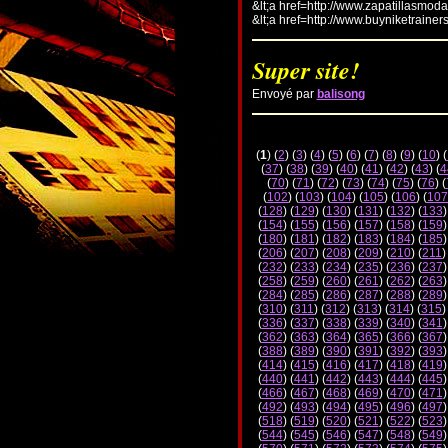
&lt;a href=http://www.zapatillasmod
&lt;a href=http://www.buyniketrainer
Super site!
Envoyé par
balisong
(
1
) (
2
) (
3
) (
4
) (
5
) (
6
) (
7
) (
8
) (
9
) (
10
) (
(
37
) (
38
) (
39
) (
40
) (
41
) (
42
) (
43
) (
4
(
70
) (
71
) (
72
) (
73
) (
74
) (
75
) (
76
) (
(
102
) (
103
) (
104
) (
105
) (
106
) (
107
(
128
) (
129
) (
130
) (
131
) (
132
) (
133
)
(
154
) (
155
) (
156
) (
157
) (
158
) (
159
)
(
180
) (
181
) (
182
) (
183
) (
184
) (
185
)
(
206
) (
207
) (
208
) (
209
) (
210
) (
211
)
(
232
) (
233
) (
234
) (
235
) (
236
) (
237
)
(
258
) (
259
) (
260
) (
261
) (
262
) (
263
)
(
284
) (
285
) (
286
) (
287
) (
288
) (
289
)
(
310
) (
311
) (
312
) (
313
) (
314
) (
315
)
(
336
) (
337
) (
338
) (
339
) (
340
) (
341
)
(
362
) (
363
) (
364
) (
365
) (
366
) (
367
)
(
388
) (
389
) (
390
) (
391
) (
392
) (
393
)
(
414
) (
415
) (
416
) (
417
) (
418
) (
419
)
(
440
) (
441
) (
442
) (
443
) (
444
) (
445
)
(
466
) (
467
) (
468
) (
469
) (
470
) (
471
)
(
492
) (
493
) (
494
) (
495
) (
496
) (
497
)
(
518
) (
519
) (
520
) (
521
) (
522
) (
523
)
(
544
) (
545
) (
546
) (
547
) (
548
) (
549
)