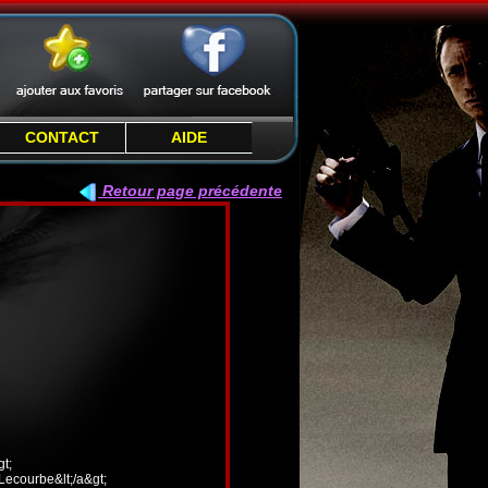
CONTACT
AIDE
Retour page précédente
t;
 Lecourbe&lt;/a&gt;