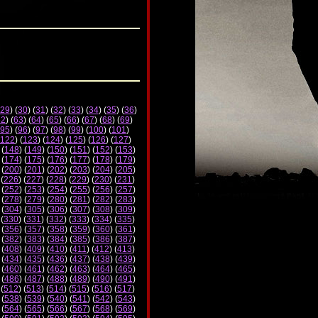
29
) (
30
) (
31
) (
32
) (
33
) (
34
) (
35
) (
36
)
62
) (
63
) (
64
) (
65
) (
66
) (
67
) (
68
) (
69
)
95
) (
96
) (
97
) (
98
) (
99
) (
100
) (
101
)
122
) (
123
) (
124
) (
125
) (
126
) (
127
)
 (
148
) (
149
) (
150
) (
151
) (
152
) (
153
)
 (
174
) (
175
) (
176
) (
177
) (
178
) (
179
)
 (
200
) (
201
) (
202
) (
203
) (
204
) (
205
)
 (
226
) (
227
) (
228
) (
229
) (
230
) (
231
)
 (
252
) (
253
) (
254
) (
255
) (
256
) (
257
)
 (
278
) (
279
) (
280
) (
281
) (
282
) (
283
)
 (
304
) (
305
) (
306
) (
307
) (
308
) (
309
)
 (
330
) (
331
) (
332
) (
333
) (
334
) (
335
)
 (
356
) (
357
) (
358
) (
359
) (
360
) (
361
)
 (
382
) (
383
) (
384
) (
385
) (
386
) (
387
)
 (
408
) (
409
) (
410
) (
411
) (
412
) (
413
)
 (
434
) (
435
) (
436
) (
437
) (
438
) (
439
)
 (
460
) (
461
) (
462
) (
463
) (
464
) (
465
)
 (
486
) (
487
) (
488
) (
489
) (
490
) (
491
)
 (
512
) (
513
) (
514
) (
515
) (
516
) (
517
)
 (
538
) (
539
) (
540
) (
541
) (
542
) (
543
)
 (
564
) (
565
) (
566
) (
567
) (
568
) (
569
)