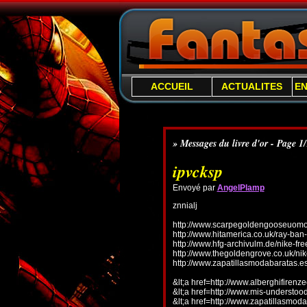
ACCUEIL
ACTUALITES
E
» Messages du livre d'or - Page 1
ipvcksp
Envoyé par
AngelPlamp
znnialj
http://www.scarpegoldengooseuomo.
http://www.hitamerica.co.uk/ray-ba
http://www.hfg-archivulm.de/nike-fr
http://www.thegoldengrove.co.uk/nik
http://www.zapatillasmodabaratas.e
&lt;a href=http://www.alberghifirenz
&lt;a href=http://www.mis-understo
&lt;a href=http://www.zapatillasmoda