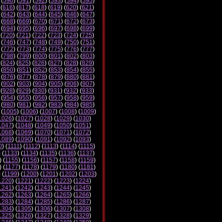
 (
590
) (
591
) (
592
) (
593
) (
594
) (
595
)
 (
616
) (
617
) (
618
) (
619
) (
620
) (
621
)
 (
642
) (
643
) (
644
) (
645
) (
646
) (
647
)
 (
668
) (
669
) (
670
) (
671
) (
672
) (
673
)
 (
694
) (
695
) (
696
) (
697
) (
698
) (
699
)
 (
720
) (
721
) (
722
) (
723
) (
724
) (
725
)
 (
746
) (
747
) (
748
) (
749
) (
750
) (
751
)
 (
772
) (
773
) (
774
) (
775
) (
776
) (
777
)
 (
798
) (
799
) (
800
) (
801
) (
802
) (
803
)
 (
824
) (
825
) (
826
) (
827
) (
828
) (
829
)
 (
850
) (
851
) (
852
) (
853
) (
854
) (
855
)
 (
876
) (
877
) (
878
) (
879
) (
880
) (
881
)
 (
902
) (
903
) (
904
) (
905
) (
906
) (
907
)
 (
928
) (
929
) (
930
) (
931
) (
932
) (
933
)
 (
954
) (
955
) (
956
) (
957
) (
958
) (
959
)
 (
980
) (
981
) (
982
) (
983
) (
984
) (
985
)
 (
1005
) (
1006
) (
1007
) (
1008
) (
1009
)
1026
) (
1027
) (
1028
) (
1029
) (
1030
)
1047
) (
1048
) (
1049
) (
1050
) (
1051
)
1068
) (
1069
) (
1070
) (
1071
) (
1072
)
1089
) (
1090
) (
1091
) (
1092
) (
1093
)
0
) (
1111
) (
1112
) (
1113
) (
1114
) (
1115
)
) (
1133
) (
1134
) (
1135
) (
1136
) (
1137
)
) (
1155
) (
1156
) (
1157
) (
1158
) (
1159
)
) (
1177
) (
1178
) (
1179
) (
1180
) (
1181
)
) (
1199
) (
1200
) (
1201
) (
1202
) (
1203
)
1220
) (
1221
) (
1222
) (
1223
) (
1224
)
1241
) (
1242
) (
1243
) (
1244
) (
1245
)
1262
) (
1263
) (
1264
) (
1265
) (
1266
)
1283
) (
1284
) (
1285
) (
1286
) (
1287
)
1304
) (
1305
) (
1306
) (
1307
) (
1308
)
1325
) (
1326
) (
1327
) (
1328
) (
1329
)