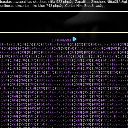
abaratas.es/zapatillas-skechers-niña-923.php&gt;Zapatillas Skechers Niña&lt;/a&gt;
sonline.co.uk/cortez-nike-blue-743.php&gt;Cortez Nike Blue&lt;/a&gt;
10 suivantes
11
) (
12
) (
13
) (
14
) (
15
) (
16
) (
17
) (
18
) (
19
) (
20
) (
21
) (
22
) (
23
) (
24
) (
25
) (
26
) (
27
) (
28
) (
4
) (
45
) (
46
) (
47
) (
48
) (
49
) (
50
) (
51
) (
52
) (
53
) (
54
) (
55
) (
56
) (
57
) (
58
) (
59
) (
60
) (
61
) (
77
) (
78
) (
79
) (
80
) (
81
) (
82
) (
83
) (
84
) (
85
) (
86
) (
87
) (
88
) (
89
) (
90
) (
91
) (
92
) (
93
) (
94
) (
) (
108
) (
109
) (
110
) (
111
) (
112
) (
113
) (
114
) (
115
) (
116
) (
117
) (
118
) (
119
) (
120
) (
121
) (
 (
134
) (
135
) (
136
) (
137
) (
138
) (
139
) (
140
) (
141
) (
142
) (
143
) (
144
) (
145
) (
146
) (
147
)
 (
160
) (
161
) (
162
) (
163
) (
164
) (
165
) (
166
) (
167
) (
168
) (
169
) (
170
) (
171
) (
172
) (
173
)
 (
186
) (
187
) (
188
) (
189
) (
190
) (
191
) (
192
) (
193
) (
194
) (
195
) (
196
) (
197
) (
198
) (
199
)
 (
212
) (
213
) (
214
) (
215
) (
216
) (
217
) (
218
) (
219
) (
220
) (
221
) (
222
) (
223
) (
224
) (
225
)
 (
238
) (
239
) (
240
) (
241
) (
242
) (
243
) (
244
) (
245
) (
246
) (
247
) (
248
) (
249
) (
250
) (
251
)
 (
264
) (
265
) (
266
) (
267
) (
268
) (
269
) (
270
) (
271
) (
272
) (
273
) (
274
) (
275
) (
276
) (
277
)
 (
290
) (
291
) (
292
) (
293
) (
294
) (
295
) (
296
) (
297
) (
298
) (
299
) (
300
) (
301
) (
302
) (
303
)
 (
316
) (
317
) (
318
) (
319
) (
320
) (
321
) (
322
) (
323
) (
324
) (
325
) (
326
) (
327
) (
328
) (
329
)
 (
342
) (
343
) (
344
) (
345
) (
346
) (
347
) (
348
) (
349
) (
350
) (
351
) (
352
) (
353
) (
354
) (
355
)
 (
368
) (
369
) (
370
) (
371
) (
372
) (
373
) (
374
) (
375
) (
376
) (
377
) (
378
) (
379
) (
380
) (
381
)
 (
394
) (
395
) (
396
) (
397
) (
398
) (
399
) (
400
) (
401
) (
402
) (
403
) (
404
) (
405
) (
406
) (
407
)
 (
420
) (
421
) (
422
) (
423
) (
424
) (
425
) (
426
) (
427
) (
428
) (
429
) (
430
) (
431
) (
432
) (
433
)
 (
446
) (
447
) (
448
) (
449
) (
450
) (
451
) (
452
) (
453
) (
454
) (
455
) (
456
) (
457
) (
458
) (
459
)
 (
472
) (
473
) (
474
) (
475
) (
476
) (
477
) (
478
) (
479
) (
480
) (
481
) (
482
) (
483
) (
484
) (
485
)
 (
498
) (
499
) (
500
) (
501
) (
502
) (
503
) (
504
) (
505
) (
506
) (
507
) (
508
) (
509
) (
510
) (
511
)
 (
524
) (
525
) (
526
) (
527
) (
528
) (
529
) (
530
) (
531
) (
532
) (
533
) (
534
) (
535
) (
536
) (
537
)
 (
550
) (
551
) (
552
) (
553
) (
554
) (
555
) (
556
) (
557
) (
558
) (
559
) (
560
) (
561
) (
562
) (
563
)