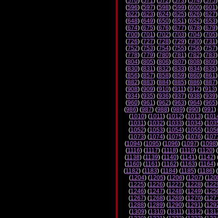
(
570
) (
571
) (
572
) (
573
) (
574
) (
575
)
(
596
) (
597
) (
598
) (
599
) (
600
) (
601
)
(
622
) (
623
) (
624
) (
625
) (
626
) (
627
)
(
648
) (
649
) (
650
) (
651
) (
652
) (
653
)
(
674
) (
675
) (
676
) (
677
) (
678
) (
679
)
(
700
) (
701
) (
702
) (
703
) (
704
) (
705
)
(
726
) (
727
) (
728
) (
729
) (
730
) (
731
)
(
752
) (
753
) (
754
) (
755
) (
756
) (
757
)
(
778
) (
779
) (
780
) (
781
) (
782
) (
783
)
(
804
) (
805
) (
806
) (
807
) (
808
) (
809
)
(
830
) (
831
) (
832
) (
833
) (
834
) (
835
)
(
856
) (
857
) (
858
) (
859
) (
860
) (
861
)
(
882
) (
883
) (
884
) (
885
) (
886
) (
887
)
(
908
) (
909
) (
910
) (
911
) (
912
) (
913
)
(
934
) (
935
) (
936
) (
937
) (
938
) (
939
)
(
960
) (
961
) (
962
) (
963
) (
964
) (
965
)
(
986
) (
987
) (
988
) (
989
) (
990
) (
991
) 
(
1010
) (
1011
) (
1012
) (
1013
) (
101
(
1031
) (
1032
) (
1033
) (
1034
) (
103
(
1052
) (
1053
) (
1054
) (
1055
) (
105
(
1073
) (
1074
) (
1075
) (
1076
) (
107
(
1094
) (
1095
) (
1096
) (
1097
) (
1098
)
(
1116
) (
1117
) (
1118
) (
1119
) (
1120
) (
(
1138
) (
1139
) (
1140
) (
1141
) (
1142
) 
(
1160
) (
1161
) (
1162
) (
1163
) (
1164
) 
(
1182
) (
1183
) (
1184
) (
1185
) (
1186
) (
(
1204
) (
1205
) (
1206
) (
1207
) (
120
(
1225
) (
1226
) (
1227
) (
1228
) (
122
(
1246
) (
1247
) (
1248
) (
1249
) (
125
(
1267
) (
1268
) (
1269
) (
1270
) (
127
(
1288
) (
1289
) (
1290
) (
1291
) (
129
(
1309
) (
1310
) (
1311
) (
1312
) (
131