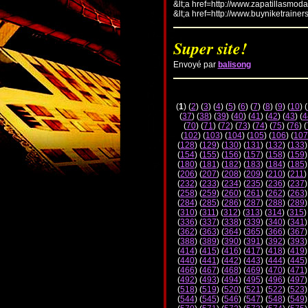
&lt;a href=http://www.zapatillasmod
&lt;a href=http://www.buyniketrainer
Super site!
Envoyé par
balisong
(
1
) (
2
) (
3
) (
4
) (
5
) (
6
) (
7
) (
8
) (
9
) (
10
) (
(
37
) (
38
) (
39
) (
40
) (
41
) (
42
) (
43
) (
4
(
70
) (
71
) (
72
) (
73
) (
74
) (
75
) (
76
) (
(
102
) (
103
) (
104
) (
105
) (
106
) (
107
(
128
) (
129
) (
130
) (
131
) (
132
) (
133
)
(
154
) (
155
) (
156
) (
157
) (
158
) (
159
)
(
180
) (
181
) (
182
) (
183
) (
184
) (
185
)
(
206
) (
207
) (
208
) (
209
) (
210
) (
211
)
(
232
) (
233
) (
234
) (
235
) (
236
) (
237
)
(
258
) (
259
) (
260
) (
261
) (
262
) (
263
)
(
284
) (
285
) (
286
) (
287
) (
288
) (
289
)
(
310
) (
311
) (
312
) (
313
) (
314
) (
315
)
(
336
) (
337
) (
338
) (
339
) (
340
) (
341
)
(
362
) (
363
) (
364
) (
365
) (
366
) (
367
)
(
388
) (
389
) (
390
) (
391
) (
392
) (
393
)
(
414
) (
415
) (
416
) (
417
) (
418
) (
419
)
(
440
) (
441
) (
442
) (
443
) (
444
) (
445
)
(
466
) (
467
) (
468
) (
469
) (
470
) (
471
)
(
492
) (
493
) (
494
) (
495
) (
496
) (
497
)
(
518
) (
519
) (
520
) (
521
) (
522
) (
523
)
(
544
) (
545
) (
546
) (
547
) (
548
) (
549
)