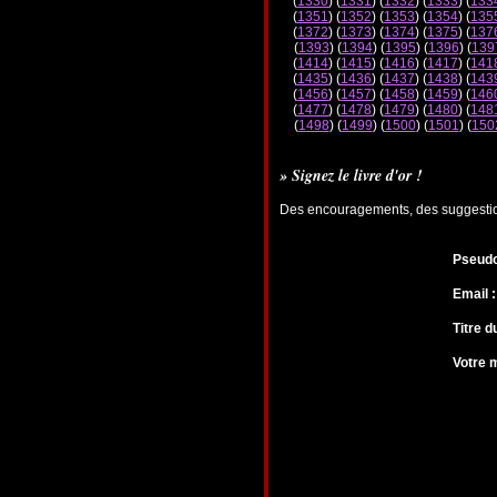
(
1330
) (
1331
) (
1332
) (
1333
) (
133
(
1351
) (
1352
) (
1353
) (
1354
) (
135
(
1372
) (
1373
) (
1374
) (
1375
) (
137
(
1393
) (
1394
) (
1395
) (
1396
) (
139
(
1414
) (
1415
) (
1416
) (
1417
) (
141
(
1435
) (
1436
) (
1437
) (
1438
) (
143
(
1456
) (
1457
) (
1458
) (
1459
) (
146
(
1477
) (
1478
) (
1479
) (
1480
) (
148
(
1498
) (
1499
) (
1500
) (
1501
) (
150
» Signez le livre d'or !
Des encouragements, des suggestions
Pseudo
Email :
Titre 
Votre 