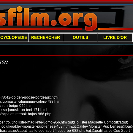
NCYCLOPEDIE
RECHERCHER
OUTILS
LIVRE D'OR
/1522
it/042-golden-goose-bordeaux.html
n-clubmaster-aluminum-colors-788.htm
ee-run-beige-049.htm
e-sb-janoski-on-feet-171.html
s/zapatos-reebok-bajos-986.php
ecentro.it/hollister-magliette-uomo-956.html&gt;Hollister Magliette Uomo&lt;/a&gt;
od.co.uk/oakley-monster-pup-lenses-458.html&gt;Oakley Monster Pup Lenses&lt;/a&g
baratas.es/zapatillas-le-coq-sportif-lecourbe-682.php&gt;Zapatillas Le Coq Sportif