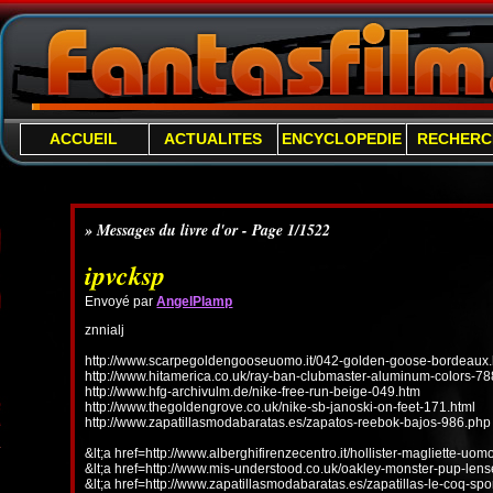
ACCUEIL
ACTUALITES
ENCYCLOPEDIE
RECHERC
» Messages du livre d'or - Page 1/1522
ipvcksp
Envoyé par
AngelPlamp
znnialj
http://www.scarpegoldengooseuomo.it/042-golden-goose-bordeaux.
http://www.hitamerica.co.uk/ray-ban-clubmaster-aluminum-colors-78
http://www.hfg-archivulm.de/nike-free-run-beige-049.htm
http://www.thegoldengrove.co.uk/nike-sb-janoski-on-feet-171.html
http://www.zapatillasmodabaratas.es/zapatos-reebok-bajos-986.php
&lt;a href=http://www.alberghifirenzecentro.it/hollister-magliette-uo
&lt;a href=http://www.mis-understood.co.uk/oakley-monster-pup-len
&lt;a href=http://www.zapatillasmodabaratas.es/zapatillas-le-coq-spo