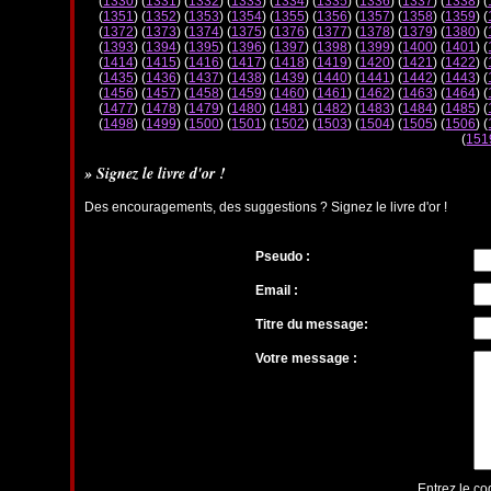
(
1330
) (
1331
) (
1332
) (
1333
) (
1334
) (
1335
) (
1336
) (
1337
) (
1338
) (
(
1351
) (
1352
) (
1353
) (
1354
) (
1355
) (
1356
) (
1357
) (
1358
) (
1359
) (
(
1372
) (
1373
) (
1374
) (
1375
) (
1376
) (
1377
) (
1378
) (
1379
) (
1380
) (
(
1393
) (
1394
) (
1395
) (
1396
) (
1397
) (
1398
) (
1399
) (
1400
) (
1401
) (
(
1414
) (
1415
) (
1416
) (
1417
) (
1418
) (
1419
) (
1420
) (
1421
) (
1422
) (
(
1435
) (
1436
) (
1437
) (
1438
) (
1439
) (
1440
) (
1441
) (
1442
) (
1443
) (
(
1456
) (
1457
) (
1458
) (
1459
) (
1460
) (
1461
) (
1462
) (
1463
) (
1464
) (
(
1477
) (
1478
) (
1479
) (
1480
) (
1481
) (
1482
) (
1483
) (
1484
) (
1485
) (
(
1498
) (
1499
) (
1500
) (
1501
) (
1502
) (
1503
) (
1504
) (
1505
) (
1506
) (
(
151
» Signez le livre d'or !
Des encouragements, des suggestions ? Signez le livre d'or !
Pseudo :
Email :
Titre du message:
Votre message :
Entrez le co