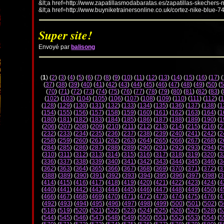
&lt;a href=http://www.zapatillasmodabaratas.es/zapatillas-skechers-
&lt;a href=http://www.buyniketrainersonline.co.uk/cortez-nike-blue-7
Super site!
Envoyé par
balisong
(
1
) (
2
) (
3
) (
4
) (
5
) (
6
) (
7
) (
8
) (
9
) (
10
) (
11
) (
12
) (
13
) (
14
) (
15
) (
16
) (
17
) (
(
37
) (
38
) (
39
) (
40
) (
41
) (
42
) (
43
) (
44
) (
45
) (
46
) (
47
) (
48
) (
49
) (
50
) (
5
(
70
) (
71
) (
72
) (
73
) (
74
) (
75
) (
76
) (
77
) (
78
) (
79
) (
80
) (
81
) (
82
) (
83
) (
(
102
) (
103
) (
104
) (
105
) (
106
) (
107
) (
108
) (
109
) (
110
) (
111
) (
112
) (
1
(
128
) (
129
) (
130
) (
131
) (
132
) (
133
) (
134
) (
135
) (
136
) (
137
) (
138
) (
1
(
154
) (
155
) (
156
) (
157
) (
158
) (
159
) (
160
) (
161
) (
162
) (
163
) (
164
) (
1
(
180
) (
181
) (
182
) (
183
) (
184
) (
185
) (
186
) (
187
) (
188
) (
189
) (
190
) (
1
(
206
) (
207
) (
208
) (
209
) (
210
) (
211
) (
212
) (
213
) (
214
) (
215
) (
216
) (
2
(
232
) (
233
) (
234
) (
235
) (
236
) (
237
) (
238
) (
239
) (
240
) (
241
) (
242
) (
2
(
258
) (
259
) (
260
) (
261
) (
262
) (
263
) (
264
) (
265
) (
266
) (
267
) (
268
) (
2
(
284
) (
285
) (
286
) (
287
) (
288
) (
289
) (
290
) (
291
) (
292
) (
293
) (
294
) (
2
(
310
) (
311
) (
312
) (
313
) (
314
) (
315
) (
316
) (
317
) (
318
) (
319
) (
320
) (
3
(
336
) (
337
) (
338
) (
339
) (
340
) (
341
) (
342
) (
343
) (
344
) (
345
) (
346
) (
3
(
362
) (
363
) (
364
) (
365
) (
366
) (
367
) (
368
) (
369
) (
370
) (
371
) (
372
) (
3
(
388
) (
389
) (
390
) (
391
) (
392
) (
393
) (
394
) (
395
) (
396
) (
397
) (
398
) (
3
(
414
) (
415
) (
416
) (
417
) (
418
) (
419
) (
420
) (
421
) (
422
) (
423
) (
424
) (
4
(
440
) (
441
) (
442
) (
443
) (
444
) (
445
) (
446
) (
447
) (
448
) (
449
) (
450
) (
4
(
466
) (
467
) (
468
) (
469
) (
470
) (
471
) (
472
) (
473
) (
474
) (
475
) (
476
) (
4
(
492
) (
493
) (
494
) (
495
) (
496
) (
497
) (
498
) (
499
) (
500
) (
501
) (
502
) (
5
(
518
) (
519
) (
520
) (
521
) (
522
) (
523
) (
524
) (
525
) (
526
) (
527
) (
528
) (
5
(
544
) (
545
) (
546
) (
547
) (
548
) (
549
) (
550
) (
551
) (
552
) (
553
) (
554
) (
5