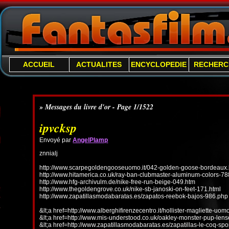
ACCUEIL
ACTUALITES
ENCYCLOPEDIE
RECHERC
» Messages du livre d'or - Page 1/1522
ipvcksp
Envoyé par
AngelPlamp
znnialj
http://www.scarpegoldengooseuomo.it/042-golden-goose-bordeaux.
http://www.hitamerica.co.uk/ray-ban-clubmaster-aluminum-colors-78
http://www.hfg-archivulm.de/nike-free-run-beige-049.htm
http://www.thegoldengrove.co.uk/nike-sb-janoski-on-feet-171.html
http://www.zapatillasmodabaratas.es/zapatos-reebok-bajos-986.php
&lt;a href=http://www.alberghifirenzecentro.it/hollister-magliette-uo
&lt;a href=http://www.mis-understood.co.uk/oakley-monster-pup-len
&lt;a href=http://www.zapatillasmodabaratas.es/zapatillas-le-coq-spo