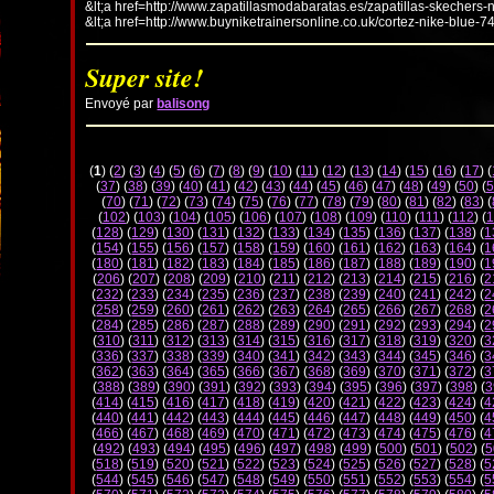
&lt;a href=http://www.zapatillasmodabaratas.es/zapatillas-skechers-
&lt;a href=http://www.buyniketrainersonline.co.uk/cortez-nike-blue-7
Super site!
Envoyé par
balisong
(
1
) (
2
) (
3
) (
4
) (
5
) (
6
) (
7
) (
8
) (
9
) (
10
) (
11
) (
12
) (
13
) (
14
) (
15
) (
16
) (
17
) (
(
37
) (
38
) (
39
) (
40
) (
41
) (
42
) (
43
) (
44
) (
45
) (
46
) (
47
) (
48
) (
49
) (
50
) (
5
(
70
) (
71
) (
72
) (
73
) (
74
) (
75
) (
76
) (
77
) (
78
) (
79
) (
80
) (
81
) (
82
) (
83
) (
(
102
) (
103
) (
104
) (
105
) (
106
) (
107
) (
108
) (
109
) (
110
) (
111
) (
112
) (
1
(
128
) (
129
) (
130
) (
131
) (
132
) (
133
) (
134
) (
135
) (
136
) (
137
) (
138
) (
1
(
154
) (
155
) (
156
) (
157
) (
158
) (
159
) (
160
) (
161
) (
162
) (
163
) (
164
) (
1
(
180
) (
181
) (
182
) (
183
) (
184
) (
185
) (
186
) (
187
) (
188
) (
189
) (
190
) (
1
(
206
) (
207
) (
208
) (
209
) (
210
) (
211
) (
212
) (
213
) (
214
) (
215
) (
216
) (
2
(
232
) (
233
) (
234
) (
235
) (
236
) (
237
) (
238
) (
239
) (
240
) (
241
) (
242
) (
2
(
258
) (
259
) (
260
) (
261
) (
262
) (
263
) (
264
) (
265
) (
266
) (
267
) (
268
) (
2
(
284
) (
285
) (
286
) (
287
) (
288
) (
289
) (
290
) (
291
) (
292
) (
293
) (
294
) (
2
(
310
) (
311
) (
312
) (
313
) (
314
) (
315
) (
316
) (
317
) (
318
) (
319
) (
320
) (
3
(
336
) (
337
) (
338
) (
339
) (
340
) (
341
) (
342
) (
343
) (
344
) (
345
) (
346
) (
3
(
362
) (
363
) (
364
) (
365
) (
366
) (
367
) (
368
) (
369
) (
370
) (
371
) (
372
) (
3
(
388
) (
389
) (
390
) (
391
) (
392
) (
393
) (
394
) (
395
) (
396
) (
397
) (
398
) (
3
(
414
) (
415
) (
416
) (
417
) (
418
) (
419
) (
420
) (
421
) (
422
) (
423
) (
424
) (
4
(
440
) (
441
) (
442
) (
443
) (
444
) (
445
) (
446
) (
447
) (
448
) (
449
) (
450
) (
4
(
466
) (
467
) (
468
) (
469
) (
470
) (
471
) (
472
) (
473
) (
474
) (
475
) (
476
) (
4
(
492
) (
493
) (
494
) (
495
) (
496
) (
497
) (
498
) (
499
) (
500
) (
501
) (
502
) (
5
(
518
) (
519
) (
520
) (
521
) (
522
) (
523
) (
524
) (
525
) (
526
) (
527
) (
528
) (
5
(
544
) (
545
) (
546
) (
547
) (
548
) (
549
) (
550
) (
551
) (
552
) (
553
) (
554
) (
5