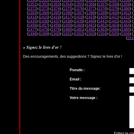
(
1330
) (
1331
) (
1332
) (
1333
) (
1334
) (
1335
) (
1336
) (
1337
) (
1338
) (
(
1351
) (
1352
) (
1353
) (
1354
) (
1355
) (
1356
) (
1357
) (
1358
) (
1359
) (
(
1372
) (
1373
) (
1374
) (
1375
) (
1376
) (
1377
) (
1378
) (
1379
) (
1380
) (
(
1393
) (
1394
) (
1395
) (
1396
) (
1397
) (
1398
) (
1399
) (
1400
) (
1401
) (
(
1414
) (
1415
) (
1416
) (
1417
) (
1418
) (
1419
) (
1420
) (
1421
) (
1422
) (
(
1435
) (
1436
) (
1437
) (
1438
) (
1439
) (
1440
) (
1441
) (
1442
) (
1443
) (
(
1456
) (
1457
) (
1458
) (
1459
) (
1460
) (
1461
) (
1462
) (
1463
) (
1464
) (
(
1477
) (
1478
) (
1479
) (
1480
) (
1481
) (
1482
) (
1483
) (
1484
) (
1485
) (
(
1498
) (
1499
) (
1500
) (
1501
) (
1502
) (
1503
) (
1504
) (
1505
) (
1506
) (
(
151
» Signez le livre d'or !
Des encouragements, des suggestions ? Signez le livre d'or !
Pseudo :
Email :
Titre du message:
Votre message :
Entrez le co