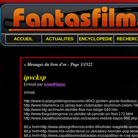
ACCUEIL
ACTUALITES
ENCYCLOPEDIE
RECHERC
» Messages du livre d'or - Page 1/1522
ipvcksp
Envoyé par
AngelPlamp
znnialj
http://www.scarpegoldengooseuomo.it/042-golden-goose-bordeaux.
http://www.hitamerica.co.uk/ray-ban-clubmaster-aluminum-colors-78
http://www.hfg-archivulm.de/nike-free-run-beige-049.htm
http://www.thegoldengrove.co.uk/nike-sb-janoski-on-feet-171.html
http://www.zapatillasmodabaratas.es/zapatos-reebok-bajos-986.php
&lt;a href=http://www.alberghifirenzecentro.it/hollister-magliette-uo
&lt;a href=http://www.mis-understood.co.uk/oakley-monster-pup-len
&lt;a href=http://www.zapatillasmodabaratas.es/zapatillas-le-coq-spo