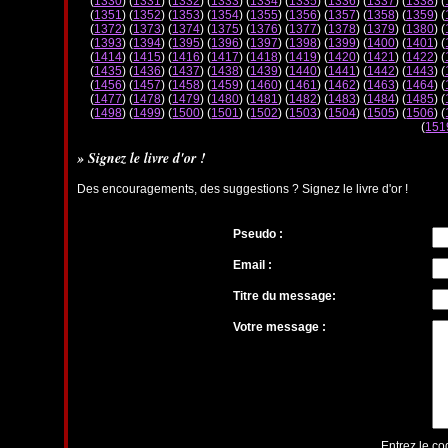
(
1330
) (
1331
) (
1332
) (
1333
) (
1334
) (
1335
) (
1336
) (
1337
) (
1338
) (
(
1351
) (
1352
) (
1353
) (
1354
) (
1355
) (
1356
) (
1357
) (
1358
) (
1359
) (
(
1372
) (
1373
) (
1374
) (
1375
) (
1376
) (
1377
) (
1378
) (
1379
) (
1380
) (
(
1393
) (
1394
) (
1395
) (
1396
) (
1397
) (
1398
) (
1399
) (
1400
) (
1401
) (
(
1414
) (
1415
) (
1416
) (
1417
) (
1418
) (
1419
) (
1420
) (
1421
) (
1422
) (
(
1435
) (
1436
) (
1437
) (
1438
) (
1439
) (
1440
) (
1441
) (
1442
) (
1443
) (
(
1456
) (
1457
) (
1458
) (
1459
) (
1460
) (
1461
) (
1462
) (
1463
) (
1464
) (
(
1477
) (
1478
) (
1479
) (
1480
) (
1481
) (
1482
) (
1483
) (
1484
) (
1485
) (
(
1498
) (
1499
) (
1500
) (
1501
) (
1502
) (
1503
) (
1504
) (
1505
) (
1506
) (
(
151
» Signez le livre d'or !
Des encouragements, des suggestions ? Signez le livre d'or !
Pseudo :
Email :
Titre du message:
Votre message :
Entrez le co