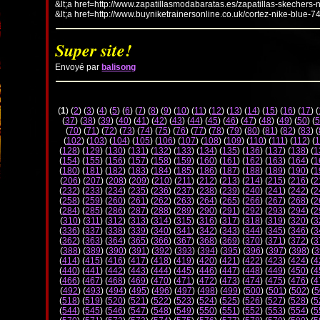
&lt;a href=http://www.zapatillasmodabaratas.es/zapatillas-skechers-
&lt;a href=http://www.buyniketrainersonline.co.uk/cortez-nike-blue-7
Super site!
Envoyé par
balisong
(
1
) (
2
) (
3
) (
4
) (
5
) (
6
) (
7
) (
8
) (
9
) (
10
) (
11
) (
12
) (
13
) (
14
) (
15
) (
16
) (
17
) (
(
37
) (
38
) (
39
) (
40
) (
41
) (
42
) (
43
) (
44
) (
45
) (
46
) (
47
) (
48
) (
49
) (
50
) (
5
(
70
) (
71
) (
72
) (
73
) (
74
) (
75
) (
76
) (
77
) (
78
) (
79
) (
80
) (
81
) (
82
) (
83
) (
(
102
) (
103
) (
104
) (
105
) (
106
) (
107
) (
108
) (
109
) (
110
) (
111
) (
112
) (
1
(
128
) (
129
) (
130
) (
131
) (
132
) (
133
) (
134
) (
135
) (
136
) (
137
) (
138
) (
1
(
154
) (
155
) (
156
) (
157
) (
158
) (
159
) (
160
) (
161
) (
162
) (
163
) (
164
) (
1
(
180
) (
181
) (
182
) (
183
) (
184
) (
185
) (
186
) (
187
) (
188
) (
189
) (
190
) (
1
(
206
) (
207
) (
208
) (
209
) (
210
) (
211
) (
212
) (
213
) (
214
) (
215
) (
216
) (
2
(
232
) (
233
) (
234
) (
235
) (
236
) (
237
) (
238
) (
239
) (
240
) (
241
) (
242
) (
2
(
258
) (
259
) (
260
) (
261
) (
262
) (
263
) (
264
) (
265
) (
266
) (
267
) (
268
) (
2
(
284
) (
285
) (
286
) (
287
) (
288
) (
289
) (
290
) (
291
) (
292
) (
293
) (
294
) (
2
(
310
) (
311
) (
312
) (
313
) (
314
) (
315
) (
316
) (
317
) (
318
) (
319
) (
320
) (
3
(
336
) (
337
) (
338
) (
339
) (
340
) (
341
) (
342
) (
343
) (
344
) (
345
) (
346
) (
3
(
362
) (
363
) (
364
) (
365
) (
366
) (
367
) (
368
) (
369
) (
370
) (
371
) (
372
) (
3
(
388
) (
389
) (
390
) (
391
) (
392
) (
393
) (
394
) (
395
) (
396
) (
397
) (
398
) (
3
(
414
) (
415
) (
416
) (
417
) (
418
) (
419
) (
420
) (
421
) (
422
) (
423
) (
424
) (
4
(
440
) (
441
) (
442
) (
443
) (
444
) (
445
) (
446
) (
447
) (
448
) (
449
) (
450
) (
4
(
466
) (
467
) (
468
) (
469
) (
470
) (
471
) (
472
) (
473
) (
474
) (
475
) (
476
) (
4
(
492
) (
493
) (
494
) (
495
) (
496
) (
497
) (
498
) (
499
) (
500
) (
501
) (
502
) (
5
(
518
) (
519
) (
520
) (
521
) (
522
) (
523
) (
524
) (
525
) (
526
) (
527
) (
528
) (
5
(
544
) (
545
) (
546
) (
547
) (
548
) (
549
) (
550
) (
551
) (
552
) (
553
) (
554
) (
5