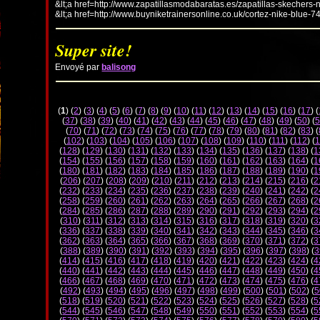
&lt;a href=http://www.zapatillasmodabaratas.es/zapatillas-skechers-
&lt;a href=http://www.buyniketrainersonline.co.uk/cortez-nike-blue-7
Super site!
Envoyé par
balisong
(
1
) (
2
) (
3
) (
4
) (
5
) (
6
) (
7
) (
8
) (
9
) (
10
) (
11
) (
12
) (
13
) (
14
) (
15
) (
16
) (
17
) (
(
37
) (
38
) (
39
) (
40
) (
41
) (
42
) (
43
) (
44
) (
45
) (
46
) (
47
) (
48
) (
49
) (
50
) (
5
(
70
) (
71
) (
72
) (
73
) (
74
) (
75
) (
76
) (
77
) (
78
) (
79
) (
80
) (
81
) (
82
) (
83
) (
(
102
) (
103
) (
104
) (
105
) (
106
) (
107
) (
108
) (
109
) (
110
) (
111
) (
112
) (
1
(
128
) (
129
) (
130
) (
131
) (
132
) (
133
) (
134
) (
135
) (
136
) (
137
) (
138
) (
1
(
154
) (
155
) (
156
) (
157
) (
158
) (
159
) (
160
) (
161
) (
162
) (
163
) (
164
) (
1
(
180
) (
181
) (
182
) (
183
) (
184
) (
185
) (
186
) (
187
) (
188
) (
189
) (
190
) (
1
(
206
) (
207
) (
208
) (
209
) (
210
) (
211
) (
212
) (
213
) (
214
) (
215
) (
216
) (
2
(
232
) (
233
) (
234
) (
235
) (
236
) (
237
) (
238
) (
239
) (
240
) (
241
) (
242
) (
2
(
258
) (
259
) (
260
) (
261
) (
262
) (
263
) (
264
) (
265
) (
266
) (
267
) (
268
) (
2
(
284
) (
285
) (
286
) (
287
) (
288
) (
289
) (
290
) (
291
) (
292
) (
293
) (
294
) (
2
(
310
) (
311
) (
312
) (
313
) (
314
) (
315
) (
316
) (
317
) (
318
) (
319
) (
320
) (
3
(
336
) (
337
) (
338
) (
339
) (
340
) (
341
) (
342
) (
343
) (
344
) (
345
) (
346
) (
3
(
362
) (
363
) (
364
) (
365
) (
366
) (
367
) (
368
) (
369
) (
370
) (
371
) (
372
) (
3
(
388
) (
389
) (
390
) (
391
) (
392
) (
393
) (
394
) (
395
) (
396
) (
397
) (
398
) (
3
(
414
) (
415
) (
416
) (
417
) (
418
) (
419
) (
420
) (
421
) (
422
) (
423
) (
424
) (
4
(
440
) (
441
) (
442
) (
443
) (
444
) (
445
) (
446
) (
447
) (
448
) (
449
) (
450
) (
4
(
466
) (
467
) (
468
) (
469
) (
470
) (
471
) (
472
) (
473
) (
474
) (
475
) (
476
) (
4
(
492
) (
493
) (
494
) (
495
) (
496
) (
497
) (
498
) (
499
) (
500
) (
501
) (
502
) (
5
(
518
) (
519
) (
520
) (
521
) (
522
) (
523
) (
524
) (
525
) (
526
) (
527
) (
528
) (
5
(
544
) (
545
) (
546
) (
547
) (
548
) (
549
) (
550
) (
551
) (
552
) (
553
) (
554
) (
5