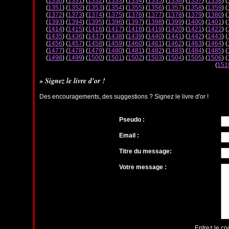
(
1330
) (
1331
) (
1332
) (
1333
) (
1334
) (
1335
) (
1336
) (
1337
) (
1338
) (
(
1351
) (
1352
) (
1353
) (
1354
) (
1355
) (
1356
) (
1357
) (
1358
) (
1359
) (
(
1372
) (
1373
) (
1374
) (
1375
) (
1376
) (
1377
) (
1378
) (
1379
) (
1380
) (
(
1393
) (
1394
) (
1395
) (
1396
) (
1397
) (
1398
) (
1399
) (
1400
) (
1401
) (
(
1414
) (
1415
) (
1416
) (
1417
) (
1418
) (
1419
) (
1420
) (
1421
) (
1422
) (
(
1435
) (
1436
) (
1437
) (
1438
) (
1439
) (
1440
) (
1441
) (
1442
) (
1443
) (
(
1456
) (
1457
) (
1458
) (
1459
) (
1460
) (
1461
) (
1462
) (
1463
) (
1464
) (
(
1477
) (
1478
) (
1479
) (
1480
) (
1481
) (
1482
) (
1483
) (
1484
) (
1485
) (
(
1498
) (
1499
) (
1500
) (
1501
) (
1502
) (
1503
) (
1504
) (
1505
) (
1506
) (
(
151
» Signez le livre d'or !
Des encouragements, des suggestions ? Signez le livre d'or !
Pseudo :
Email :
Titre du message:
Votre message :
Entrez le co