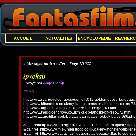
ACCUEIL
ACTUALITES
ENCYCLOPEDIE
RECHERC
» Messages du livre d'or - Page 1/1522
ipvcksp
Envoyé par
AngelPlamp
znnialj
http://www.scarpegoldengooseuomo.it/042-golden-goose-bordeaux.
http://www.hitamerica.co.uk/ray-ban-clubmaster-aluminum-colors-78
http://www.hfg-archivulm.de/nike-free-run-beige-049.htm
http://www.thegoldengrove.co.uk/nike-sb-janoski-on-feet-171.html
http://www.zapatillasmodabaratas.es/zapatos-reebok-bajos-986.php
&lt;a href=http://www.alberghifirenzecentro.it/hollister-magliette-uo
&lt;a href=http://www.mis-understood.co.uk/oakley-monster-pup-len
&lt;a href=http://www.zapatillasmodabaratas.es/zapatillas-le-coq-spo