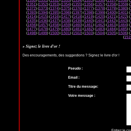
(
1330
) (
1331
) (
1332
) (
1333
) (
1334
) (
1335
) (
1336
) (
1337
) (
1338
) (
(
1351
) (
1352
) (
1353
) (
1354
) (
1355
) (
1356
) (
1357
) (
1358
) (
1359
) (
(
1372
) (
1373
) (
1374
) (
1375
) (
1376
) (
1377
) (
1378
) (
1379
) (
1380
) (
(
1393
) (
1394
) (
1395
) (
1396
) (
1397
) (
1398
) (
1399
) (
1400
) (
1401
) (
(
1414
) (
1415
) (
1416
) (
1417
) (
1418
) (
1419
) (
1420
) (
1421
) (
1422
) (
(
1435
) (
1436
) (
1437
) (
1438
) (
1439
) (
1440
) (
1441
) (
1442
) (
1443
) (
(
1456
) (
1457
) (
1458
) (
1459
) (
1460
) (
1461
) (
1462
) (
1463
) (
1464
) (
(
1477
) (
1478
) (
1479
) (
1480
) (
1481
) (
1482
) (
1483
) (
1484
) (
1485
) (
(
1498
) (
1499
) (
1500
) (
1501
) (
1502
) (
1503
) (
1504
) (
1505
) (
1506
) (
(
151
» Signez le livre d'or !
Des encouragements, des suggestions ? Signez le livre d'or !
Pseudo :
Email :
Titre du message:
Votre message :
Entrez le co