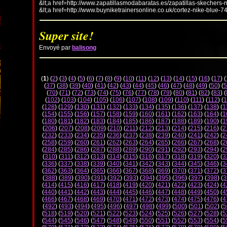
&lt;a href=http://www.zapatillasmodabaratas.es/zapatillas-skechers-
&lt;a href=http://www.buyniketrainersonline.co.uk/cortez-nike-blue-7
Super site!
Envoyé par
balisong
(
1
) (
2
) (
3
) (
4
) (
5
) (
6
) (
7
) (
8
) (
9
) (
10
) (
11
) (
12
) (
13
) (
14
) (
15
) (
16
) (
17
) (
(
37
) (
38
) (
39
) (
40
) (
41
) (
42
) (
43
) (
44
) (
45
) (
46
) (
47
) (
48
) (
49
) (
50
) (
5
(
70
) (
71
) (
72
) (
73
) (
74
) (
75
) (
76
) (
77
) (
78
) (
79
) (
80
) (
81
) (
82
) (
83
) (
(
102
) (
103
) (
104
) (
105
) (
106
) (
107
) (
108
) (
109
) (
110
) (
111
) (
112
) (
1
(
128
) (
129
) (
130
) (
131
) (
132
) (
133
) (
134
) (
135
) (
136
) (
137
) (
138
) (
1
(
154
) (
155
) (
156
) (
157
) (
158
) (
159
) (
160
) (
161
) (
162
) (
163
) (
164
) (
1
(
180
) (
181
) (
182
) (
183
) (
184
) (
185
) (
186
) (
187
) (
188
) (
189
) (
190
) (
1
(
206
) (
207
) (
208
) (
209
) (
210
) (
211
) (
212
) (
213
) (
214
) (
215
) (
216
) (
2
(
232
) (
233
) (
234
) (
235
) (
236
) (
237
) (
238
) (
239
) (
240
) (
241
) (
242
) (
2
(
258
) (
259
) (
260
) (
261
) (
262
) (
263
) (
264
) (
265
) (
266
) (
267
) (
268
) (
2
(
284
) (
285
) (
286
) (
287
) (
288
) (
289
) (
290
) (
291
) (
292
) (
293
) (
294
) (
2
(
310
) (
311
) (
312
) (
313
) (
314
) (
315
) (
316
) (
317
) (
318
) (
319
) (
320
) (
3
(
336
) (
337
) (
338
) (
339
) (
340
) (
341
) (
342
) (
343
) (
344
) (
345
) (
346
) (
3
(
362
) (
363
) (
364
) (
365
) (
366
) (
367
) (
368
) (
369
) (
370
) (
371
) (
372
) (
3
(
388
) (
389
) (
390
) (
391
) (
392
) (
393
) (
394
) (
395
) (
396
) (
397
) (
398
) (
3
(
414
) (
415
) (
416
) (
417
) (
418
) (
419
) (
420
) (
421
) (
422
) (
423
) (
424
) (
4
(
440
) (
441
) (
442
) (
443
) (
444
) (
445
) (
446
) (
447
) (
448
) (
449
) (
450
) (
4
(
466
) (
467
) (
468
) (
469
) (
470
) (
471
) (
472
) (
473
) (
474
) (
475
) (
476
) (
4
(
492
) (
493
) (
494
) (
495
) (
496
) (
497
) (
498
) (
499
) (
500
) (
501
) (
502
) (
5
(
518
) (
519
) (
520
) (
521
) (
522
) (
523
) (
524
) (
525
) (
526
) (
527
) (
528
) (
5
(
544
) (
545
) (
546
) (
547
) (
548
) (
549
) (
550
) (
551
) (
552
) (
553
) (
554
) (
5