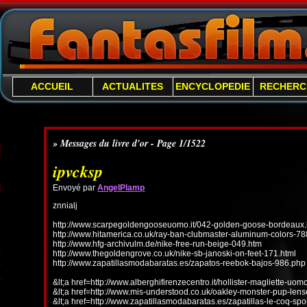
ACCUEIL
ACTUALITES
ENCYCLOPEDIE
RECHERC
» Messages du livre d'or - Page 1/1522
ipvcksp
Envoyé par
AngelPlamp
znnialj
http://www.scarpegoldengooseuomo.it/042-golden-goose-bordeaux.
http://www.hitamerica.co.uk/ray-ban-clubmaster-aluminum-colors-78
http://www.hfg-archivulm.de/nike-free-run-beige-049.htm
http://www.thegoldengrove.co.uk/nike-sb-janoski-on-feet-171.html
http://www.zapatillasmodabaratas.es/zapatos-reebok-bajos-986.php
&lt;a href=http://www.alberghifirenzecentro.it/hollister-magliette-uo
&lt;a href=http://www.mis-understood.co.uk/oakley-monster-pup-len
&lt;a href=http://www.zapatillasmodabaratas.es/zapatillas-le-coq-spo