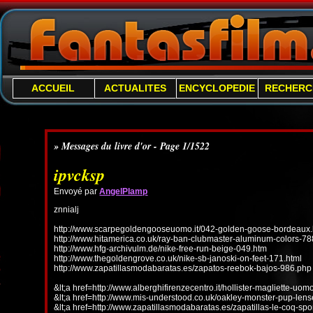
ACCUEIL
ACTUALITES
ENCYCLOPEDIE
RECHERC
» Messages du livre d'or - Page 1/1522
ipvcksp
Envoyé par
AngelPlamp
znnialj
http://www.scarpegoldengooseuomo.it/042-golden-goose-bordeaux.
http://www.hitamerica.co.uk/ray-ban-clubmaster-aluminum-colors-78
http://www.hfg-archivulm.de/nike-free-run-beige-049.htm
http://www.thegoldengrove.co.uk/nike-sb-janoski-on-feet-171.html
http://www.zapatillasmodabaratas.es/zapatos-reebok-bajos-986.php
&lt;a href=http://www.alberghifirenzecentro.it/hollister-magliette-uo
&lt;a href=http://www.mis-understood.co.uk/oakley-monster-pup-len
&lt;a href=http://www.zapatillasmodabaratas.es/zapatillas-le-coq-spo