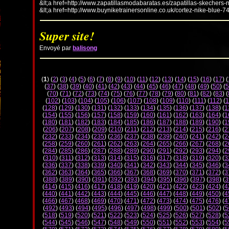
&lt;a href=http://www.zapatillasmodabaratas.es/zapatillas-skechers-
&lt;a href=http://www.buyniketrainersonline.co.uk/cortez-nike-blue-7
Super site!
Envoyé par
balisong
(
1
) (
2
) (
3
) (
4
) (
5
) (
6
) (
7
) (
8
) (
9
) (
10
) (
11
) (
12
) (
13
) (
14
) (
15
) (
16
) (
17
) (
(
37
) (
38
) (
39
) (
40
) (
41
) (
42
) (
43
) (
44
) (
45
) (
46
) (
47
) (
48
) (
49
) (
50
) (
5
(
70
) (
71
) (
72
) (
73
) (
74
) (
75
) (
76
) (
77
) (
78
) (
79
) (
80
) (
81
) (
82
) (
83
) (
(
102
) (
103
) (
104
) (
105
) (
106
) (
107
) (
108
) (
109
) (
110
) (
111
) (
112
) (
1
(
128
) (
129
) (
130
) (
131
) (
132
) (
133
) (
134
) (
135
) (
136
) (
137
) (
138
) (
1
(
154
) (
155
) (
156
) (
157
) (
158
) (
159
) (
160
) (
161
) (
162
) (
163
) (
164
) (
1
(
180
) (
181
) (
182
) (
183
) (
184
) (
185
) (
186
) (
187
) (
188
) (
189
) (
190
) (
1
(
206
) (
207
) (
208
) (
209
) (
210
) (
211
) (
212
) (
213
) (
214
) (
215
) (
216
) (
2
(
232
) (
233
) (
234
) (
235
) (
236
) (
237
) (
238
) (
239
) (
240
) (
241
) (
242
) (
2
(
258
) (
259
) (
260
) (
261
) (
262
) (
263
) (
264
) (
265
) (
266
) (
267
) (
268
) (
2
(
284
) (
285
) (
286
) (
287
) (
288
) (
289
) (
290
) (
291
) (
292
) (
293
) (
294
) (
2
(
310
) (
311
) (
312
) (
313
) (
314
) (
315
) (
316
) (
317
) (
318
) (
319
) (
320
) (
3
(
336
) (
337
) (
338
) (
339
) (
340
) (
341
) (
342
) (
343
) (
344
) (
345
) (
346
) (
3
(
362
) (
363
) (
364
) (
365
) (
366
) (
367
) (
368
) (
369
) (
370
) (
371
) (
372
) (
3
(
388
) (
389
) (
390
) (
391
) (
392
) (
393
) (
394
) (
395
) (
396
) (
397
) (
398
) (
3
(
414
) (
415
) (
416
) (
417
) (
418
) (
419
) (
420
) (
421
) (
422
) (
423
) (
424
) (
4
(
440
) (
441
) (
442
) (
443
) (
444
) (
445
) (
446
) (
447
) (
448
) (
449
) (
450
) (
4
(
466
) (
467
) (
468
) (
469
) (
470
) (
471
) (
472
) (
473
) (
474
) (
475
) (
476
) (
4
(
492
) (
493
) (
494
) (
495
) (
496
) (
497
) (
498
) (
499
) (
500
) (
501
) (
502
) (
5
(
518
) (
519
) (
520
) (
521
) (
522
) (
523
) (
524
) (
525
) (
526
) (
527
) (
528
) (
5
(
544
) (
545
) (
546
) (
547
) (
548
) (
549
) (
550
) (
551
) (
552
) (
553
) (
554
) (
5