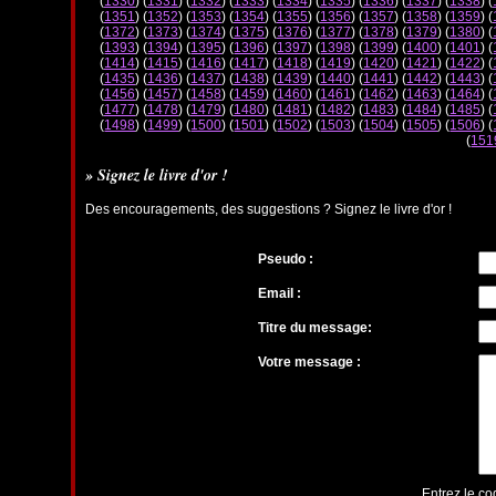
(
1330
) (
1331
) (
1332
) (
1333
) (
1334
) (
1335
) (
1336
) (
1337
) (
1338
) (
(
1351
) (
1352
) (
1353
) (
1354
) (
1355
) (
1356
) (
1357
) (
1358
) (
1359
) (
(
1372
) (
1373
) (
1374
) (
1375
) (
1376
) (
1377
) (
1378
) (
1379
) (
1380
) (
(
1393
) (
1394
) (
1395
) (
1396
) (
1397
) (
1398
) (
1399
) (
1400
) (
1401
) (
(
1414
) (
1415
) (
1416
) (
1417
) (
1418
) (
1419
) (
1420
) (
1421
) (
1422
) (
(
1435
) (
1436
) (
1437
) (
1438
) (
1439
) (
1440
) (
1441
) (
1442
) (
1443
) (
(
1456
) (
1457
) (
1458
) (
1459
) (
1460
) (
1461
) (
1462
) (
1463
) (
1464
) (
(
1477
) (
1478
) (
1479
) (
1480
) (
1481
) (
1482
) (
1483
) (
1484
) (
1485
) (
(
1498
) (
1499
) (
1500
) (
1501
) (
1502
) (
1503
) (
1504
) (
1505
) (
1506
) (
(
151
» Signez le livre d'or !
Des encouragements, des suggestions ? Signez le livre d'or !
Pseudo :
Email :
Titre du message:
Votre message :
Entrez le co