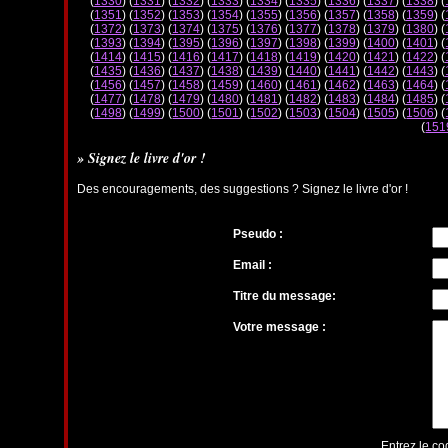
(
1330
) (
1331
) (
1332
) (
1333
) (
1334
) (
1335
) (
1336
) (
1337
) (
1338
) (
(
1351
) (
1352
) (
1353
) (
1354
) (
1355
) (
1356
) (
1357
) (
1358
) (
1359
) (
(
1372
) (
1373
) (
1374
) (
1375
) (
1376
) (
1377
) (
1378
) (
1379
) (
1380
) (
(
1393
) (
1394
) (
1395
) (
1396
) (
1397
) (
1398
) (
1399
) (
1400
) (
1401
) (
(
1414
) (
1415
) (
1416
) (
1417
) (
1418
) (
1419
) (
1420
) (
1421
) (
1422
) (
(
1435
) (
1436
) (
1437
) (
1438
) (
1439
) (
1440
) (
1441
) (
1442
) (
1443
) (
(
1456
) (
1457
) (
1458
) (
1459
) (
1460
) (
1461
) (
1462
) (
1463
) (
1464
) (
(
1477
) (
1478
) (
1479
) (
1480
) (
1481
) (
1482
) (
1483
) (
1484
) (
1485
) (
(
1498
) (
1499
) (
1500
) (
1501
) (
1502
) (
1503
) (
1504
) (
1505
) (
1506
) (
(
151
» Signez le livre d'or !
Des encouragements, des suggestions ? Signez le livre d'or !
Pseudo :
Email :
Titre du message:
Votre message :
Entrez le co