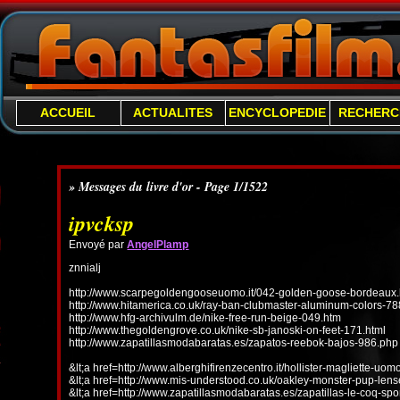
ACCUEIL
ACTUALITES
ENCYCLOPEDIE
RECHERC
» Messages du livre d'or - Page 1/1522
ipvcksp
Envoyé par
AngelPlamp
znnialj
http://www.scarpegoldengooseuomo.it/042-golden-goose-bordeaux.
http://www.hitamerica.co.uk/ray-ban-clubmaster-aluminum-colors-78
http://www.hfg-archivulm.de/nike-free-run-beige-049.htm
http://www.thegoldengrove.co.uk/nike-sb-janoski-on-feet-171.html
http://www.zapatillasmodabaratas.es/zapatos-reebok-bajos-986.php
&lt;a href=http://www.alberghifirenzecentro.it/hollister-magliette-uo
&lt;a href=http://www.mis-understood.co.uk/oakley-monster-pup-len
&lt;a href=http://www.zapatillasmodabaratas.es/zapatillas-le-coq-spo