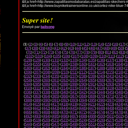
&lt;a href=http://www.zapatillasmodabaratas.es/zapatillas-skechers-
&lt;a href=http://www.buyniketrainersonline.co.uk/cortez-nike-blue-7
Super site!
Envoyé par
balisong
(
1
) (
2
) (
3
) (
4
) (
5
) (
6
) (
7
) (
8
) (
9
) (
10
) (
11
) (
12
) (
13
) (
14
) (
15
) (
16
) (
17
) (
(
37
) (
38
) (
39
) (
40
) (
41
) (
42
) (
43
) (
44
) (
45
) (
46
) (
47
) (
48
) (
49
) (
50
) (
5
(
70
) (
71
) (
72
) (
73
) (
74
) (
75
) (
76
) (
77
) (
78
) (
79
) (
80
) (
81
) (
82
) (
83
) (
(
102
) (
103
) (
104
) (
105
) (
106
) (
107
) (
108
) (
109
) (
110
) (
111
) (
112
) (
1
(
128
) (
129
) (
130
) (
131
) (
132
) (
133
) (
134
) (
135
) (
136
) (
137
) (
138
) (
1
(
154
) (
155
) (
156
) (
157
) (
158
) (
159
) (
160
) (
161
) (
162
) (
163
) (
164
) (
1
(
180
) (
181
) (
182
) (
183
) (
184
) (
185
) (
186
) (
187
) (
188
) (
189
) (
190
) (
1
(
206
) (
207
) (
208
) (
209
) (
210
) (
211
) (
212
) (
213
) (
214
) (
215
) (
216
) (
2
(
232
) (
233
) (
234
) (
235
) (
236
) (
237
) (
238
) (
239
) (
240
) (
241
) (
242
) (
2
(
258
) (
259
) (
260
) (
261
) (
262
) (
263
) (
264
) (
265
) (
266
) (
267
) (
268
) (
2
(
284
) (
285
) (
286
) (
287
) (
288
) (
289
) (
290
) (
291
) (
292
) (
293
) (
294
) (
2
(
310
) (
311
) (
312
) (
313
) (
314
) (
315
) (
316
) (
317
) (
318
) (
319
) (
320
) (
3
(
336
) (
337
) (
338
) (
339
) (
340
) (
341
) (
342
) (
343
) (
344
) (
345
) (
346
) (
3
(
362
) (
363
) (
364
) (
365
) (
366
) (
367
) (
368
) (
369
) (
370
) (
371
) (
372
) (
3
(
388
) (
389
) (
390
) (
391
) (
392
) (
393
) (
394
) (
395
) (
396
) (
397
) (
398
) (
3
(
414
) (
415
) (
416
) (
417
) (
418
) (
419
) (
420
) (
421
) (
422
) (
423
) (
424
) (
4
(
440
) (
441
) (
442
) (
443
) (
444
) (
445
) (
446
) (
447
) (
448
) (
449
) (
450
) (
4
(
466
) (
467
) (
468
) (
469
) (
470
) (
471
) (
472
) (
473
) (
474
) (
475
) (
476
) (
4
(
492
) (
493
) (
494
) (
495
) (
496
) (
497
) (
498
) (
499
) (
500
) (
501
) (
502
) (
5
(
518
) (
519
) (
520
) (
521
) (
522
) (
523
) (
524
) (
525
) (
526
) (
527
) (
528
) (
5
(
544
) (
545
) (
546
) (
547
) (
548
) (
549
) (
550
) (
551
) (
552
) (
553
) (
554
) (
5