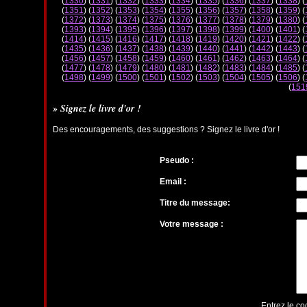
(
1330
) (
1331
) (
1332
) (
1333
) (
1334
) (
1335
) (
1336
) (
1337
) (
1338
) (
(
1351
) (
1352
) (
1353
) (
1354
) (
1355
) (
1356
) (
1357
) (
1358
) (
1359
) (
(
1372
) (
1373
) (
1374
) (
1375
) (
1376
) (
1377
) (
1378
) (
1379
) (
1380
) (
(
1393
) (
1394
) (
1395
) (
1396
) (
1397
) (
1398
) (
1399
) (
1400
) (
1401
) (
(
1414
) (
1415
) (
1416
) (
1417
) (
1418
) (
1419
) (
1420
) (
1421
) (
1422
) (
(
1435
) (
1436
) (
1437
) (
1438
) (
1439
) (
1440
) (
1441
) (
1442
) (
1443
) (
(
1456
) (
1457
) (
1458
) (
1459
) (
1460
) (
1461
) (
1462
) (
1463
) (
1464
) (
(
1477
) (
1478
) (
1479
) (
1480
) (
1481
) (
1482
) (
1483
) (
1484
) (
1485
) (
(
1498
) (
1499
) (
1500
) (
1501
) (
1502
) (
1503
) (
1504
) (
1505
) (
1506
) (
(
151
» Signez le livre d'or !
Des encouragements, des suggestions ? Signez le livre d'or !
Pseudo :
Email :
Titre du message:
Votre message :
Entrez le co