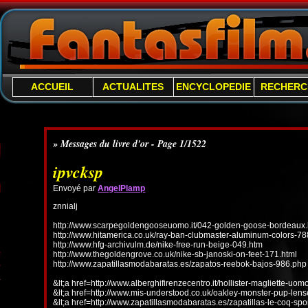
ACCUEIL
ACTUALITES
ENCYCLOPEDIE
RECHERC
» Messages du livre d'or - Page 1/1522
ipvcksp
Envoyé par
AngelPlamp
znnialj
http://www.scarpegoldengooseuomo.it/042-golden-goose-bordeaux.
http://www.hitamerica.co.uk/ray-ban-clubmaster-aluminum-colors-78
http://www.hfg-archivulm.de/nike-free-run-beige-049.htm
http://www.thegoldengrove.co.uk/nike-sb-janoski-on-feet-171.html
http://www.zapatillasmodabaratas.es/zapatos-reebok-bajos-986.php
&lt;a href=http://www.alberghifirenzecentro.it/hollister-magliette-uo
&lt;a href=http://www.mis-understood.co.uk/oakley-monster-pup-len
&lt;a href=http://www.zapatillasmodabaratas.es/zapatillas-le-coq-spo