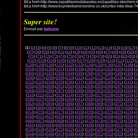
&lt;a href=http://www.zapatillasmodabaratas.es/zapatillas-skechers-
&lt;a href=http://www.buyniketrainersonline.co.uk/cortez-nike-blue-7
Super site!
Envoyé par
balisong
(
1
) (
2
) (
3
) (
4
) (
5
) (
6
) (
7
) (
8
) (
9
) (
10
) (
11
) (
12
) (
13
) (
14
) (
15
) (
16
) (
17
) (
(
37
) (
38
) (
39
) (
40
) (
41
) (
42
) (
43
) (
44
) (
45
) (
46
) (
47
) (
48
) (
49
) (
50
) (
5
(
70
) (
71
) (
72
) (
73
) (
74
) (
75
) (
76
) (
77
) (
78
) (
79
) (
80
) (
81
) (
82
) (
83
) (
(
102
) (
103
) (
104
) (
105
) (
106
) (
107
) (
108
) (
109
) (
110
) (
111
) (
112
) (
1
(
128
) (
129
) (
130
) (
131
) (
132
) (
133
) (
134
) (
135
) (
136
) (
137
) (
138
) (
1
(
154
) (
155
) (
156
) (
157
) (
158
) (
159
) (
160
) (
161
) (
162
) (
163
) (
164
) (
1
(
180
) (
181
) (
182
) (
183
) (
184
) (
185
) (
186
) (
187
) (
188
) (
189
) (
190
) (
1
(
206
) (
207
) (
208
) (
209
) (
210
) (
211
) (
212
) (
213
) (
214
) (
215
) (
216
) (
2
(
232
) (
233
) (
234
) (
235
) (
236
) (
237
) (
238
) (
239
) (
240
) (
241
) (
242
) (
2
(
258
) (
259
) (
260
) (
261
) (
262
) (
263
) (
264
) (
265
) (
266
) (
267
) (
268
) (
2
(
284
) (
285
) (
286
) (
287
) (
288
) (
289
) (
290
) (
291
) (
292
) (
293
) (
294
) (
2
(
310
) (
311
) (
312
) (
313
) (
314
) (
315
) (
316
) (
317
) (
318
) (
319
) (
320
) (
3
(
336
) (
337
) (
338
) (
339
) (
340
) (
341
) (
342
) (
343
) (
344
) (
345
) (
346
) (
3
(
362
) (
363
) (
364
) (
365
) (
366
) (
367
) (
368
) (
369
) (
370
) (
371
) (
372
) (
3
(
388
) (
389
) (
390
) (
391
) (
392
) (
393
) (
394
) (
395
) (
396
) (
397
) (
398
) (
3
(
414
) (
415
) (
416
) (
417
) (
418
) (
419
) (
420
) (
421
) (
422
) (
423
) (
424
) (
4
(
440
) (
441
) (
442
) (
443
) (
444
) (
445
) (
446
) (
447
) (
448
) (
449
) (
450
) (
4
(
466
) (
467
) (
468
) (
469
) (
470
) (
471
) (
472
) (
473
) (
474
) (
475
) (
476
) (
4
(
492
) (
493
) (
494
) (
495
) (
496
) (
497
) (
498
) (
499
) (
500
) (
501
) (
502
) (
5
(
518
) (
519
) (
520
) (
521
) (
522
) (
523
) (
524
) (
525
) (
526
) (
527
) (
528
) (
5
(
544
) (
545
) (
546
) (
547
) (
548
) (
549
) (
550
) (
551
) (
552
) (
553
) (
554
) (
5