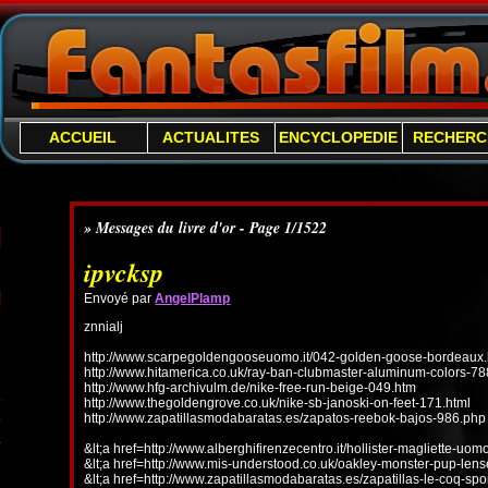
ACCUEIL
ACTUALITES
ENCYCLOPEDIE
RECHERC
» Messages du livre d'or - Page 1/1522
ipvcksp
Envoyé par
AngelPlamp
znnialj
http://www.scarpegoldengooseuomo.it/042-golden-goose-bordeaux.
http://www.hitamerica.co.uk/ray-ban-clubmaster-aluminum-colors-78
http://www.hfg-archivulm.de/nike-free-run-beige-049.htm
http://www.thegoldengrove.co.uk/nike-sb-janoski-on-feet-171.html
http://www.zapatillasmodabaratas.es/zapatos-reebok-bajos-986.php
&lt;a href=http://www.alberghifirenzecentro.it/hollister-magliette-uo
&lt;a href=http://www.mis-understood.co.uk/oakley-monster-pup-len
&lt;a href=http://www.zapatillasmodabaratas.es/zapatillas-le-coq-spo