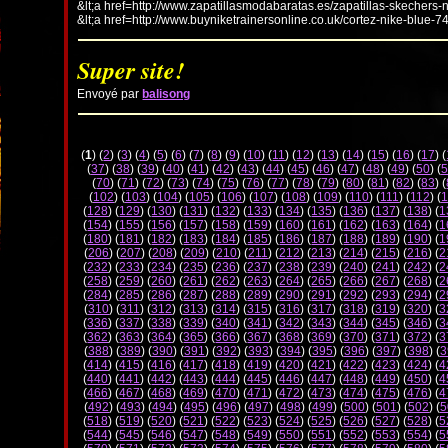
&lt;a href=http://www.zapatillasmodabaratas.es/zapatillas-skechers-
&lt;a href=http://www.buyniketrainersonline.co.uk/cortez-nike-blue-7
Super site!
Envoyé par
balisong
(
1
) (
2
) (
3
) (
4
) (
5
) (
6
) (
7
) (
8
) (
9
) (
10
) (
11
) (
12
) (
13
) (
14
) (
15
) (
16
) (
17
) (
(
37
) (
38
) (
39
) (
40
) (
41
) (
42
) (
43
) (
44
) (
45
) (
46
) (
47
) (
48
) (
49
) (
50
) (
5
(
70
) (
71
) (
72
) (
73
) (
74
) (
75
) (
76
) (
77
) (
78
) (
79
) (
80
) (
81
) (
82
) (
83
) (
(
102
) (
103
) (
104
) (
105
) (
106
) (
107
) (
108
) (
109
) (
110
) (
111
) (
112
) (
1
(
128
) (
129
) (
130
) (
131
) (
132
) (
133
) (
134
) (
135
) (
136
) (
137
) (
138
) (
1
(
154
) (
155
) (
156
) (
157
) (
158
) (
159
) (
160
) (
161
) (
162
) (
163
) (
164
) (
1
(
180
) (
181
) (
182
) (
183
) (
184
) (
185
) (
186
) (
187
) (
188
) (
189
) (
190
) (
1
(
206
) (
207
) (
208
) (
209
) (
210
) (
211
) (
212
) (
213
) (
214
) (
215
) (
216
) (
2
(
232
) (
233
) (
234
) (
235
) (
236
) (
237
) (
238
) (
239
) (
240
) (
241
) (
242
) (
2
(
258
) (
259
) (
260
) (
261
) (
262
) (
263
) (
264
) (
265
) (
266
) (
267
) (
268
) (
2
(
284
) (
285
) (
286
) (
287
) (
288
) (
289
) (
290
) (
291
) (
292
) (
293
) (
294
) (
2
(
310
) (
311
) (
312
) (
313
) (
314
) (
315
) (
316
) (
317
) (
318
) (
319
) (
320
) (
3
(
336
) (
337
) (
338
) (
339
) (
340
) (
341
) (
342
) (
343
) (
344
) (
345
) (
346
) (
3
(
362
) (
363
) (
364
) (
365
) (
366
) (
367
) (
368
) (
369
) (
370
) (
371
) (
372
) (
3
(
388
) (
389
) (
390
) (
391
) (
392
) (
393
) (
394
) (
395
) (
396
) (
397
) (
398
) (
3
(
414
) (
415
) (
416
) (
417
) (
418
) (
419
) (
420
) (
421
) (
422
) (
423
) (
424
) (
4
(
440
) (
441
) (
442
) (
443
) (
444
) (
445
) (
446
) (
447
) (
448
) (
449
) (
450
) (
4
(
466
) (
467
) (
468
) (
469
) (
470
) (
471
) (
472
) (
473
) (
474
) (
475
) (
476
) (
4
(
492
) (
493
) (
494
) (
495
) (
496
) (
497
) (
498
) (
499
) (
500
) (
501
) (
502
) (
5
(
518
) (
519
) (
520
) (
521
) (
522
) (
523
) (
524
) (
525
) (
526
) (
527
) (
528
) (
5
(
544
) (
545
) (
546
) (
547
) (
548
) (
549
) (
550
) (
551
) (
552
) (
553
) (
554
) (
5