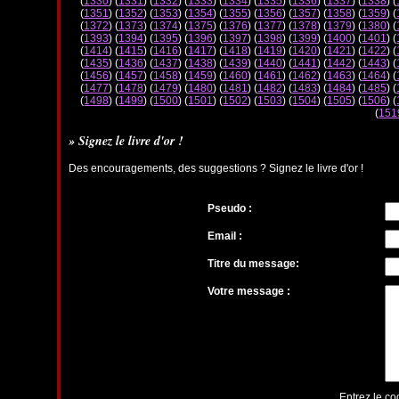
(
1330
) (
1331
) (
1332
) (
1333
) (
1334
) (
1335
) (
1336
) (
1337
) (
1338
) (
(
1351
) (
1352
) (
1353
) (
1354
) (
1355
) (
1356
) (
1357
) (
1358
) (
1359
) (
(
1372
) (
1373
) (
1374
) (
1375
) (
1376
) (
1377
) (
1378
) (
1379
) (
1380
) (
(
1393
) (
1394
) (
1395
) (
1396
) (
1397
) (
1398
) (
1399
) (
1400
) (
1401
) (
(
1414
) (
1415
) (
1416
) (
1417
) (
1418
) (
1419
) (
1420
) (
1421
) (
1422
) (
(
1435
) (
1436
) (
1437
) (
1438
) (
1439
) (
1440
) (
1441
) (
1442
) (
1443
) (
(
1456
) (
1457
) (
1458
) (
1459
) (
1460
) (
1461
) (
1462
) (
1463
) (
1464
) (
(
1477
) (
1478
) (
1479
) (
1480
) (
1481
) (
1482
) (
1483
) (
1484
) (
1485
) (
(
1498
) (
1499
) (
1500
) (
1501
) (
1502
) (
1503
) (
1504
) (
1505
) (
1506
) (
(
151
» Signez le livre d'or !
Des encouragements, des suggestions ? Signez le livre d'or !
Pseudo :
Email :
Titre du message:
Votre message :
Entrez le co