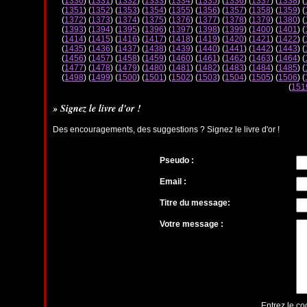
(
1330
) (
1331
) (
1332
) (
1333
) (
1334
) (
1335
) (
1336
) (
1337
) (
1338
) (
(
1351
) (
1352
) (
1353
) (
1354
) (
1355
) (
1356
) (
1357
) (
1358
) (
1359
) (
(
1372
) (
1373
) (
1374
) (
1375
) (
1376
) (
1377
) (
1378
) (
1379
) (
1380
) (
(
1393
) (
1394
) (
1395
) (
1396
) (
1397
) (
1398
) (
1399
) (
1400
) (
1401
) (
(
1414
) (
1415
) (
1416
) (
1417
) (
1418
) (
1419
) (
1420
) (
1421
) (
1422
) (
(
1435
) (
1436
) (
1437
) (
1438
) (
1439
) (
1440
) (
1441
) (
1442
) (
1443
) (
(
1456
) (
1457
) (
1458
) (
1459
) (
1460
) (
1461
) (
1462
) (
1463
) (
1464
) (
(
1477
) (
1478
) (
1479
) (
1480
) (
1481
) (
1482
) (
1483
) (
1484
) (
1485
) (
(
1498
) (
1499
) (
1500
) (
1501
) (
1502
) (
1503
) (
1504
) (
1505
) (
1506
) (
(
151
» Signez le livre d'or !
Des encouragements, des suggestions ? Signez le livre d'or !
Pseudo :
Email :
Titre du message:
Votre message :
Entrez le co