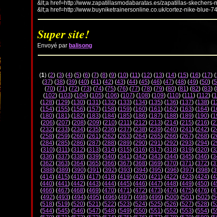
&lt;a href=http://www.zapatillasmodabaratas.es/zapatillas-skechers-
&lt;a href=http://www.buyniketrainersonline.co.uk/cortez-nike-blue-7
Super site!
Envoyé par
balisong
(
1
) (
2
) (
3
) (
4
) (
5
) (
6
) (
7
) (
8
) (
9
) (
10
) (
11
) (
12
) (
13
) (
14
) (
15
) (
16
) (
17
) (
(
37
) (
38
) (
39
) (
40
) (
41
) (
42
) (
43
) (
44
) (
45
) (
46
) (
47
) (
48
) (
49
) (
50
) (
5
(
70
) (
71
) (
72
) (
73
) (
74
) (
75
) (
76
) (
77
) (
78
) (
79
) (
80
) (
81
) (
82
) (
83
) (
(
102
) (
103
) (
104
) (
105
) (
106
) (
107
) (
108
) (
109
) (
110
) (
111
) (
112
) (
1
(
128
) (
129
) (
130
) (
131
) (
132
) (
133
) (
134
) (
135
) (
136
) (
137
) (
138
) (
1
(
154
) (
155
) (
156
) (
157
) (
158
) (
159
) (
160
) (
161
) (
162
) (
163
) (
164
) (
1
(
180
) (
181
) (
182
) (
183
) (
184
) (
185
) (
186
) (
187
) (
188
) (
189
) (
190
) (
1
(
206
) (
207
) (
208
) (
209
) (
210
) (
211
) (
212
) (
213
) (
214
) (
215
) (
216
) (
2
(
232
) (
233
) (
234
) (
235
) (
236
) (
237
) (
238
) (
239
) (
240
) (
241
) (
242
) (
2
(
258
) (
259
) (
260
) (
261
) (
262
) (
263
) (
264
) (
265
) (
266
) (
267
) (
268
) (
2
(
284
) (
285
) (
286
) (
287
) (
288
) (
289
) (
290
) (
291
) (
292
) (
293
) (
294
) (
2
(
310
) (
311
) (
312
) (
313
) (
314
) (
315
) (
316
) (
317
) (
318
) (
319
) (
320
) (
3
(
336
) (
337
) (
338
) (
339
) (
340
) (
341
) (
342
) (
343
) (
344
) (
345
) (
346
) (
3
(
362
) (
363
) (
364
) (
365
) (
366
) (
367
) (
368
) (
369
) (
370
) (
371
) (
372
) (
3
(
388
) (
389
) (
390
) (
391
) (
392
) (
393
) (
394
) (
395
) (
396
) (
397
) (
398
) (
3
(
414
) (
415
) (
416
) (
417
) (
418
) (
419
) (
420
) (
421
) (
422
) (
423
) (
424
) (
4
(
440
) (
441
) (
442
) (
443
) (
444
) (
445
) (
446
) (
447
) (
448
) (
449
) (
450
) (
4
(
466
) (
467
) (
468
) (
469
) (
470
) (
471
) (
472
) (
473
) (
474
) (
475
) (
476
) (
4
(
492
) (
493
) (
494
) (
495
) (
496
) (
497
) (
498
) (
499
) (
500
) (
501
) (
502
) (
5
(
518
) (
519
) (
520
) (
521
) (
522
) (
523
) (
524
) (
525
) (
526
) (
527
) (
528
) (
5
(
544
) (
545
) (
546
) (
547
) (
548
) (
549
) (
550
) (
551
) (
552
) (
553
) (
554
) (
5