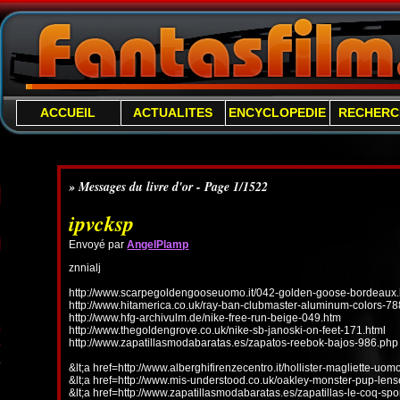
ACCUEIL
ACTUALITES
ENCYCLOPEDIE
RECHERC
» Messages du livre d'or - Page 1/1522
ipvcksp
Envoyé par
AngelPlamp
znnialj
http://www.scarpegoldengooseuomo.it/042-golden-goose-bordeaux.
http://www.hitamerica.co.uk/ray-ban-clubmaster-aluminum-colors-78
http://www.hfg-archivulm.de/nike-free-run-beige-049.htm
http://www.thegoldengrove.co.uk/nike-sb-janoski-on-feet-171.html
http://www.zapatillasmodabaratas.es/zapatos-reebok-bajos-986.php
&lt;a href=http://www.alberghifirenzecentro.it/hollister-magliette-uo
&lt;a href=http://www.mis-understood.co.uk/oakley-monster-pup-len
&lt;a href=http://www.zapatillasmodabaratas.es/zapatillas-le-coq-spo