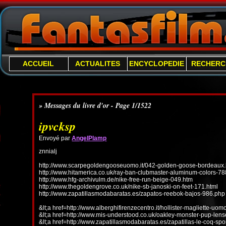
ACCUEIL
ACTUALITES
ENCYCLOPEDIE
RECHERC
» Messages du livre d'or - Page 1/1522
ipvcksp
Envoyé par
AngelPlamp
znnialj
http://www.scarpegoldengooseuomo.it/042-golden-goose-bordeaux.
http://www.hitamerica.co.uk/ray-ban-clubmaster-aluminum-colors-78
http://www.hfg-archivulm.de/nike-free-run-beige-049.htm
http://www.thegoldengrove.co.uk/nike-sb-janoski-on-feet-171.html
http://www.zapatillasmodabaratas.es/zapatos-reebok-bajos-986.php
&lt;a href=http://www.alberghifirenzecentro.it/hollister-magliette-uo
&lt;a href=http://www.mis-understood.co.uk/oakley-monster-pup-len
&lt;a href=http://www.zapatillasmodabaratas.es/zapatillas-le-coq-spo