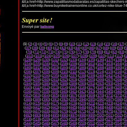
&lt;a href=http://www.zapatillasmodabaratas.es/zapatillas-skechers-
&lt;a href=http://www.buyniketrainersonline.co.uk/cortez-nike-blue-7
Super site!
Envoyé par
balisong
(
1
) (
2
) (
3
) (
4
) (
5
) (
6
) (
7
) (
8
) (
9
) (
10
) (
11
) (
12
) (
13
) (
14
) (
15
) (
16
) (
17
) (
(
37
) (
38
) (
39
) (
40
) (
41
) (
42
) (
43
) (
44
) (
45
) (
46
) (
47
) (
48
) (
49
) (
50
) (
5
(
70
) (
71
) (
72
) (
73
) (
74
) (
75
) (
76
) (
77
) (
78
) (
79
) (
80
) (
81
) (
82
) (
83
) (
(
102
) (
103
) (
104
) (
105
) (
106
) (
107
) (
108
) (
109
) (
110
) (
111
) (
112
) (
1
(
128
) (
129
) (
130
) (
131
) (
132
) (
133
) (
134
) (
135
) (
136
) (
137
) (
138
) (
1
(
154
) (
155
) (
156
) (
157
) (
158
) (
159
) (
160
) (
161
) (
162
) (
163
) (
164
) (
1
(
180
) (
181
) (
182
) (
183
) (
184
) (
185
) (
186
) (
187
) (
188
) (
189
) (
190
) (
1
(
206
) (
207
) (
208
) (
209
) (
210
) (
211
) (
212
) (
213
) (
214
) (
215
) (
216
) (
2
(
232
) (
233
) (
234
) (
235
) (
236
) (
237
) (
238
) (
239
) (
240
) (
241
) (
242
) (
2
(
258
) (
259
) (
260
) (
261
) (
262
) (
263
) (
264
) (
265
) (
266
) (
267
) (
268
) (
2
(
284
) (
285
) (
286
) (
287
) (
288
) (
289
) (
290
) (
291
) (
292
) (
293
) (
294
) (
2
(
310
) (
311
) (
312
) (
313
) (
314
) (
315
) (
316
) (
317
) (
318
) (
319
) (
320
) (
3
(
336
) (
337
) (
338
) (
339
) (
340
) (
341
) (
342
) (
343
) (
344
) (
345
) (
346
) (
3
(
362
) (
363
) (
364
) (
365
) (
366
) (
367
) (
368
) (
369
) (
370
) (
371
) (
372
) (
3
(
388
) (
389
) (
390
) (
391
) (
392
) (
393
) (
394
) (
395
) (
396
) (
397
) (
398
) (
3
(
414
) (
415
) (
416
) (
417
) (
418
) (
419
) (
420
) (
421
) (
422
) (
423
) (
424
) (
4
(
440
) (
441
) (
442
) (
443
) (
444
) (
445
) (
446
) (
447
) (
448
) (
449
) (
450
) (
4
(
466
) (
467
) (
468
) (
469
) (
470
) (
471
) (
472
) (
473
) (
474
) (
475
) (
476
) (
4
(
492
) (
493
) (
494
) (
495
) (
496
) (
497
) (
498
) (
499
) (
500
) (
501
) (
502
) (
5
(
518
) (
519
) (
520
) (
521
) (
522
) (
523
) (
524
) (
525
) (
526
) (
527
) (
528
) (
5
(
544
) (
545
) (
546
) (
547
) (
548
) (
549
) (
550
) (
551
) (
552
) (
553
) (
554
) (
5