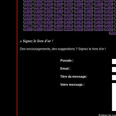
(
1330
) (
1331
) (
1332
) (
1333
) (
1334
) (
1335
) (
1336
) (
1337
) (
1338
) (
(
1351
) (
1352
) (
1353
) (
1354
) (
1355
) (
1356
) (
1357
) (
1358
) (
1359
) (
(
1372
) (
1373
) (
1374
) (
1375
) (
1376
) (
1377
) (
1378
) (
1379
) (
1380
) (
(
1393
) (
1394
) (
1395
) (
1396
) (
1397
) (
1398
) (
1399
) (
1400
) (
1401
) (
(
1414
) (
1415
) (
1416
) (
1417
) (
1418
) (
1419
) (
1420
) (
1421
) (
1422
) (
(
1435
) (
1436
) (
1437
) (
1438
) (
1439
) (
1440
) (
1441
) (
1442
) (
1443
) (
(
1456
) (
1457
) (
1458
) (
1459
) (
1460
) (
1461
) (
1462
) (
1463
) (
1464
) (
(
1477
) (
1478
) (
1479
) (
1480
) (
1481
) (
1482
) (
1483
) (
1484
) (
1485
) (
(
1498
) (
1499
) (
1500
) (
1501
) (
1502
) (
1503
) (
1504
) (
1505
) (
1506
) (
(
151
» Signez le livre d'or !
Des encouragements, des suggestions ? Signez le livre d'or !
Pseudo :
Email :
Titre du message:
Votre message :
Entrez le co