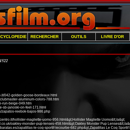
NCYCLOPEDIE
RECHERCHER
OUTILS
LIVRE D'OR
/1522
it/042-golden-goose-bordeaux.html
n-clubmaster-aluminum-colors-788.htm
ee-run-beige-049.htm
e-sb-janoski-on-feet-171.html
s/zapatos-reebok-bajos-986.php
ecentro.it/hollister-magliette-uomo-956.html&gt;Hollister Magliette Uomo&lt;/a&gt;
od.co.uk/oakley-monster-pup-lenses-458.html&gt;Oakley Monster Pup Lenses&lt;/a&g
baratas.es/zapatillas-le-coq-sportif-lecourbe-682.php&gt;Zapatillas Le Coq Sportif