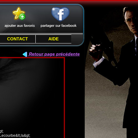
CONTACT
AIDE
Retour page précédente
t;
 Lecourbe&lt;/a&gt;