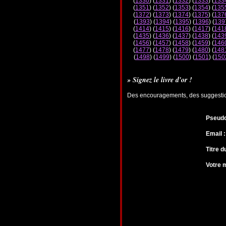
(
1330
) (
1331
) (
1332
) (
1333
) (
133
(
1351
) (
1352
) (
1353
) (
1354
) (
135
(
1372
) (
1373
) (
1374
) (
1375
) (
137
(
1393
) (
1394
) (
1395
) (
1396
) (
139
(
1414
) (
1415
) (
1416
) (
1417
) (
141
(
1435
) (
1436
) (
1437
) (
1438
) (
143
(
1456
) (
1457
) (
1458
) (
1459
) (
146
(
1477
) (
1478
) (
1479
) (
1480
) (
148
(
1498
) (
1499
) (
1500
) (
1501
) (
150
» Signez le livre d'or !
Des encouragements, des suggestions
Pseudo
Email :
Titre 
Votre 