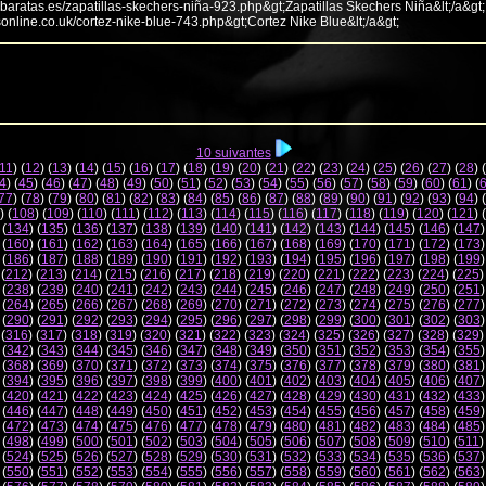
abaratas.es/zapatillas-skechers-niña-923.php&gt;Zapatillas Skechers Niña&lt;/a&gt;
sonline.co.uk/cortez-nike-blue-743.php&gt;Cortez Nike Blue&lt;/a&gt;
10 suivantes
11
) (
12
) (
13
) (
14
) (
15
) (
16
) (
17
) (
18
) (
19
) (
20
) (
21
) (
22
) (
23
) (
24
) (
25
) (
26
) (
27
) (
28
) (
4
) (
45
) (
46
) (
47
) (
48
) (
49
) (
50
) (
51
) (
52
) (
53
) (
54
) (
55
) (
56
) (
57
) (
58
) (
59
) (
60
) (
61
) (
77
) (
78
) (
79
) (
80
) (
81
) (
82
) (
83
) (
84
) (
85
) (
86
) (
87
) (
88
) (
89
) (
90
) (
91
) (
92
) (
93
) (
94
) (
) (
108
) (
109
) (
110
) (
111
) (
112
) (
113
) (
114
) (
115
) (
116
) (
117
) (
118
) (
119
) (
120
) (
121
) (
 (
134
) (
135
) (
136
) (
137
) (
138
) (
139
) (
140
) (
141
) (
142
) (
143
) (
144
) (
145
) (
146
) (
147
)
 (
160
) (
161
) (
162
) (
163
) (
164
) (
165
) (
166
) (
167
) (
168
) (
169
) (
170
) (
171
) (
172
) (
173
)
 (
186
) (
187
) (
188
) (
189
) (
190
) (
191
) (
192
) (
193
) (
194
) (
195
) (
196
) (
197
) (
198
) (
199
)
 (
212
) (
213
) (
214
) (
215
) (
216
) (
217
) (
218
) (
219
) (
220
) (
221
) (
222
) (
223
) (
224
) (
225
)
 (
238
) (
239
) (
240
) (
241
) (
242
) (
243
) (
244
) (
245
) (
246
) (
247
) (
248
) (
249
) (
250
) (
251
)
 (
264
) (
265
) (
266
) (
267
) (
268
) (
269
) (
270
) (
271
) (
272
) (
273
) (
274
) (
275
) (
276
) (
277
)
 (
290
) (
291
) (
292
) (
293
) (
294
) (
295
) (
296
) (
297
) (
298
) (
299
) (
300
) (
301
) (
302
) (
303
)
 (
316
) (
317
) (
318
) (
319
) (
320
) (
321
) (
322
) (
323
) (
324
) (
325
) (
326
) (
327
) (
328
) (
329
)
 (
342
) (
343
) (
344
) (
345
) (
346
) (
347
) (
348
) (
349
) (
350
) (
351
) (
352
) (
353
) (
354
) (
355
)
 (
368
) (
369
) (
370
) (
371
) (
372
) (
373
) (
374
) (
375
) (
376
) (
377
) (
378
) (
379
) (
380
) (
381
)
 (
394
) (
395
) (
396
) (
397
) (
398
) (
399
) (
400
) (
401
) (
402
) (
403
) (
404
) (
405
) (
406
) (
407
)
 (
420
) (
421
) (
422
) (
423
) (
424
) (
425
) (
426
) (
427
) (
428
) (
429
) (
430
) (
431
) (
432
) (
433
)
 (
446
) (
447
) (
448
) (
449
) (
450
) (
451
) (
452
) (
453
) (
454
) (
455
) (
456
) (
457
) (
458
) (
459
)
 (
472
) (
473
) (
474
) (
475
) (
476
) (
477
) (
478
) (
479
) (
480
) (
481
) (
482
) (
483
) (
484
) (
485
)
 (
498
) (
499
) (
500
) (
501
) (
502
) (
503
) (
504
) (
505
) (
506
) (
507
) (
508
) (
509
) (
510
) (
511
)
 (
524
) (
525
) (
526
) (
527
) (
528
) (
529
) (
530
) (
531
) (
532
) (
533
) (
534
) (
535
) (
536
) (
537
)
 (
550
) (
551
) (
552
) (
553
) (
554
) (
555
) (
556
) (
557
) (
558
) (
559
) (
560
) (
561
) (
562
) (
563
)