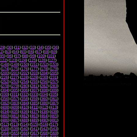
29
) (
30
) (
31
) (
32
) (
33
) (
34
) (
35
) (
36
)
62
) (
63
) (
64
) (
65
) (
66
) (
67
) (
68
) (
69
)
95
) (
96
) (
97
) (
98
) (
99
) (
100
) (
101
)
122
) (
123
) (
124
) (
125
) (
126
) (
127
)
 (
148
) (
149
) (
150
) (
151
) (
152
) (
153
)
 (
174
) (
175
) (
176
) (
177
) (
178
) (
179
)
 (
200
) (
201
) (
202
) (
203
) (
204
) (
205
)
 (
226
) (
227
) (
228
) (
229
) (
230
) (
231
)
 (
252
) (
253
) (
254
) (
255
) (
256
) (
257
)
 (
278
) (
279
) (
280
) (
281
) (
282
) (
283
)
 (
304
) (
305
) (
306
) (
307
) (
308
) (
309
)
 (
330
) (
331
) (
332
) (
333
) (
334
) (
335
)
 (
356
) (
357
) (
358
) (
359
) (
360
) (
361
)
 (
382
) (
383
) (
384
) (
385
) (
386
) (
387
)
 (
408
) (
409
) (
410
) (
411
) (
412
) (
413
)
 (
434
) (
435
) (
436
) (
437
) (
438
) (
439
)
 (
460
) (
461
) (
462
) (
463
) (
464
) (
465
)
 (
486
) (
487
) (
488
) (
489
) (
490
) (
491
)
 (
512
) (
513
) (
514
) (
515
) (
516
) (
517
)
 (
538
) (
539
) (
540
) (
541
) (
542
) (
543
)
 (
564
) (
565
) (
566
) (
567
) (
568
) (
569
)