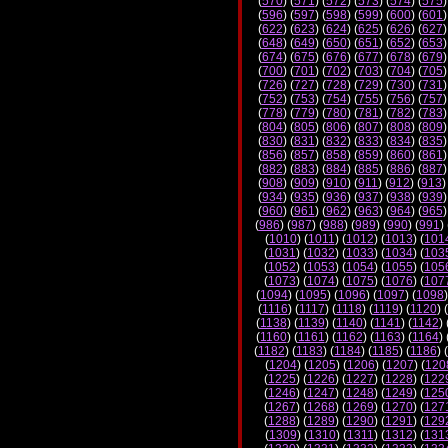
(
570
) (
571
) (
572
) (
573
) (
574
) (
575
)
(
596
) (
597
) (
598
) (
599
) (
600
) (
601
)
(
622
) (
623
) (
624
) (
625
) (
626
) (
627
)
(
648
) (
649
) (
650
) (
651
) (
652
) (
653
)
(
674
) (
675
) (
676
) (
677
) (
678
) (
679
)
(
700
) (
701
) (
702
) (
703
) (
704
) (
705
)
(
726
) (
727
) (
728
) (
729
) (
730
) (
731
)
(
752
) (
753
) (
754
) (
755
) (
756
) (
757
)
(
778
) (
779
) (
780
) (
781
) (
782
) (
783
)
(
804
) (
805
) (
806
) (
807
) (
808
) (
809
)
(
830
) (
831
) (
832
) (
833
) (
834
) (
835
)
(
856
) (
857
) (
858
) (
859
) (
860
) (
861
)
(
882
) (
883
) (
884
) (
885
) (
886
) (
887
)
(
908
) (
909
) (
910
) (
911
) (
912
) (
913
)
(
934
) (
935
) (
936
) (
937
) (
938
) (
939
)
(
960
) (
961
) (
962
) (
963
) (
964
) (
965
)
(
986
) (
987
) (
988
) (
989
) (
990
) (
991
) 
(
1010
) (
1011
) (
1012
) (
1013
) (
101
(
1031
) (
1032
) (
1033
) (
1034
) (
103
(
1052
) (
1053
) (
1054
) (
1055
) (
105
(
1073
) (
1074
) (
1075
) (
1076
) (
107
(
1094
) (
1095
) (
1096
) (
1097
) (
1098
)
(
1116
) (
1117
) (
1118
) (
1119
) (
1120
) (
(
1138
) (
1139
) (
1140
) (
1141
) (
1142
) 
(
1160
) (
1161
) (
1162
) (
1163
) (
1164
) 
(
1182
) (
1183
) (
1184
) (
1185
) (
1186
) (
(
1204
) (
1205
) (
1206
) (
1207
) (
120
(
1225
) (
1226
) (
1227
) (
1228
) (
122
(
1246
) (
1247
) (
1248
) (
1249
) (
125
(
1267
) (
1268
) (
1269
) (
1270
) (
127
(
1288
) (
1289
) (
1290
) (
1291
) (
129
(
1309
) (
1310
) (
1311
) (
1312
) (
131