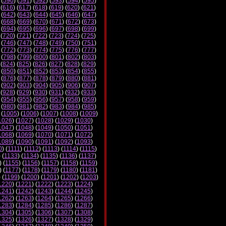
 (
590
) (
591
) (
592
) (
593
) (
594
) (
595
)
 (
616
) (
617
) (
618
) (
619
) (
620
) (
621
)
 (
642
) (
643
) (
644
) (
645
) (
646
) (
647
)
 (
668
) (
669
) (
670
) (
671
) (
672
) (
673
)
 (
694
) (
695
) (
696
) (
697
) (
698
) (
699
)
 (
720
) (
721
) (
722
) (
723
) (
724
) (
725
)
 (
746
) (
747
) (
748
) (
749
) (
750
) (
751
)
 (
772
) (
773
) (
774
) (
775
) (
776
) (
777
)
 (
798
) (
799
) (
800
) (
801
) (
802
) (
803
)
 (
824
) (
825
) (
826
) (
827
) (
828
) (
829
)
 (
850
) (
851
) (
852
) (
853
) (
854
) (
855
)
 (
876
) (
877
) (
878
) (
879
) (
880
) (
881
)
 (
902
) (
903
) (
904
) (
905
) (
906
) (
907
)
 (
928
) (
929
) (
930
) (
931
) (
932
) (
933
)
 (
954
) (
955
) (
956
) (
957
) (
958
) (
959
)
 (
980
) (
981
) (
982
) (
983
) (
984
) (
985
)
 (
1005
) (
1006
) (
1007
) (
1008
) (
1009
)
1026
) (
1027
) (
1028
) (
1029
) (
1030
)
1047
) (
1048
) (
1049
) (
1050
) (
1051
)
1068
) (
1069
) (
1070
) (
1071
) (
1072
)
1089
) (
1090
) (
1091
) (
1092
) (
1093
)
0
) (
1111
) (
1112
) (
1113
) (
1114
) (
1115
)
) (
1133
) (
1134
) (
1135
) (
1136
) (
1137
)
) (
1155
) (
1156
) (
1157
) (
1158
) (
1159
)
) (
1177
) (
1178
) (
1179
) (
1180
) (
1181
)
) (
1199
) (
1200
) (
1201
) (
1202
) (
1203
)
1220
) (
1221
) (
1222
) (
1223
) (
1224
)
1241
) (
1242
) (
1243
) (
1244
) (
1245
)
1262
) (
1263
) (
1264
) (
1265
) (
1266
)
1283
) (
1284
) (
1285
) (
1286
) (
1287
)
1304
) (
1305
) (
1306
) (
1307
) (
1308
)
1325
) (
1326
) (
1327
) (
1328
) (
1329
)