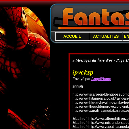
ACCUEIL
ACTUALITES
E
» Messages du livre d'or - Page 1
ipvcksp
Envoyé par
AngelPlamp
znnialj
http://www.scarpegoldengooseuomo.
http://www.hitamerica.co.uk/ray-ba
http://www.hfg-archivulm.de/nike-fr
http://www.thegoldengrove.co.uk/nik
http://www.zapatillasmodabaratas.e
&lt;a href=http://www.alberghifirenz
&lt;a href=http://www.mis-understo
&lt;a href=http://www.zapatillasmoda