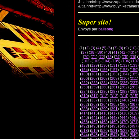
&lt;a href=http://www.zapatillasmod
&lt;a href=http://www.buyniketrainer
Super site!
Envoyé par
balisong
(
1
) (
2
) (
3
) (
4
) (
5
) (
6
) (
7
) (
8
) (
9
) (
10
) (
(
37
) (
38
) (
39
) (
40
) (
41
) (
42
) (
43
) (
4
(
70
) (
71
) (
72
) (
73
) (
74
) (
75
) (
76
) (
(
102
) (
103
) (
104
) (
105
) (
106
) (
107
(
128
) (
129
) (
130
) (
131
) (
132
) (
133
)
(
154
) (
155
) (
156
) (
157
) (
158
) (
159
)
(
180
) (
181
) (
182
) (
183
) (
184
) (
185
)
(
206
) (
207
) (
208
) (
209
) (
210
) (
211
)
(
232
) (
233
) (
234
) (
235
) (
236
) (
237
)
(
258
) (
259
) (
260
) (
261
) (
262
) (
263
)
(
284
) (
285
) (
286
) (
287
) (
288
) (
289
)
(
310
) (
311
) (
312
) (
313
) (
314
) (
315
)
(
336
) (
337
) (
338
) (
339
) (
340
) (
341
)
(
362
) (
363
) (
364
) (
365
) (
366
) (
367
)
(
388
) (
389
) (
390
) (
391
) (
392
) (
393
)
(
414
) (
415
) (
416
) (
417
) (
418
) (
419
)
(
440
) (
441
) (
442
) (
443
) (
444
) (
445
)
(
466
) (
467
) (
468
) (
469
) (
470
) (
471
)
(
492
) (
493
) (
494
) (
495
) (
496
) (
497
)
(
518
) (
519
) (
520
) (
521
) (
522
) (
523
)
(
544
) (
545
) (
546
) (
547
) (
548
) (
549
)