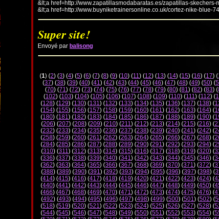
&lt;a href=http://www.zapatillasmodabaratas.es/zapatillas-skechers-
&lt;a href=http://www.buyniketrainersonline.co.uk/cortez-nike-blue-7
Super site!
Envoyé par
balisong
(
1
) (
2
) (
3
) (
4
) (
5
) (
6
) (
7
) (
8
) (
9
) (
10
) (
11
) (
12
) (
13
) (
14
) (
15
) (
16
) (
17
) (
(
37
) (
38
) (
39
) (
40
) (
41
) (
42
) (
43
) (
44
) (
45
) (
46
) (
47
) (
48
) (
49
) (
50
) (
5
(
70
) (
71
) (
72
) (
73
) (
74
) (
75
) (
76
) (
77
) (
78
) (
79
) (
80
) (
81
) (
82
) (
83
) (
(
102
) (
103
) (
104
) (
105
) (
106
) (
107
) (
108
) (
109
) (
110
) (
111
) (
112
) (
1
(
128
) (
129
) (
130
) (
131
) (
132
) (
133
) (
134
) (
135
) (
136
) (
137
) (
138
) (
1
(
154
) (
155
) (
156
) (
157
) (
158
) (
159
) (
160
) (
161
) (
162
) (
163
) (
164
) (
1
(
180
) (
181
) (
182
) (
183
) (
184
) (
185
) (
186
) (
187
) (
188
) (
189
) (
190
) (
1
(
206
) (
207
) (
208
) (
209
) (
210
) (
211
) (
212
) (
213
) (
214
) (
215
) (
216
) (
2
(
232
) (
233
) (
234
) (
235
) (
236
) (
237
) (
238
) (
239
) (
240
) (
241
) (
242
) (
2
(
258
) (
259
) (
260
) (
261
) (
262
) (
263
) (
264
) (
265
) (
266
) (
267
) (
268
) (
2
(
284
) (
285
) (
286
) (
287
) (
288
) (
289
) (
290
) (
291
) (
292
) (
293
) (
294
) (
2
(
310
) (
311
) (
312
) (
313
) (
314
) (
315
) (
316
) (
317
) (
318
) (
319
) (
320
) (
3
(
336
) (
337
) (
338
) (
339
) (
340
) (
341
) (
342
) (
343
) (
344
) (
345
) (
346
) (
3
(
362
) (
363
) (
364
) (
365
) (
366
) (
367
) (
368
) (
369
) (
370
) (
371
) (
372
) (
3
(
388
) (
389
) (
390
) (
391
) (
392
) (
393
) (
394
) (
395
) (
396
) (
397
) (
398
) (
3
(
414
) (
415
) (
416
) (
417
) (
418
) (
419
) (
420
) (
421
) (
422
) (
423
) (
424
) (
4
(
440
) (
441
) (
442
) (
443
) (
444
) (
445
) (
446
) (
447
) (
448
) (
449
) (
450
) (
4
(
466
) (
467
) (
468
) (
469
) (
470
) (
471
) (
472
) (
473
) (
474
) (
475
) (
476
) (
4
(
492
) (
493
) (
494
) (
495
) (
496
) (
497
) (
498
) (
499
) (
500
) (
501
) (
502
) (
5
(
518
) (
519
) (
520
) (
521
) (
522
) (
523
) (
524
) (
525
) (
526
) (
527
) (
528
) (
5
(
544
) (
545
) (
546
) (
547
) (
548
) (
549
) (
550
) (
551
) (
552
) (
553
) (
554
) (
5