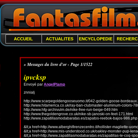
ACCUEIL
ACTUALITES
ENCYCLOPEDIE
RECHERC
» Messages du livre d'or - Page 1/1522
ipvcksp
Envoyé par
AngelPlamp
znnialj
http://www.scarpegoldengooseuomo.it/042-golden-goose-bordeaux.
http://www.hitamerica.co.uk/ray-ban-clubmaster-aluminum-colors-78
http://www.hfg-archivulm.de/nike-free-run-beige-049.htm
http://www.thegoldengrove.co.uk/nike-sb-janoski-on-feet-171.html
http://www.zapatillasmodabaratas.es/zapatos-reebok-bajos-986.php
&lt;a href=http://www.alberghifirenzecentro.it/hollister-magliette-uo
&lt;a href=http://www.mis-understood.co.uk/oakley-monster-pup-len
&lt;a href=http://www.zapatillasmodabaratas.es/zapatillas-le-coq-spo