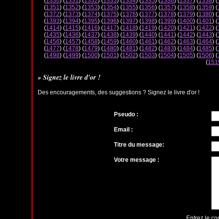
(
1330
) (
1331
) (
1332
) (
1333
) (
1334
) (
1335
) (
1336
) (
1337
) (
1338
) (
(
1351
) (
1352
) (
1353
) (
1354
) (
1355
) (
1356
) (
1357
) (
1358
) (
1359
) (
(
1372
) (
1373
) (
1374
) (
1375
) (
1376
) (
1377
) (
1378
) (
1379
) (
1380
) (
(
1393
) (
1394
) (
1395
) (
1396
) (
1397
) (
1398
) (
1399
) (
1400
) (
1401
) (
(
1414
) (
1415
) (
1416
) (
1417
) (
1418
) (
1419
) (
1420
) (
1421
) (
1422
) (
(
1435
) (
1436
) (
1437
) (
1438
) (
1439
) (
1440
) (
1441
) (
1442
) (
1443
) (
(
1456
) (
1457
) (
1458
) (
1459
) (
1460
) (
1461
) (
1462
) (
1463
) (
1464
) (
(
1477
) (
1478
) (
1479
) (
1480
) (
1481
) (
1482
) (
1483
) (
1484
) (
1485
) (
(
1498
) (
1499
) (
1500
) (
1501
) (
1502
) (
1503
) (
1504
) (
1505
) (
1506
) (
(
151
» Signez le livre d'or !
Des encouragements, des suggestions ? Signez le livre d'or !
Pseudo :
Email :
Titre du message:
Votre message :
Entrez le co