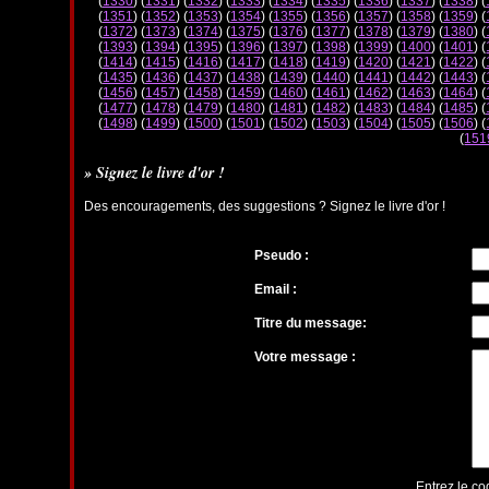
(
1330
) (
1331
) (
1332
) (
1333
) (
1334
) (
1335
) (
1336
) (
1337
) (
1338
) (
(
1351
) (
1352
) (
1353
) (
1354
) (
1355
) (
1356
) (
1357
) (
1358
) (
1359
) (
(
1372
) (
1373
) (
1374
) (
1375
) (
1376
) (
1377
) (
1378
) (
1379
) (
1380
) (
(
1393
) (
1394
) (
1395
) (
1396
) (
1397
) (
1398
) (
1399
) (
1400
) (
1401
) (
(
1414
) (
1415
) (
1416
) (
1417
) (
1418
) (
1419
) (
1420
) (
1421
) (
1422
) (
(
1435
) (
1436
) (
1437
) (
1438
) (
1439
) (
1440
) (
1441
) (
1442
) (
1443
) (
(
1456
) (
1457
) (
1458
) (
1459
) (
1460
) (
1461
) (
1462
) (
1463
) (
1464
) (
(
1477
) (
1478
) (
1479
) (
1480
) (
1481
) (
1482
) (
1483
) (
1484
) (
1485
) (
(
1498
) (
1499
) (
1500
) (
1501
) (
1502
) (
1503
) (
1504
) (
1505
) (
1506
) (
(
151
» Signez le livre d'or !
Des encouragements, des suggestions ? Signez le livre d'or !
Pseudo :
Email :
Titre du message:
Votre message :
Entrez le co