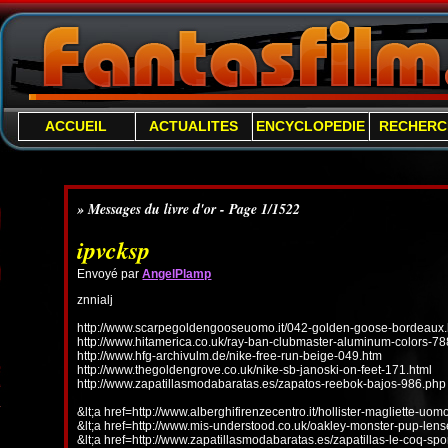
ACCUEIL
ACTUALITES
ENCYCLOPEDIE
RECHERC
» Messages du livre d'or - Page 1/1522
ipvcksp
Envoyé par
AngelPlamp
znnialj
http://www.scarpegoldengooseuomo.it/042-golden-goose-bordeaux.
http://www.hitamerica.co.uk/ray-ban-clubmaster-aluminum-colors-78
http://www.hfg-archivulm.de/nike-free-run-beige-049.htm
http://www.thegoldengrove.co.uk/nike-sb-janoski-on-feet-171.html
http://www.zapatillasmodabaratas.es/zapatos-reebok-bajos-986.php
&lt;a href=http://www.alberghifirenzecentro.it/hollister-magliette-uo
&lt;a href=http://www.mis-understood.co.uk/oakley-monster-pup-len
&lt;a href=http://www.zapatillasmodabaratas.es/zapatillas-le-coq-spo