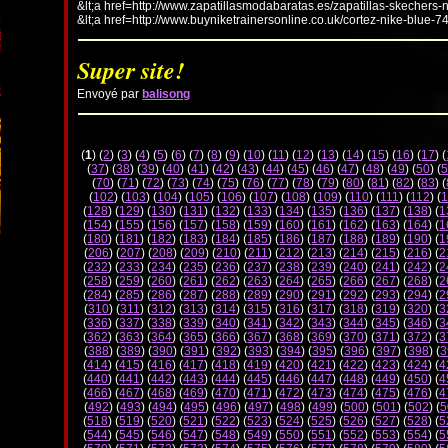
&lt;a href=http://www.zapatillasmodabaratas.es/zapatillas-skechers-
&lt;a href=http://www.buyniketrainersonline.co.uk/cortez-nike-blue-7
Super site!
Envoyé par
balisong
(
1
) (
2
) (
3
) (
4
) (
5
) (
6
) (
7
) (
8
) (
9
) (
10
) (
11
) (
12
) (
13
) (
14
) (
15
) (
16
) (
17
) (
(
37
) (
38
) (
39
) (
40
) (
41
) (
42
) (
43
) (
44
) (
45
) (
46
) (
47
) (
48
) (
49
) (
50
) (
5
(
70
) (
71
) (
72
) (
73
) (
74
) (
75
) (
76
) (
77
) (
78
) (
79
) (
80
) (
81
) (
82
) (
83
) (
(
102
) (
103
) (
104
) (
105
) (
106
) (
107
) (
108
) (
109
) (
110
) (
111
) (
112
) (
1
(
128
) (
129
) (
130
) (
131
) (
132
) (
133
) (
134
) (
135
) (
136
) (
137
) (
138
) (
1
(
154
) (
155
) (
156
) (
157
) (
158
) (
159
) (
160
) (
161
) (
162
) (
163
) (
164
) (
1
(
180
) (
181
) (
182
) (
183
) (
184
) (
185
) (
186
) (
187
) (
188
) (
189
) (
190
) (
1
(
206
) (
207
) (
208
) (
209
) (
210
) (
211
) (
212
) (
213
) (
214
) (
215
) (
216
) (
2
(
232
) (
233
) (
234
) (
235
) (
236
) (
237
) (
238
) (
239
) (
240
) (
241
) (
242
) (
2
(
258
) (
259
) (
260
) (
261
) (
262
) (
263
) (
264
) (
265
) (
266
) (
267
) (
268
) (
2
(
284
) (
285
) (
286
) (
287
) (
288
) (
289
) (
290
) (
291
) (
292
) (
293
) (
294
) (
2
(
310
) (
311
) (
312
) (
313
) (
314
) (
315
) (
316
) (
317
) (
318
) (
319
) (
320
) (
3
(
336
) (
337
) (
338
) (
339
) (
340
) (
341
) (
342
) (
343
) (
344
) (
345
) (
346
) (
3
(
362
) (
363
) (
364
) (
365
) (
366
) (
367
) (
368
) (
369
) (
370
) (
371
) (
372
) (
3
(
388
) (
389
) (
390
) (
391
) (
392
) (
393
) (
394
) (
395
) (
396
) (
397
) (
398
) (
3
(
414
) (
415
) (
416
) (
417
) (
418
) (
419
) (
420
) (
421
) (
422
) (
423
) (
424
) (
4
(
440
) (
441
) (
442
) (
443
) (
444
) (
445
) (
446
) (
447
) (
448
) (
449
) (
450
) (
4
(
466
) (
467
) (
468
) (
469
) (
470
) (
471
) (
472
) (
473
) (
474
) (
475
) (
476
) (
4
(
492
) (
493
) (
494
) (
495
) (
496
) (
497
) (
498
) (
499
) (
500
) (
501
) (
502
) (
5
(
518
) (
519
) (
520
) (
521
) (
522
) (
523
) (
524
) (
525
) (
526
) (
527
) (
528
) (
5
(
544
) (
545
) (
546
) (
547
) (
548
) (
549
) (
550
) (
551
) (
552
) (
553
) (
554
) (
5