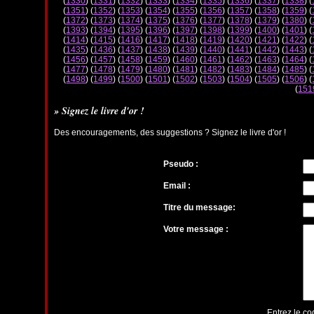
(
1330
) (
1331
) (
1332
) (
1333
) (
1334
) (
1335
) (
1336
) (
1337
) (
1338
) (
(
1351
) (
1352
) (
1353
) (
1354
) (
1355
) (
1356
) (
1357
) (
1358
) (
1359
) (
(
1372
) (
1373
) (
1374
) (
1375
) (
1376
) (
1377
) (
1378
) (
1379
) (
1380
) (
(
1393
) (
1394
) (
1395
) (
1396
) (
1397
) (
1398
) (
1399
) (
1400
) (
1401
) (
(
1414
) (
1415
) (
1416
) (
1417
) (
1418
) (
1419
) (
1420
) (
1421
) (
1422
) (
(
1435
) (
1436
) (
1437
) (
1438
) (
1439
) (
1440
) (
1441
) (
1442
) (
1443
) (
(
1456
) (
1457
) (
1458
) (
1459
) (
1460
) (
1461
) (
1462
) (
1463
) (
1464
) (
(
1477
) (
1478
) (
1479
) (
1480
) (
1481
) (
1482
) (
1483
) (
1484
) (
1485
) (
(
1498
) (
1499
) (
1500
) (
1501
) (
1502
) (
1503
) (
1504
) (
1505
) (
1506
) (
(
151
» Signez le livre d'or !
Des encouragements, des suggestions ? Signez le livre d'or !
Pseudo :
Email :
Titre du message:
Votre message :
Entrez le co