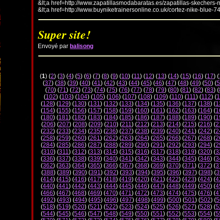
&lt;a href=http://www.zapatillasmodabaratas.es/zapatillas-skechers-
&lt;a href=http://www.buyniketrainersonline.co.uk/cortez-nike-blue-7
Super site!
Envoyé par
balisong
(
1
) (
2
) (
3
) (
4
) (
5
) (
6
) (
7
) (
8
) (
9
) (
10
) (
11
) (
12
) (
13
) (
14
) (
15
) (
16
) (
17
) (
(
37
) (
38
) (
39
) (
40
) (
41
) (
42
) (
43
) (
44
) (
45
) (
46
) (
47
) (
48
) (
49
) (
50
) (
5
(
70
) (
71
) (
72
) (
73
) (
74
) (
75
) (
76
) (
77
) (
78
) (
79
) (
80
) (
81
) (
82
) (
83
) (
(
102
) (
103
) (
104
) (
105
) (
106
) (
107
) (
108
) (
109
) (
110
) (
111
) (
112
) (
1
(
128
) (
129
) (
130
) (
131
) (
132
) (
133
) (
134
) (
135
) (
136
) (
137
) (
138
) (
1
(
154
) (
155
) (
156
) (
157
) (
158
) (
159
) (
160
) (
161
) (
162
) (
163
) (
164
) (
1
(
180
) (
181
) (
182
) (
183
) (
184
) (
185
) (
186
) (
187
) (
188
) (
189
) (
190
) (
1
(
206
) (
207
) (
208
) (
209
) (
210
) (
211
) (
212
) (
213
) (
214
) (
215
) (
216
) (
2
(
232
) (
233
) (
234
) (
235
) (
236
) (
237
) (
238
) (
239
) (
240
) (
241
) (
242
) (
2
(
258
) (
259
) (
260
) (
261
) (
262
) (
263
) (
264
) (
265
) (
266
) (
267
) (
268
) (
2
(
284
) (
285
) (
286
) (
287
) (
288
) (
289
) (
290
) (
291
) (
292
) (
293
) (
294
) (
2
(
310
) (
311
) (
312
) (
313
) (
314
) (
315
) (
316
) (
317
) (
318
) (
319
) (
320
) (
3
(
336
) (
337
) (
338
) (
339
) (
340
) (
341
) (
342
) (
343
) (
344
) (
345
) (
346
) (
3
(
362
) (
363
) (
364
) (
365
) (
366
) (
367
) (
368
) (
369
) (
370
) (
371
) (
372
) (
3
(
388
) (
389
) (
390
) (
391
) (
392
) (
393
) (
394
) (
395
) (
396
) (
397
) (
398
) (
3
(
414
) (
415
) (
416
) (
417
) (
418
) (
419
) (
420
) (
421
) (
422
) (
423
) (
424
) (
4
(
440
) (
441
) (
442
) (
443
) (
444
) (
445
) (
446
) (
447
) (
448
) (
449
) (
450
) (
4
(
466
) (
467
) (
468
) (
469
) (
470
) (
471
) (
472
) (
473
) (
474
) (
475
) (
476
) (
4
(
492
) (
493
) (
494
) (
495
) (
496
) (
497
) (
498
) (
499
) (
500
) (
501
) (
502
) (
5
(
518
) (
519
) (
520
) (
521
) (
522
) (
523
) (
524
) (
525
) (
526
) (
527
) (
528
) (
5
(
544
) (
545
) (
546
) (
547
) (
548
) (
549
) (
550
) (
551
) (
552
) (
553
) (
554
) (
5