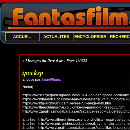
ACCUEIL
ACTUALITES
ENCYCLOPEDIE
RECHERC
» Messages du livre d'or - Page 1/1522
ipvcksp
Envoyé par
AngelPlamp
znnialj
http://www.scarpegoldengooseuomo.it/042-golden-goose-bordeaux.
http://www.hitamerica.co.uk/ray-ban-clubmaster-aluminum-colors-78
http://www.hfg-archivulm.de/nike-free-run-beige-049.htm
http://www.thegoldengrove.co.uk/nike-sb-janoski-on-feet-171.html
http://www.zapatillasmodabaratas.es/zapatos-reebok-bajos-986.php
&lt;a href=http://www.alberghifirenzecentro.it/hollister-magliette-uo
&lt;a href=http://www.mis-understood.co.uk/oakley-monster-pup-len
&lt;a href=http://www.zapatillasmodabaratas.es/zapatillas-le-coq-spo