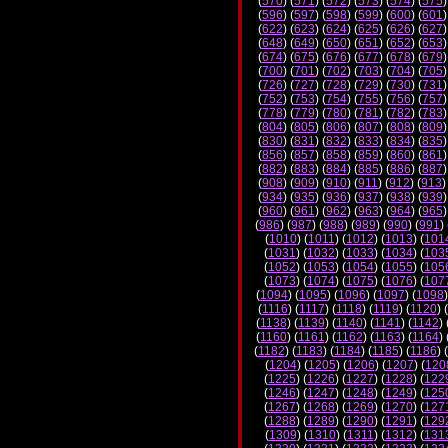
(
570
) (
571
) (
572
) (
573
) (
574
) (
575
)
(
596
) (
597
) (
598
) (
599
) (
600
) (
601
)
(
622
) (
623
) (
624
) (
625
) (
626
) (
627
)
(
648
) (
649
) (
650
) (
651
) (
652
) (
653
)
(
674
) (
675
) (
676
) (
677
) (
678
) (
679
)
(
700
) (
701
) (
702
) (
703
) (
704
) (
705
)
(
726
) (
727
) (
728
) (
729
) (
730
) (
731
)
(
752
) (
753
) (
754
) (
755
) (
756
) (
757
)
(
778
) (
779
) (
780
) (
781
) (
782
) (
783
)
(
804
) (
805
) (
806
) (
807
) (
808
) (
809
)
(
830
) (
831
) (
832
) (
833
) (
834
) (
835
)
(
856
) (
857
) (
858
) (
859
) (
860
) (
861
)
(
882
) (
883
) (
884
) (
885
) (
886
) (
887
)
(
908
) (
909
) (
910
) (
911
) (
912
) (
913
)
(
934
) (
935
) (
936
) (
937
) (
938
) (
939
)
(
960
) (
961
) (
962
) (
963
) (
964
) (
965
)
(
986
) (
987
) (
988
) (
989
) (
990
) (
991
) 
(
1010
) (
1011
) (
1012
) (
1013
) (
101
(
1031
) (
1032
) (
1033
) (
1034
) (
103
(
1052
) (
1053
) (
1054
) (
1055
) (
105
(
1073
) (
1074
) (
1075
) (
1076
) (
107
(
1094
) (
1095
) (
1096
) (
1097
) (
1098
)
(
1116
) (
1117
) (
1118
) (
1119
) (
1120
) (
(
1138
) (
1139
) (
1140
) (
1141
) (
1142
) 
(
1160
) (
1161
) (
1162
) (
1163
) (
1164
) 
(
1182
) (
1183
) (
1184
) (
1185
) (
1186
) (
(
1204
) (
1205
) (
1206
) (
1207
) (
120
(
1225
) (
1226
) (
1227
) (
1228
) (
122
(
1246
) (
1247
) (
1248
) (
1249
) (
125
(
1267
) (
1268
) (
1269
) (
1270
) (
127
(
1288
) (
1289
) (
1290
) (
1291
) (
129
(
1309
) (
1310
) (
1311
) (
1312
) (
131