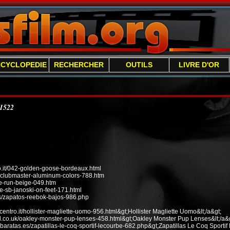
NCYCLOPEDIE
RECHERCHER
OUTILS
LIVRE D'OR
/1522
it/042-golden-goose-bordeaux.html
n-clubmaster-aluminum-colors-788.htm
ee-run-beige-049.htm
e-sb-janoski-on-feet-171.html
s/zapatos-reebok-bajos-986.php
ecentro.it/hollister-magliette-uomo-956.html&gt;Hollister Magliette Uomo&lt;/a&gt;
od.co.uk/oakley-monster-pup-lenses-458.html&gt;Oakley Monster Pup Lenses&lt;/a&g
baratas.es/zapatillas-le-coq-sportif-lecourbe-682.php&gt;Zapatillas Le Coq Sportif