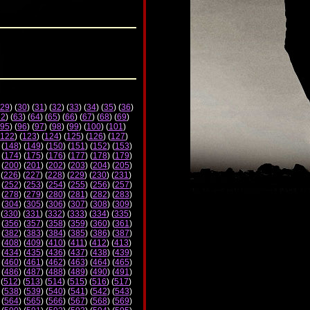
29
) (
30
) (
31
) (
32
) (
33
) (
34
) (
35
) (
36
)
62
) (
63
) (
64
) (
65
) (
66
) (
67
) (
68
) (
69
)
95
) (
96
) (
97
) (
98
) (
99
) (
100
) (
101
)
122
) (
123
) (
124
) (
125
) (
126
) (
127
)
 (
148
) (
149
) (
150
) (
151
) (
152
) (
153
)
 (
174
) (
175
) (
176
) (
177
) (
178
) (
179
)
 (
200
) (
201
) (
202
) (
203
) (
204
) (
205
)
 (
226
) (
227
) (
228
) (
229
) (
230
) (
231
)
 (
252
) (
253
) (
254
) (
255
) (
256
) (
257
)
 (
278
) (
279
) (
280
) (
281
) (
282
) (
283
)
 (
304
) (
305
) (
306
) (
307
) (
308
) (
309
)
 (
330
) (
331
) (
332
) (
333
) (
334
) (
335
)
 (
356
) (
357
) (
358
) (
359
) (
360
) (
361
)
 (
382
) (
383
) (
384
) (
385
) (
386
) (
387
)
 (
408
) (
409
) (
410
) (
411
) (
412
) (
413
)
 (
434
) (
435
) (
436
) (
437
) (
438
) (
439
)
 (
460
) (
461
) (
462
) (
463
) (
464
) (
465
)
 (
486
) (
487
) (
488
) (
489
) (
490
) (
491
)
 (
512
) (
513
) (
514
) (
515
) (
516
) (
517
)
 (
538
) (
539
) (
540
) (
541
) (
542
) (
543
)
 (
564
) (
565
) (
566
) (
567
) (
568
) (
569
)