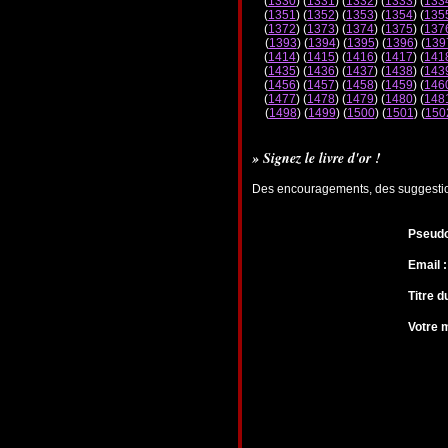
(
1330
) (
1331
) (
1332
) (
1333
) (
133
(
1351
) (
1352
) (
1353
) (
1354
) (
135
(
1372
) (
1373
) (
1374
) (
1375
) (
137
(
1393
) (
1394
) (
1395
) (
1396
) (
139
(
1414
) (
1415
) (
1416
) (
1417
) (
141
(
1435
) (
1436
) (
1437
) (
1438
) (
143
(
1456
) (
1457
) (
1458
) (
1459
) (
146
(
1477
) (
1478
) (
1479
) (
1480
) (
148
(
1498
) (
1499
) (
1500
) (
1501
) (
150
» Signez le livre d'or !
Des encouragements, des suggestions
Pseudo
Email :
Titre 
Votre 