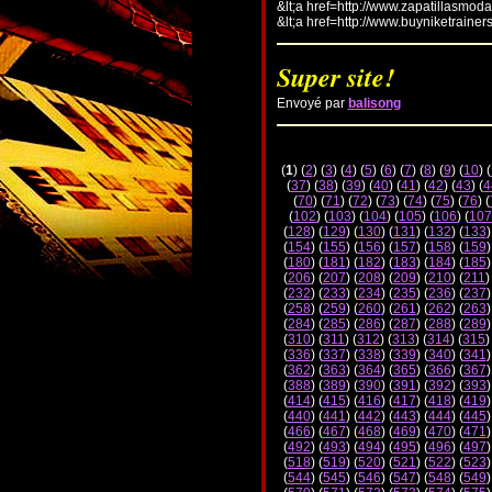
&lt;a href=http://www.zapatillasmod
&lt;a href=http://www.buyniketrainer
Super site!
Envoyé par
balisong
(
1
) (
2
) (
3
) (
4
) (
5
) (
6
) (
7
) (
8
) (
9
) (
10
) (
(
37
) (
38
) (
39
) (
40
) (
41
) (
42
) (
43
) (
4
(
70
) (
71
) (
72
) (
73
) (
74
) (
75
) (
76
) (
(
102
) (
103
) (
104
) (
105
) (
106
) (
107
(
128
) (
129
) (
130
) (
131
) (
132
) (
133
)
(
154
) (
155
) (
156
) (
157
) (
158
) (
159
)
(
180
) (
181
) (
182
) (
183
) (
184
) (
185
)
(
206
) (
207
) (
208
) (
209
) (
210
) (
211
)
(
232
) (
233
) (
234
) (
235
) (
236
) (
237
)
(
258
) (
259
) (
260
) (
261
) (
262
) (
263
)
(
284
) (
285
) (
286
) (
287
) (
288
) (
289
)
(
310
) (
311
) (
312
) (
313
) (
314
) (
315
)
(
336
) (
337
) (
338
) (
339
) (
340
) (
341
)
(
362
) (
363
) (
364
) (
365
) (
366
) (
367
)
(
388
) (
389
) (
390
) (
391
) (
392
) (
393
)
(
414
) (
415
) (
416
) (
417
) (
418
) (
419
)
(
440
) (
441
) (
442
) (
443
) (
444
) (
445
)
(
466
) (
467
) (
468
) (
469
) (
470
) (
471
)
(
492
) (
493
) (
494
) (
495
) (
496
) (
497
)
(
518
) (
519
) (
520
) (
521
) (
522
) (
523
)
(
544
) (
545
) (
546
) (
547
) (
548
) (
549
)