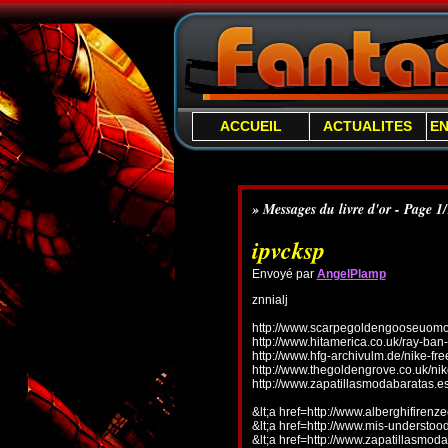
ACCUEIL
ACTUALITES
E
» Messages du livre d'or - Page 1
ipvcksp
Envoyé par
AngelPlamp
znnialj
http://www.scarpegoldengooseuomo.
http://www.hitamerica.co.uk/ray-ba
http://www.hfg-archivulm.de/nike-fr
http://www.thegoldengrove.co.uk/nik
http://www.zapatillasmodabaratas.e
&lt;a href=http://www.alberghifirenz
&lt;a href=http://www.mis-understo
&lt;a href=http://www.zapatillasmoda