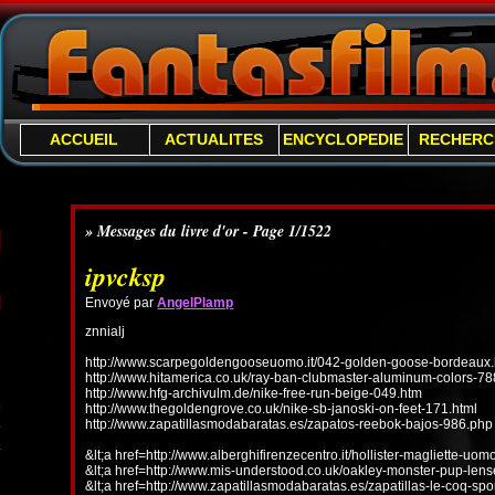
ACCUEIL
ACTUALITES
ENCYCLOPEDIE
RECHERC
» Messages du livre d'or - Page 1/1522
ipvcksp
Envoyé par
AngelPlamp
znnialj
http://www.scarpegoldengooseuomo.it/042-golden-goose-bordeaux.
http://www.hitamerica.co.uk/ray-ban-clubmaster-aluminum-colors-78
http://www.hfg-archivulm.de/nike-free-run-beige-049.htm
http://www.thegoldengrove.co.uk/nike-sb-janoski-on-feet-171.html
http://www.zapatillasmodabaratas.es/zapatos-reebok-bajos-986.php
&lt;a href=http://www.alberghifirenzecentro.it/hollister-magliette-uo
&lt;a href=http://www.mis-understood.co.uk/oakley-monster-pup-len
&lt;a href=http://www.zapatillasmodabaratas.es/zapatillas-le-coq-spo