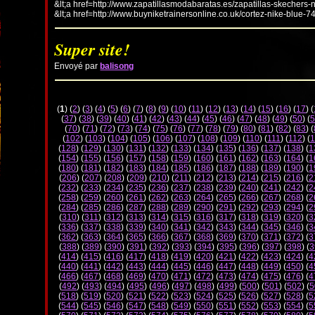
&lt;a href=http://www.zapatillasmodabaratas.es/zapatillas-skechers-
&lt;a href=http://www.buyniketrainersonline.co.uk/cortez-nike-blue-7
Super site!
Envoyé par
balisong
(
1
) (
2
) (
3
) (
4
) (
5
) (
6
) (
7
) (
8
) (
9
) (
10
) (
11
) (
12
) (
13
) (
14
) (
15
) (
16
) (
17
) (
(
37
) (
38
) (
39
) (
40
) (
41
) (
42
) (
43
) (
44
) (
45
) (
46
) (
47
) (
48
) (
49
) (
50
) (
5
(
70
) (
71
) (
72
) (
73
) (
74
) (
75
) (
76
) (
77
) (
78
) (
79
) (
80
) (
81
) (
82
) (
83
) (
(
102
) (
103
) (
104
) (
105
) (
106
) (
107
) (
108
) (
109
) (
110
) (
111
) (
112
) (
1
(
128
) (
129
) (
130
) (
131
) (
132
) (
133
) (
134
) (
135
) (
136
) (
137
) (
138
) (
1
(
154
) (
155
) (
156
) (
157
) (
158
) (
159
) (
160
) (
161
) (
162
) (
163
) (
164
) (
1
(
180
) (
181
) (
182
) (
183
) (
184
) (
185
) (
186
) (
187
) (
188
) (
189
) (
190
) (
1
(
206
) (
207
) (
208
) (
209
) (
210
) (
211
) (
212
) (
213
) (
214
) (
215
) (
216
) (
2
(
232
) (
233
) (
234
) (
235
) (
236
) (
237
) (
238
) (
239
) (
240
) (
241
) (
242
) (
2
(
258
) (
259
) (
260
) (
261
) (
262
) (
263
) (
264
) (
265
) (
266
) (
267
) (
268
) (
2
(
284
) (
285
) (
286
) (
287
) (
288
) (
289
) (
290
) (
291
) (
292
) (
293
) (
294
) (
2
(
310
) (
311
) (
312
) (
313
) (
314
) (
315
) (
316
) (
317
) (
318
) (
319
) (
320
) (
3
(
336
) (
337
) (
338
) (
339
) (
340
) (
341
) (
342
) (
343
) (
344
) (
345
) (
346
) (
3
(
362
) (
363
) (
364
) (
365
) (
366
) (
367
) (
368
) (
369
) (
370
) (
371
) (
372
) (
3
(
388
) (
389
) (
390
) (
391
) (
392
) (
393
) (
394
) (
395
) (
396
) (
397
) (
398
) (
3
(
414
) (
415
) (
416
) (
417
) (
418
) (
419
) (
420
) (
421
) (
422
) (
423
) (
424
) (
4
(
440
) (
441
) (
442
) (
443
) (
444
) (
445
) (
446
) (
447
) (
448
) (
449
) (
450
) (
4
(
466
) (
467
) (
468
) (
469
) (
470
) (
471
) (
472
) (
473
) (
474
) (
475
) (
476
) (
4
(
492
) (
493
) (
494
) (
495
) (
496
) (
497
) (
498
) (
499
) (
500
) (
501
) (
502
) (
5
(
518
) (
519
) (
520
) (
521
) (
522
) (
523
) (
524
) (
525
) (
526
) (
527
) (
528
) (
5
(
544
) (
545
) (
546
) (
547
) (
548
) (
549
) (
550
) (
551
) (
552
) (
553
) (
554
) (
5