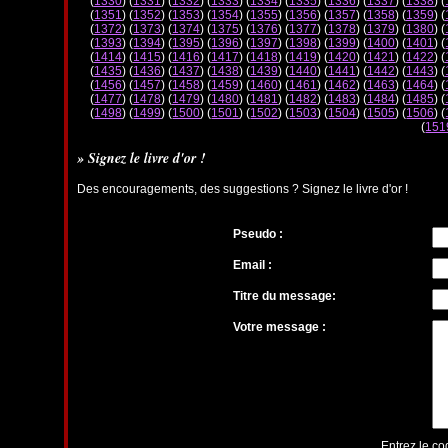
(
1330
) (
1331
) (
1332
) (
1333
) (
1334
) (
1335
) (
1336
) (
1337
) (
1338
) (
(
1351
) (
1352
) (
1353
) (
1354
) (
1355
) (
1356
) (
1357
) (
1358
) (
1359
) (
(
1372
) (
1373
) (
1374
) (
1375
) (
1376
) (
1377
) (
1378
) (
1379
) (
1380
) (
(
1393
) (
1394
) (
1395
) (
1396
) (
1397
) (
1398
) (
1399
) (
1400
) (
1401
) (
(
1414
) (
1415
) (
1416
) (
1417
) (
1418
) (
1419
) (
1420
) (
1421
) (
1422
) (
(
1435
) (
1436
) (
1437
) (
1438
) (
1439
) (
1440
) (
1441
) (
1442
) (
1443
) (
(
1456
) (
1457
) (
1458
) (
1459
) (
1460
) (
1461
) (
1462
) (
1463
) (
1464
) (
(
1477
) (
1478
) (
1479
) (
1480
) (
1481
) (
1482
) (
1483
) (
1484
) (
1485
) (
(
1498
) (
1499
) (
1500
) (
1501
) (
1502
) (
1503
) (
1504
) (
1505
) (
1506
) (
(
151
» Signez le livre d'or !
Des encouragements, des suggestions ? Signez le livre d'or !
Pseudo :
Email :
Titre du message:
Votre message :
Entrez le co