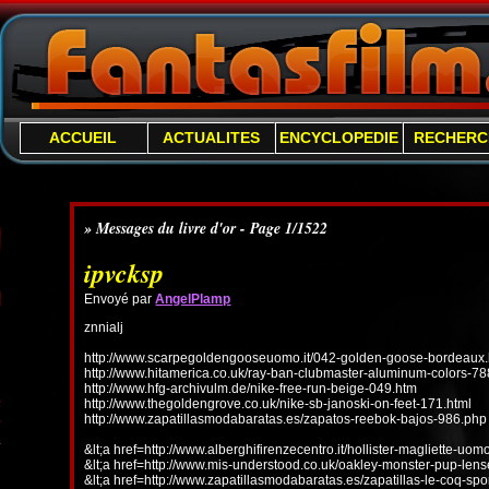
ACCUEIL
ACTUALITES
ENCYCLOPEDIE
RECHERC
» Messages du livre d'or - Page 1/1522
ipvcksp
Envoyé par
AngelPlamp
znnialj
http://www.scarpegoldengooseuomo.it/042-golden-goose-bordeaux.
http://www.hitamerica.co.uk/ray-ban-clubmaster-aluminum-colors-78
http://www.hfg-archivulm.de/nike-free-run-beige-049.htm
http://www.thegoldengrove.co.uk/nike-sb-janoski-on-feet-171.html
http://www.zapatillasmodabaratas.es/zapatos-reebok-bajos-986.php
&lt;a href=http://www.alberghifirenzecentro.it/hollister-magliette-uo
&lt;a href=http://www.mis-understood.co.uk/oakley-monster-pup-len
&lt;a href=http://www.zapatillasmodabaratas.es/zapatillas-le-coq-spo