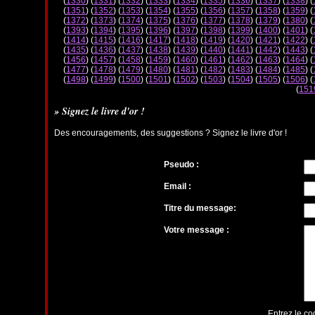
(
1330
) (
1331
) (
1332
) (
1333
) (
1334
) (
1335
) (
1336
) (
1337
) (
1338
) (
(
1351
) (
1352
) (
1353
) (
1354
) (
1355
) (
1356
) (
1357
) (
1358
) (
1359
) (
(
1372
) (
1373
) (
1374
) (
1375
) (
1376
) (
1377
) (
1378
) (
1379
) (
1380
) (
(
1393
) (
1394
) (
1395
) (
1396
) (
1397
) (
1398
) (
1399
) (
1400
) (
1401
) (
(
1414
) (
1415
) (
1416
) (
1417
) (
1418
) (
1419
) (
1420
) (
1421
) (
1422
) (
(
1435
) (
1436
) (
1437
) (
1438
) (
1439
) (
1440
) (
1441
) (
1442
) (
1443
) (
(
1456
) (
1457
) (
1458
) (
1459
) (
1460
) (
1461
) (
1462
) (
1463
) (
1464
) (
(
1477
) (
1478
) (
1479
) (
1480
) (
1481
) (
1482
) (
1483
) (
1484
) (
1485
) (
(
1498
) (
1499
) (
1500
) (
1501
) (
1502
) (
1503
) (
1504
) (
1505
) (
1506
) (
(
151
» Signez le livre d'or !
Des encouragements, des suggestions ? Signez le livre d'or !
Pseudo :
Email :
Titre du message:
Votre message :
Entrez le co