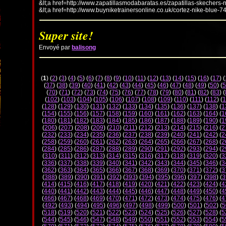
&lt;a href=http://www.zapatillasmodabaratas.es/zapatillas-skechers-
&lt;a href=http://www.buyniketrainersonline.co.uk/cortez-nike-blue-7
Super site!
Envoyé par
balisong
(
1
) (
2
) (
3
) (
4
) (
5
) (
6
) (
7
) (
8
) (
9
) (
10
) (
11
) (
12
) (
13
) (
14
) (
15
) (
16
) (
17
) (
(
37
) (
38
) (
39
) (
40
) (
41
) (
42
) (
43
) (
44
) (
45
) (
46
) (
47
) (
48
) (
49
) (
50
) (
5
(
70
) (
71
) (
72
) (
73
) (
74
) (
75
) (
76
) (
77
) (
78
) (
79
) (
80
) (
81
) (
82
) (
83
) (
(
102
) (
103
) (
104
) (
105
) (
106
) (
107
) (
108
) (
109
) (
110
) (
111
) (
112
) (
1
(
128
) (
129
) (
130
) (
131
) (
132
) (
133
) (
134
) (
135
) (
136
) (
137
) (
138
) (
1
(
154
) (
155
) (
156
) (
157
) (
158
) (
159
) (
160
) (
161
) (
162
) (
163
) (
164
) (
1
(
180
) (
181
) (
182
) (
183
) (
184
) (
185
) (
186
) (
187
) (
188
) (
189
) (
190
) (
1
(
206
) (
207
) (
208
) (
209
) (
210
) (
211
) (
212
) (
213
) (
214
) (
215
) (
216
) (
2
(
232
) (
233
) (
234
) (
235
) (
236
) (
237
) (
238
) (
239
) (
240
) (
241
) (
242
) (
2
(
258
) (
259
) (
260
) (
261
) (
262
) (
263
) (
264
) (
265
) (
266
) (
267
) (
268
) (
2
(
284
) (
285
) (
286
) (
287
) (
288
) (
289
) (
290
) (
291
) (
292
) (
293
) (
294
) (
2
(
310
) (
311
) (
312
) (
313
) (
314
) (
315
) (
316
) (
317
) (
318
) (
319
) (
320
) (
3
(
336
) (
337
) (
338
) (
339
) (
340
) (
341
) (
342
) (
343
) (
344
) (
345
) (
346
) (
3
(
362
) (
363
) (
364
) (
365
) (
366
) (
367
) (
368
) (
369
) (
370
) (
371
) (
372
) (
3
(
388
) (
389
) (
390
) (
391
) (
392
) (
393
) (
394
) (
395
) (
396
) (
397
) (
398
) (
3
(
414
) (
415
) (
416
) (
417
) (
418
) (
419
) (
420
) (
421
) (
422
) (
423
) (
424
) (
4
(
440
) (
441
) (
442
) (
443
) (
444
) (
445
) (
446
) (
447
) (
448
) (
449
) (
450
) (
4
(
466
) (
467
) (
468
) (
469
) (
470
) (
471
) (
472
) (
473
) (
474
) (
475
) (
476
) (
4
(
492
) (
493
) (
494
) (
495
) (
496
) (
497
) (
498
) (
499
) (
500
) (
501
) (
502
) (
5
(
518
) (
519
) (
520
) (
521
) (
522
) (
523
) (
524
) (
525
) (
526
) (
527
) (
528
) (
5
(
544
) (
545
) (
546
) (
547
) (
548
) (
549
) (
550
) (
551
) (
552
) (
553
) (
554
) (
5