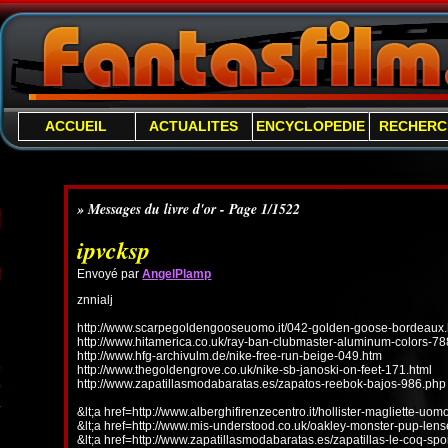
ACCUEIL
ACTUALITES
ENCYCLOPEDIE
RECHERC
» Messages du livre d'or - Page 1/1522
ipvcksp
Envoyé par
AngelPlamp
znnialj
http://www.scarpegoldengooseuomo.it/042-golden-goose-bordeaux.
http://www.hitamerica.co.uk/ray-ban-clubmaster-aluminum-colors-78
http://www.hfg-archivulm.de/nike-free-run-beige-049.htm
http://www.thegoldengrove.co.uk/nike-sb-janoski-on-feet-171.html
http://www.zapatillasmodabaratas.es/zapatos-reebok-bajos-986.php
&lt;a href=http://www.alberghifirenzecentro.it/hollister-magliette-uo
&lt;a href=http://www.mis-understood.co.uk/oakley-monster-pup-len
&lt;a href=http://www.zapatillasmodabaratas.es/zapatillas-le-coq-spo