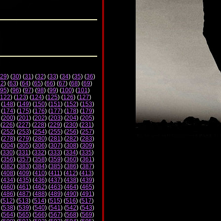
29
) (
30
) (
31
) (
32
) (
33
) (
34
) (
35
) (
36
)
62
) (
63
) (
64
) (
65
) (
66
) (
67
) (
68
) (
69
)
95
) (
96
) (
97
) (
98
) (
99
) (
100
) (
101
)
122
) (
123
) (
124
) (
125
) (
126
) (
127
)
 (
148
) (
149
) (
150
) (
151
) (
152
) (
153
)
 (
174
) (
175
) (
176
) (
177
) (
178
) (
179
)
 (
200
) (
201
) (
202
) (
203
) (
204
) (
205
)
 (
226
) (
227
) (
228
) (
229
) (
230
) (
231
)
 (
252
) (
253
) (
254
) (
255
) (
256
) (
257
)
 (
278
) (
279
) (
280
) (
281
) (
282
) (
283
)
 (
304
) (
305
) (
306
) (
307
) (
308
) (
309
)
 (
330
) (
331
) (
332
) (
333
) (
334
) (
335
)
 (
356
) (
357
) (
358
) (
359
) (
360
) (
361
)
 (
382
) (
383
) (
384
) (
385
) (
386
) (
387
)
 (
408
) (
409
) (
410
) (
411
) (
412
) (
413
)
 (
434
) (
435
) (
436
) (
437
) (
438
) (
439
)
 (
460
) (
461
) (
462
) (
463
) (
464
) (
465
)
 (
486
) (
487
) (
488
) (
489
) (
490
) (
491
)
 (
512
) (
513
) (
514
) (
515
) (
516
) (
517
)
 (
538
) (
539
) (
540
) (
541
) (
542
) (
543
)
 (
564
) (
565
) (
566
) (
567
) (
568
) (
569
)