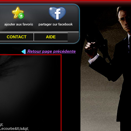
CONTACT
AIDE
Retour page précédente
t;
 Lecourbe&lt;/a&gt;