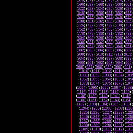
(
570
) (
571
) (
572
) (
573
) (
574
) (
575
)
(
596
) (
597
) (
598
) (
599
) (
600
) (
601
)
(
622
) (
623
) (
624
) (
625
) (
626
) (
627
)
(
648
) (
649
) (
650
) (
651
) (
652
) (
653
)
(
674
) (
675
) (
676
) (
677
) (
678
) (
679
)
(
700
) (
701
) (
702
) (
703
) (
704
) (
705
)
(
726
) (
727
) (
728
) (
729
) (
730
) (
731
)
(
752
) (
753
) (
754
) (
755
) (
756
) (
757
)
(
778
) (
779
) (
780
) (
781
) (
782
) (
783
)
(
804
) (
805
) (
806
) (
807
) (
808
) (
809
)
(
830
) (
831
) (
832
) (
833
) (
834
) (
835
)
(
856
) (
857
) (
858
) (
859
) (
860
) (
861
)
(
882
) (
883
) (
884
) (
885
) (
886
) (
887
)
(
908
) (
909
) (
910
) (
911
) (
912
) (
913
)
(
934
) (
935
) (
936
) (
937
) (
938
) (
939
)
(
960
) (
961
) (
962
) (
963
) (
964
) (
965
)
(
986
) (
987
) (
988
) (
989
) (
990
) (
991
) 
(
1010
) (
1011
) (
1012
) (
1013
) (
101
(
1031
) (
1032
) (
1033
) (
1034
) (
103
(
1052
) (
1053
) (
1054
) (
1055
) (
105
(
1073
) (
1074
) (
1075
) (
1076
) (
107
(
1094
) (
1095
) (
1096
) (
1097
) (
1098
)
(
1116
) (
1117
) (
1118
) (
1119
) (
1120
) (
(
1138
) (
1139
) (
1140
) (
1141
) (
1142
) 
(
1160
) (
1161
) (
1162
) (
1163
) (
1164
) 
(
1182
) (
1183
) (
1184
) (
1185
) (
1186
) (
(
1204
) (
1205
) (
1206
) (
1207
) (
120
(
1225
) (
1226
) (
1227
) (
1228
) (
122
(
1246
) (
1247
) (
1248
) (
1249
) (
125
(
1267
) (
1268
) (
1269
) (
1270
) (
127
(
1288
) (
1289
) (
1290
) (
1291
) (
129
(
1309
) (
1310
) (
1311
) (
1312
) (
131