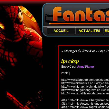
ACCUEIL
ACTUALITES
E
» Messages du livre d'or - Page 1
ipvcksp
Envoyé par
AngelPlamp
znnialj
http://www.scarpegoldengooseuomo.
http://www.hitamerica.co.uk/ray-ba
http://www.hfg-archivulm.de/nike-fr
http://www.thegoldengrove.co.uk/nik
http://www.zapatillasmodabaratas.e
&lt;a href=http://www.alberghifirenz
&lt;a href=http://www.mis-understo
&lt;a href=http://www.zapatillasmoda