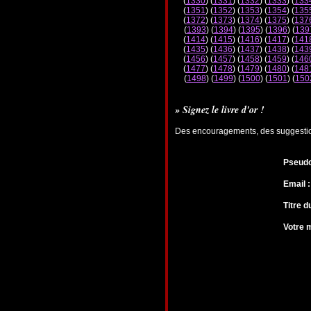
(
1330
) (
1331
) (
1332
) (
1333
) (
133
(
1351
) (
1352
) (
1353
) (
1354
) (
135
(
1372
) (
1373
) (
1374
) (
1375
) (
137
(
1393
) (
1394
) (
1395
) (
1396
) (
139
(
1414
) (
1415
) (
1416
) (
1417
) (
141
(
1435
) (
1436
) (
1437
) (
1438
) (
143
(
1456
) (
1457
) (
1458
) (
1459
) (
146
(
1477
) (
1478
) (
1479
) (
1480
) (
148
(
1498
) (
1499
) (
1500
) (
1501
) (
150
» Signez le livre d'or !
Des encouragements, des suggestions
Pseudo
Email :
Titre 
Votre 