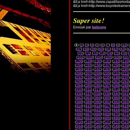
&lt;a href=http://www.zapatillasmod
&lt;a href=http://www.buyniketrainer
Super site!
Envoyé par
balisong
(
1
) (
2
) (
3
) (
4
) (
5
) (
6
) (
7
) (
8
) (
9
) (
10
) (
(
37
) (
38
) (
39
) (
40
) (
41
) (
42
) (
43
) (
4
(
70
) (
71
) (
72
) (
73
) (
74
) (
75
) (
76
) (
(
102
) (
103
) (
104
) (
105
) (
106
) (
107
(
128
) (
129
) (
130
) (
131
) (
132
) (
133
)
(
154
) (
155
) (
156
) (
157
) (
158
) (
159
)
(
180
) (
181
) (
182
) (
183
) (
184
) (
185
)
(
206
) (
207
) (
208
) (
209
) (
210
) (
211
)
(
232
) (
233
) (
234
) (
235
) (
236
) (
237
)
(
258
) (
259
) (
260
) (
261
) (
262
) (
263
)
(
284
) (
285
) (
286
) (
287
) (
288
) (
289
)
(
310
) (
311
) (
312
) (
313
) (
314
) (
315
)
(
336
) (
337
) (
338
) (
339
) (
340
) (
341
)
(
362
) (
363
) (
364
) (
365
) (
366
) (
367
)
(
388
) (
389
) (
390
) (
391
) (
392
) (
393
)
(
414
) (
415
) (
416
) (
417
) (
418
) (
419
)
(
440
) (
441
) (
442
) (
443
) (
444
) (
445
)
(
466
) (
467
) (
468
) (
469
) (
470
) (
471
)
(
492
) (
493
) (
494
) (
495
) (
496
) (
497
)
(
518
) (
519
) (
520
) (
521
) (
522
) (
523
)
(
544
) (
545
) (
546
) (
547
) (
548
) (
549
)