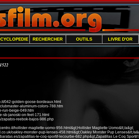
NCYCLOPEDIE
RECHERCHER
OUTILS
LIVRE D'OR
/1522
it/042-golden-goose-bordeaux.html
n-clubmaster-aluminum-colors-788.htm
ee-run-beige-049.htm
e-sb-janoski-on-feet-171.html
s/zapatos-reebok-bajos-986.php
ecentro.it/hollister-magliette-uomo-956.html&gt;Hollister Magliette Uomo&lt;/a&gt;
od.co.uk/oakley-monster-pup-lenses-458.html&gt;Oakley Monster Pup Lenses&lt;/a&g
baratas.es/zapatillas-le-coq-sportif-lecourbe-682.php&gt;Zapatillas Le Coq Sportif