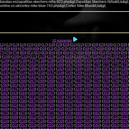
abaratas.es/zapatillas-skechers-niña-923.php&gt;Zapatillas Skechers Niña&lt;/a&gt;
sonline.co.uk/cortez-nike-blue-743.php&gt;Cortez Nike Blue&lt;/a&gt;
10 suivantes
11
) (
12
) (
13
) (
14
) (
15
) (
16
) (
17
) (
18
) (
19
) (
20
) (
21
) (
22
) (
23
) (
24
) (
25
) (
26
) (
27
) (
28
) (
4
) (
45
) (
46
) (
47
) (
48
) (
49
) (
50
) (
51
) (
52
) (
53
) (
54
) (
55
) (
56
) (
57
) (
58
) (
59
) (
60
) (
61
) (
77
) (
78
) (
79
) (
80
) (
81
) (
82
) (
83
) (
84
) (
85
) (
86
) (
87
) (
88
) (
89
) (
90
) (
91
) (
92
) (
93
) (
94
) (
) (
108
) (
109
) (
110
) (
111
) (
112
) (
113
) (
114
) (
115
) (
116
) (
117
) (
118
) (
119
) (
120
) (
121
) (
 (
134
) (
135
) (
136
) (
137
) (
138
) (
139
) (
140
) (
141
) (
142
) (
143
) (
144
) (
145
) (
146
) (
147
)
 (
160
) (
161
) (
162
) (
163
) (
164
) (
165
) (
166
) (
167
) (
168
) (
169
) (
170
) (
171
) (
172
) (
173
)
 (
186
) (
187
) (
188
) (
189
) (
190
) (
191
) (
192
) (
193
) (
194
) (
195
) (
196
) (
197
) (
198
) (
199
)
 (
212
) (
213
) (
214
) (
215
) (
216
) (
217
) (
218
) (
219
) (
220
) (
221
) (
222
) (
223
) (
224
) (
225
)
 (
238
) (
239
) (
240
) (
241
) (
242
) (
243
) (
244
) (
245
) (
246
) (
247
) (
248
) (
249
) (
250
) (
251
)
 (
264
) (
265
) (
266
) (
267
) (
268
) (
269
) (
270
) (
271
) (
272
) (
273
) (
274
) (
275
) (
276
) (
277
)
 (
290
) (
291
) (
292
) (
293
) (
294
) (
295
) (
296
) (
297
) (
298
) (
299
) (
300
) (
301
) (
302
) (
303
)
 (
316
) (
317
) (
318
) (
319
) (
320
) (
321
) (
322
) (
323
) (
324
) (
325
) (
326
) (
327
) (
328
) (
329
)
 (
342
) (
343
) (
344
) (
345
) (
346
) (
347
) (
348
) (
349
) (
350
) (
351
) (
352
) (
353
) (
354
) (
355
)
 (
368
) (
369
) (
370
) (
371
) (
372
) (
373
) (
374
) (
375
) (
376
) (
377
) (
378
) (
379
) (
380
) (
381
)
 (
394
) (
395
) (
396
) (
397
) (
398
) (
399
) (
400
) (
401
) (
402
) (
403
) (
404
) (
405
) (
406
) (
407
)
 (
420
) (
421
) (
422
) (
423
) (
424
) (
425
) (
426
) (
427
) (
428
) (
429
) (
430
) (
431
) (
432
) (
433
)
 (
446
) (
447
) (
448
) (
449
) (
450
) (
451
) (
452
) (
453
) (
454
) (
455
) (
456
) (
457
) (
458
) (
459
)
 (
472
) (
473
) (
474
) (
475
) (
476
) (
477
) (
478
) (
479
) (
480
) (
481
) (
482
) (
483
) (
484
) (
485
)
 (
498
) (
499
) (
500
) (
501
) (
502
) (
503
) (
504
) (
505
) (
506
) (
507
) (
508
) (
509
) (
510
) (
511
)
 (
524
) (
525
) (
526
) (
527
) (
528
) (
529
) (
530
) (
531
) (
532
) (
533
) (
534
) (
535
) (
536
) (
537
)
 (
550
) (
551
) (
552
) (
553
) (
554
) (
555
) (
556
) (
557
) (
558
) (
559
) (
560
) (
561
) (
562
) (
563
)