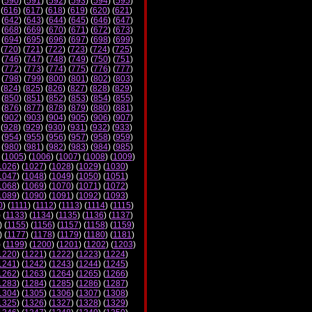
 (
590
) (
591
) (
592
) (
593
) (
594
) (
595
)
 (
616
) (
617
) (
618
) (
619
) (
620
) (
621
)
 (
642
) (
643
) (
644
) (
645
) (
646
) (
647
)
 (
668
) (
669
) (
670
) (
671
) (
672
) (
673
)
 (
694
) (
695
) (
696
) (
697
) (
698
) (
699
)
 (
720
) (
721
) (
722
) (
723
) (
724
) (
725
)
 (
746
) (
747
) (
748
) (
749
) (
750
) (
751
)
 (
772
) (
773
) (
774
) (
775
) (
776
) (
777
)
 (
798
) (
799
) (
800
) (
801
) (
802
) (
803
)
 (
824
) (
825
) (
826
) (
827
) (
828
) (
829
)
 (
850
) (
851
) (
852
) (
853
) (
854
) (
855
)
 (
876
) (
877
) (
878
) (
879
) (
880
) (
881
)
 (
902
) (
903
) (
904
) (
905
) (
906
) (
907
)
 (
928
) (
929
) (
930
) (
931
) (
932
) (
933
)
 (
954
) (
955
) (
956
) (
957
) (
958
) (
959
)
 (
980
) (
981
) (
982
) (
983
) (
984
) (
985
)
 (
1005
) (
1006
) (
1007
) (
1008
) (
1009
)
1026
) (
1027
) (
1028
) (
1029
) (
1030
)
1047
) (
1048
) (
1049
) (
1050
) (
1051
)
1068
) (
1069
) (
1070
) (
1071
) (
1072
)
1089
) (
1090
) (
1091
) (
1092
) (
1093
)
0
) (
1111
) (
1112
) (
1113
) (
1114
) (
1115
)
) (
1133
) (
1134
) (
1135
) (
1136
) (
1137
)
) (
1155
) (
1156
) (
1157
) (
1158
) (
1159
)
) (
1177
) (
1178
) (
1179
) (
1180
) (
1181
)
) (
1199
) (
1200
) (
1201
) (
1202
) (
1203
)
1220
) (
1221
) (
1222
) (
1223
) (
1224
)
1241
) (
1242
) (
1243
) (
1244
) (
1245
)
1262
) (
1263
) (
1264
) (
1265
) (
1266
)
1283
) (
1284
) (
1285
) (
1286
) (
1287
)
1304
) (
1305
) (
1306
) (
1307
) (
1308
)
1325
) (
1326
) (
1327
) (
1328
) (
1329
)