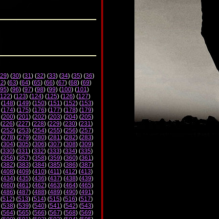
29
) (
30
) (
31
) (
32
) (
33
) (
34
) (
35
) (
36
)
62
) (
63
) (
64
) (
65
) (
66
) (
67
) (
68
) (
69
)
95
) (
96
) (
97
) (
98
) (
99
) (
100
) (
101
)
122
) (
123
) (
124
) (
125
) (
126
) (
127
)
 (
148
) (
149
) (
150
) (
151
) (
152
) (
153
)
 (
174
) (
175
) (
176
) (
177
) (
178
) (
179
)
 (
200
) (
201
) (
202
) (
203
) (
204
) (
205
)
 (
226
) (
227
) (
228
) (
229
) (
230
) (
231
)
 (
252
) (
253
) (
254
) (
255
) (
256
) (
257
)
 (
278
) (
279
) (
280
) (
281
) (
282
) (
283
)
 (
304
) (
305
) (
306
) (
307
) (
308
) (
309
)
 (
330
) (
331
) (
332
) (
333
) (
334
) (
335
)
 (
356
) (
357
) (
358
) (
359
) (
360
) (
361
)
 (
382
) (
383
) (
384
) (
385
) (
386
) (
387
)
 (
408
) (
409
) (
410
) (
411
) (
412
) (
413
)
 (
434
) (
435
) (
436
) (
437
) (
438
) (
439
)
 (
460
) (
461
) (
462
) (
463
) (
464
) (
465
)
 (
486
) (
487
) (
488
) (
489
) (
490
) (
491
)
 (
512
) (
513
) (
514
) (
515
) (
516
) (
517
)
 (
538
) (
539
) (
540
) (
541
) (
542
) (
543
)
 (
564
) (
565
) (
566
) (
567
) (
568
) (
569
)