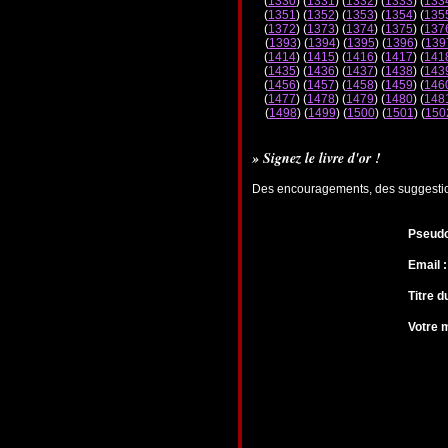
(
1330
) (
1331
) (
1332
) (
1333
) (
133
(
1351
) (
1352
) (
1353
) (
1354
) (
135
(
1372
) (
1373
) (
1374
) (
1375
) (
137
(
1393
) (
1394
) (
1395
) (
1396
) (
139
(
1414
) (
1415
) (
1416
) (
1417
) (
141
(
1435
) (
1436
) (
1437
) (
1438
) (
143
(
1456
) (
1457
) (
1458
) (
1459
) (
146
(
1477
) (
1478
) (
1479
) (
1480
) (
148
(
1498
) (
1499
) (
1500
) (
1501
) (
150
» Signez le livre d'or !
Des encouragements, des suggestions
Pseudo
Email :
Titre 
Votre 