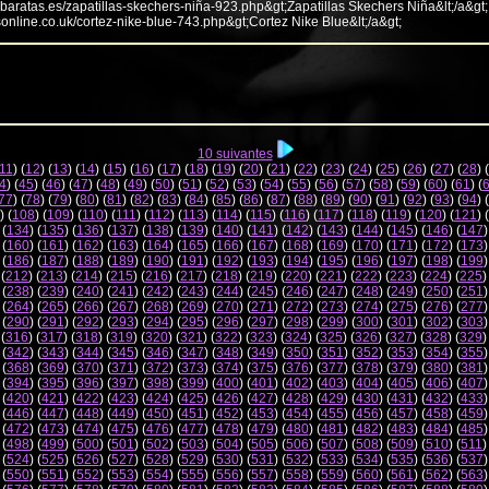
abaratas.es/zapatillas-skechers-niña-923.php&gt;Zapatillas Skechers Niña&lt;/a&gt;
sonline.co.uk/cortez-nike-blue-743.php&gt;Cortez Nike Blue&lt;/a&gt;
10 suivantes
11
) (
12
) (
13
) (
14
) (
15
) (
16
) (
17
) (
18
) (
19
) (
20
) (
21
) (
22
) (
23
) (
24
) (
25
) (
26
) (
27
) (
28
) (
4
) (
45
) (
46
) (
47
) (
48
) (
49
) (
50
) (
51
) (
52
) (
53
) (
54
) (
55
) (
56
) (
57
) (
58
) (
59
) (
60
) (
61
) (
77
) (
78
) (
79
) (
80
) (
81
) (
82
) (
83
) (
84
) (
85
) (
86
) (
87
) (
88
) (
89
) (
90
) (
91
) (
92
) (
93
) (
94
) (
) (
108
) (
109
) (
110
) (
111
) (
112
) (
113
) (
114
) (
115
) (
116
) (
117
) (
118
) (
119
) (
120
) (
121
) (
 (
134
) (
135
) (
136
) (
137
) (
138
) (
139
) (
140
) (
141
) (
142
) (
143
) (
144
) (
145
) (
146
) (
147
)
 (
160
) (
161
) (
162
) (
163
) (
164
) (
165
) (
166
) (
167
) (
168
) (
169
) (
170
) (
171
) (
172
) (
173
)
 (
186
) (
187
) (
188
) (
189
) (
190
) (
191
) (
192
) (
193
) (
194
) (
195
) (
196
) (
197
) (
198
) (
199
)
 (
212
) (
213
) (
214
) (
215
) (
216
) (
217
) (
218
) (
219
) (
220
) (
221
) (
222
) (
223
) (
224
) (
225
)
 (
238
) (
239
) (
240
) (
241
) (
242
) (
243
) (
244
) (
245
) (
246
) (
247
) (
248
) (
249
) (
250
) (
251
)
 (
264
) (
265
) (
266
) (
267
) (
268
) (
269
) (
270
) (
271
) (
272
) (
273
) (
274
) (
275
) (
276
) (
277
)
 (
290
) (
291
) (
292
) (
293
) (
294
) (
295
) (
296
) (
297
) (
298
) (
299
) (
300
) (
301
) (
302
) (
303
)
 (
316
) (
317
) (
318
) (
319
) (
320
) (
321
) (
322
) (
323
) (
324
) (
325
) (
326
) (
327
) (
328
) (
329
)
 (
342
) (
343
) (
344
) (
345
) (
346
) (
347
) (
348
) (
349
) (
350
) (
351
) (
352
) (
353
) (
354
) (
355
)
 (
368
) (
369
) (
370
) (
371
) (
372
) (
373
) (
374
) (
375
) (
376
) (
377
) (
378
) (
379
) (
380
) (
381
)
 (
394
) (
395
) (
396
) (
397
) (
398
) (
399
) (
400
) (
401
) (
402
) (
403
) (
404
) (
405
) (
406
) (
407
)
 (
420
) (
421
) (
422
) (
423
) (
424
) (
425
) (
426
) (
427
) (
428
) (
429
) (
430
) (
431
) (
432
) (
433
)
 (
446
) (
447
) (
448
) (
449
) (
450
) (
451
) (
452
) (
453
) (
454
) (
455
) (
456
) (
457
) (
458
) (
459
)
 (
472
) (
473
) (
474
) (
475
) (
476
) (
477
) (
478
) (
479
) (
480
) (
481
) (
482
) (
483
) (
484
) (
485
)
 (
498
) (
499
) (
500
) (
501
) (
502
) (
503
) (
504
) (
505
) (
506
) (
507
) (
508
) (
509
) (
510
) (
511
)
 (
524
) (
525
) (
526
) (
527
) (
528
) (
529
) (
530
) (
531
) (
532
) (
533
) (
534
) (
535
) (
536
) (
537
)
 (
550
) (
551
) (
552
) (
553
) (
554
) (
555
) (
556
) (
557
) (
558
) (
559
) (
560
) (
561
) (
562
) (
563
)