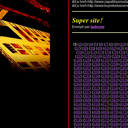
&lt;a href=http://www.zapatillasmod
&lt;a href=http://www.buyniketrainer
Super site!
Envoyé par
balisong
(
1
) (
2
) (
3
) (
4
) (
5
) (
6
) (
7
) (
8
) (
9
) (
10
) (
(
37
) (
38
) (
39
) (
40
) (
41
) (
42
) (
43
) (
4
(
70
) (
71
) (
72
) (
73
) (
74
) (
75
) (
76
) (
(
102
) (
103
) (
104
) (
105
) (
106
) (
107
(
128
) (
129
) (
130
) (
131
) (
132
) (
133
)
(
154
) (
155
) (
156
) (
157
) (
158
) (
159
)
(
180
) (
181
) (
182
) (
183
) (
184
) (
185
)
(
206
) (
207
) (
208
) (
209
) (
210
) (
211
)
(
232
) (
233
) (
234
) (
235
) (
236
) (
237
)
(
258
) (
259
) (
260
) (
261
) (
262
) (
263
)
(
284
) (
285
) (
286
) (
287
) (
288
) (
289
)
(
310
) (
311
) (
312
) (
313
) (
314
) (
315
)
(
336
) (
337
) (
338
) (
339
) (
340
) (
341
)
(
362
) (
363
) (
364
) (
365
) (
366
) (
367
)
(
388
) (
389
) (
390
) (
391
) (
392
) (
393
)
(
414
) (
415
) (
416
) (
417
) (
418
) (
419
)
(
440
) (
441
) (
442
) (
443
) (
444
) (
445
)
(
466
) (
467
) (
468
) (
469
) (
470
) (
471
)
(
492
) (
493
) (
494
) (
495
) (
496
) (
497
)
(
518
) (
519
) (
520
) (
521
) (
522
) (
523
)
(
544
) (
545
) (
546
) (
547
) (
548
) (
549
)