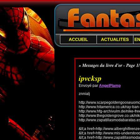
ACCUEIL
ACTUALITES
E
» Messages du livre d'or - Page 1
ipvcksp
Envoyé par
AngelPlamp
znnialj
http://www.scarpegoldengooseuomo.
http://www.hitamerica.co.uk/ray-ba
http://www.hfg-archivulm.de/nike-fr
http://www.thegoldengrove.co.uk/nik
http://www.zapatillasmodabaratas.e
&lt;a href=http://www.alberghifirenz
&lt;a href=http://www.mis-understo
&lt;a href=http://www.zapatillasmoda