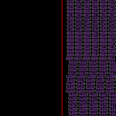
(
570
) (
571
) (
572
) (
573
) (
574
) (
575
)
(
596
) (
597
) (
598
) (
599
) (
600
) (
601
)
(
622
) (
623
) (
624
) (
625
) (
626
) (
627
)
(
648
) (
649
) (
650
) (
651
) (
652
) (
653
)
(
674
) (
675
) (
676
) (
677
) (
678
) (
679
)
(
700
) (
701
) (
702
) (
703
) (
704
) (
705
)
(
726
) (
727
) (
728
) (
729
) (
730
) (
731
)
(
752
) (
753
) (
754
) (
755
) (
756
) (
757
)
(
778
) (
779
) (
780
) (
781
) (
782
) (
783
)
(
804
) (
805
) (
806
) (
807
) (
808
) (
809
)
(
830
) (
831
) (
832
) (
833
) (
834
) (
835
)
(
856
) (
857
) (
858
) (
859
) (
860
) (
861
)
(
882
) (
883
) (
884
) (
885
) (
886
) (
887
)
(
908
) (
909
) (
910
) (
911
) (
912
) (
913
)
(
934
) (
935
) (
936
) (
937
) (
938
) (
939
)
(
960
) (
961
) (
962
) (
963
) (
964
) (
965
)
(
986
) (
987
) (
988
) (
989
) (
990
) (
991
) 
(
1010
) (
1011
) (
1012
) (
1013
) (
101
(
1031
) (
1032
) (
1033
) (
1034
) (
103
(
1052
) (
1053
) (
1054
) (
1055
) (
105
(
1073
) (
1074
) (
1075
) (
1076
) (
107
(
1094
) (
1095
) (
1096
) (
1097
) (
1098
)
(
1116
) (
1117
) (
1118
) (
1119
) (
1120
) (
(
1138
) (
1139
) (
1140
) (
1141
) (
1142
) 
(
1160
) (
1161
) (
1162
) (
1163
) (
1164
) 
(
1182
) (
1183
) (
1184
) (
1185
) (
1186
) (
(
1204
) (
1205
) (
1206
) (
1207
) (
120
(
1225
) (
1226
) (
1227
) (
1228
) (
122
(
1246
) (
1247
) (
1248
) (
1249
) (
125
(
1267
) (
1268
) (
1269
) (
1270
) (
127
(
1288
) (
1289
) (
1290
) (
1291
) (
129
(
1309
) (
1310
) (
1311
) (
1312
) (
131