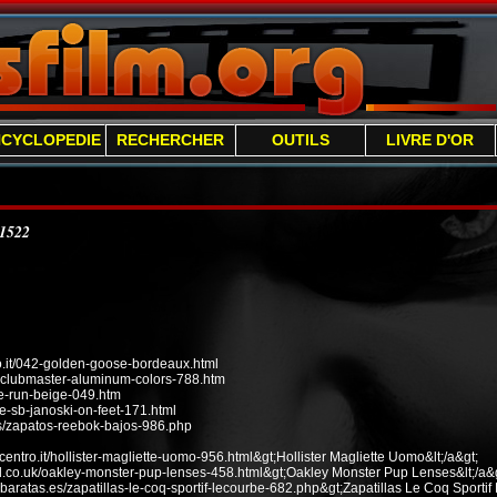
NCYCLOPEDIE
RECHERCHER
OUTILS
LIVRE D'OR
/1522
it/042-golden-goose-bordeaux.html
n-clubmaster-aluminum-colors-788.htm
ee-run-beige-049.htm
e-sb-janoski-on-feet-171.html
s/zapatos-reebok-bajos-986.php
ecentro.it/hollister-magliette-uomo-956.html&gt;Hollister Magliette Uomo&lt;/a&gt;
od.co.uk/oakley-monster-pup-lenses-458.html&gt;Oakley Monster Pup Lenses&lt;/a&g
baratas.es/zapatillas-le-coq-sportif-lecourbe-682.php&gt;Zapatillas Le Coq Sportif