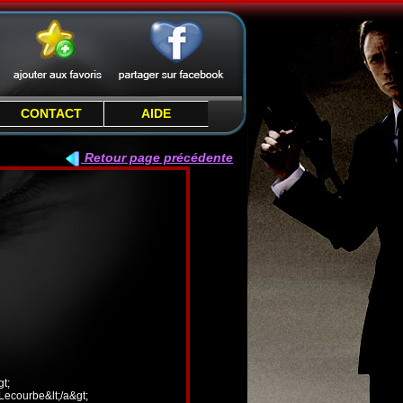
CONTACT
AIDE
Retour page précédente
t;
 Lecourbe&lt;/a&gt;