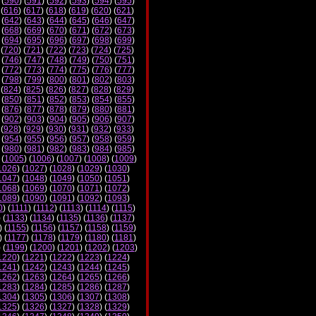
 (
590
) (
591
) (
592
) (
593
) (
594
) (
595
)
 (
616
) (
617
) (
618
) (
619
) (
620
) (
621
)
 (
642
) (
643
) (
644
) (
645
) (
646
) (
647
)
 (
668
) (
669
) (
670
) (
671
) (
672
) (
673
)
 (
694
) (
695
) (
696
) (
697
) (
698
) (
699
)
 (
720
) (
721
) (
722
) (
723
) (
724
) (
725
)
 (
746
) (
747
) (
748
) (
749
) (
750
) (
751
)
 (
772
) (
773
) (
774
) (
775
) (
776
) (
777
)
 (
798
) (
799
) (
800
) (
801
) (
802
) (
803
)
 (
824
) (
825
) (
826
) (
827
) (
828
) (
829
)
 (
850
) (
851
) (
852
) (
853
) (
854
) (
855
)
 (
876
) (
877
) (
878
) (
879
) (
880
) (
881
)
 (
902
) (
903
) (
904
) (
905
) (
906
) (
907
)
 (
928
) (
929
) (
930
) (
931
) (
932
) (
933
)
 (
954
) (
955
) (
956
) (
957
) (
958
) (
959
)
 (
980
) (
981
) (
982
) (
983
) (
984
) (
985
)
 (
1005
) (
1006
) (
1007
) (
1008
) (
1009
)
1026
) (
1027
) (
1028
) (
1029
) (
1030
)
1047
) (
1048
) (
1049
) (
1050
) (
1051
)
1068
) (
1069
) (
1070
) (
1071
) (
1072
)
1089
) (
1090
) (
1091
) (
1092
) (
1093
)
0
) (
1111
) (
1112
) (
1113
) (
1114
) (
1115
)
) (
1133
) (
1134
) (
1135
) (
1136
) (
1137
)
) (
1155
) (
1156
) (
1157
) (
1158
) (
1159
)
) (
1177
) (
1178
) (
1179
) (
1180
) (
1181
)
) (
1199
) (
1200
) (
1201
) (
1202
) (
1203
)
1220
) (
1221
) (
1222
) (
1223
) (
1224
)
1241
) (
1242
) (
1243
) (
1244
) (
1245
)
1262
) (
1263
) (
1264
) (
1265
) (
1266
)
1283
) (
1284
) (
1285
) (
1286
) (
1287
)
1304
) (
1305
) (
1306
) (
1307
) (
1308
)
1325
) (
1326
) (
1327
) (
1328
) (
1329
)