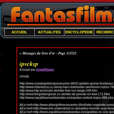
ACCUEIL
ACTUALITES
ENCYCLOPEDIE
RECHERC
» Messages du livre d'or - Page 1/1522
ipvcksp
Envoyé par
AngelPlamp
znnialj
http://www.scarpegoldengooseuomo.it/042-golden-goose-bordeaux.
http://www.hitamerica.co.uk/ray-ban-clubmaster-aluminum-colors-78
http://www.hfg-archivulm.de/nike-free-run-beige-049.htm
http://www.thegoldengrove.co.uk/nike-sb-janoski-on-feet-171.html
http://www.zapatillasmodabaratas.es/zapatos-reebok-bajos-986.php
&lt;a href=http://www.alberghifirenzecentro.it/hollister-magliette-uo
&lt;a href=http://www.mis-understood.co.uk/oakley-monster-pup-len
&lt;a href=http://www.zapatillasmodabaratas.es/zapatillas-le-coq-spo