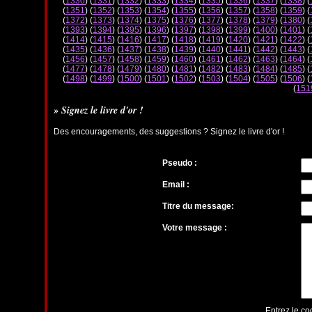
(
1330
) (
1331
) (
1332
) (
1333
) (
1334
) (
1335
) (
1336
) (
1337
) (
1338
) (
(
1351
) (
1352
) (
1353
) (
1354
) (
1355
) (
1356
) (
1357
) (
1358
) (
1359
) (
(
1372
) (
1373
) (
1374
) (
1375
) (
1376
) (
1377
) (
1378
) (
1379
) (
1380
) (
(
1393
) (
1394
) (
1395
) (
1396
) (
1397
) (
1398
) (
1399
) (
1400
) (
1401
) (
(
1414
) (
1415
) (
1416
) (
1417
) (
1418
) (
1419
) (
1420
) (
1421
) (
1422
) (
(
1435
) (
1436
) (
1437
) (
1438
) (
1439
) (
1440
) (
1441
) (
1442
) (
1443
) (
(
1456
) (
1457
) (
1458
) (
1459
) (
1460
) (
1461
) (
1462
) (
1463
) (
1464
) (
(
1477
) (
1478
) (
1479
) (
1480
) (
1481
) (
1482
) (
1483
) (
1484
) (
1485
) (
(
1498
) (
1499
) (
1500
) (
1501
) (
1502
) (
1503
) (
1504
) (
1505
) (
1506
) (
(
151
» Signez le livre d'or !
Des encouragements, des suggestions ? Signez le livre d'or !
Pseudo :
Email :
Titre du message:
Votre message :
Entrez le co