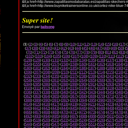
&lt;a href=http://www.zapatillasmodabaratas.es/zapatillas-skechers-
&lt;a href=http://www.buyniketrainersonline.co.uk/cortez-nike-blue-7
Super site!
Envoyé par
balisong
(
1
) (
2
) (
3
) (
4
) (
5
) (
6
) (
7
) (
8
) (
9
) (
10
) (
11
) (
12
) (
13
) (
14
) (
15
) (
16
) (
17
) (
(
37
) (
38
) (
39
) (
40
) (
41
) (
42
) (
43
) (
44
) (
45
) (
46
) (
47
) (
48
) (
49
) (
50
) (
5
(
70
) (
71
) (
72
) (
73
) (
74
) (
75
) (
76
) (
77
) (
78
) (
79
) (
80
) (
81
) (
82
) (
83
) (
(
102
) (
103
) (
104
) (
105
) (
106
) (
107
) (
108
) (
109
) (
110
) (
111
) (
112
) (
1
(
128
) (
129
) (
130
) (
131
) (
132
) (
133
) (
134
) (
135
) (
136
) (
137
) (
138
) (
1
(
154
) (
155
) (
156
) (
157
) (
158
) (
159
) (
160
) (
161
) (
162
) (
163
) (
164
) (
1
(
180
) (
181
) (
182
) (
183
) (
184
) (
185
) (
186
) (
187
) (
188
) (
189
) (
190
) (
1
(
206
) (
207
) (
208
) (
209
) (
210
) (
211
) (
212
) (
213
) (
214
) (
215
) (
216
) (
2
(
232
) (
233
) (
234
) (
235
) (
236
) (
237
) (
238
) (
239
) (
240
) (
241
) (
242
) (
2
(
258
) (
259
) (
260
) (
261
) (
262
) (
263
) (
264
) (
265
) (
266
) (
267
) (
268
) (
2
(
284
) (
285
) (
286
) (
287
) (
288
) (
289
) (
290
) (
291
) (
292
) (
293
) (
294
) (
2
(
310
) (
311
) (
312
) (
313
) (
314
) (
315
) (
316
) (
317
) (
318
) (
319
) (
320
) (
3
(
336
) (
337
) (
338
) (
339
) (
340
) (
341
) (
342
) (
343
) (
344
) (
345
) (
346
) (
3
(
362
) (
363
) (
364
) (
365
) (
366
) (
367
) (
368
) (
369
) (
370
) (
371
) (
372
) (
3
(
388
) (
389
) (
390
) (
391
) (
392
) (
393
) (
394
) (
395
) (
396
) (
397
) (
398
) (
3
(
414
) (
415
) (
416
) (
417
) (
418
) (
419
) (
420
) (
421
) (
422
) (
423
) (
424
) (
4
(
440
) (
441
) (
442
) (
443
) (
444
) (
445
) (
446
) (
447
) (
448
) (
449
) (
450
) (
4
(
466
) (
467
) (
468
) (
469
) (
470
) (
471
) (
472
) (
473
) (
474
) (
475
) (
476
) (
4
(
492
) (
493
) (
494
) (
495
) (
496
) (
497
) (
498
) (
499
) (
500
) (
501
) (
502
) (
5
(
518
) (
519
) (
520
) (
521
) (
522
) (
523
) (
524
) (
525
) (
526
) (
527
) (
528
) (
5
(
544
) (
545
) (
546
) (
547
) (
548
) (
549
) (
550
) (
551
) (
552
) (
553
) (
554
) (
5