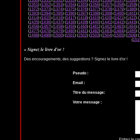
(
1330
) (
1331
) (
1332
) (
1333
) (
1334
) (
1335
) (
1336
) (
1337
) (
1338
) (
(
1351
) (
1352
) (
1353
) (
1354
) (
1355
) (
1356
) (
1357
) (
1358
) (
1359
) (
(
1372
) (
1373
) (
1374
) (
1375
) (
1376
) (
1377
) (
1378
) (
1379
) (
1380
) (
(
1393
) (
1394
) (
1395
) (
1396
) (
1397
) (
1398
) (
1399
) (
1400
) (
1401
) (
(
1414
) (
1415
) (
1416
) (
1417
) (
1418
) (
1419
) (
1420
) (
1421
) (
1422
) (
(
1435
) (
1436
) (
1437
) (
1438
) (
1439
) (
1440
) (
1441
) (
1442
) (
1443
) (
(
1456
) (
1457
) (
1458
) (
1459
) (
1460
) (
1461
) (
1462
) (
1463
) (
1464
) (
(
1477
) (
1478
) (
1479
) (
1480
) (
1481
) (
1482
) (
1483
) (
1484
) (
1485
) (
(
1498
) (
1499
) (
1500
) (
1501
) (
1502
) (
1503
) (
1504
) (
1505
) (
1506
) (
(
151
» Signez le livre d'or !
Des encouragements, des suggestions ? Signez le livre d'or !
Pseudo :
Email :
Titre du message:
Votre message :
Entrez le co