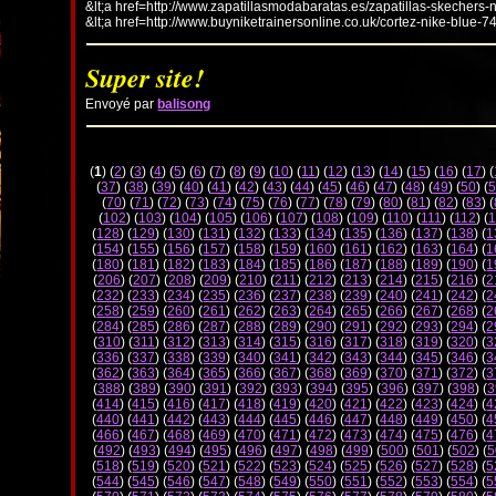
&lt;a href=http://www.zapatillasmodabaratas.es/zapatillas-skechers-
&lt;a href=http://www.buyniketrainersonline.co.uk/cortez-nike-blue-7
Super site!
Envoyé par
balisong
(
1
) (
2
) (
3
) (
4
) (
5
) (
6
) (
7
) (
8
) (
9
) (
10
) (
11
) (
12
) (
13
) (
14
) (
15
) (
16
) (
17
) (
(
37
) (
38
) (
39
) (
40
) (
41
) (
42
) (
43
) (
44
) (
45
) (
46
) (
47
) (
48
) (
49
) (
50
) (
5
(
70
) (
71
) (
72
) (
73
) (
74
) (
75
) (
76
) (
77
) (
78
) (
79
) (
80
) (
81
) (
82
) (
83
) (
(
102
) (
103
) (
104
) (
105
) (
106
) (
107
) (
108
) (
109
) (
110
) (
111
) (
112
) (
1
(
128
) (
129
) (
130
) (
131
) (
132
) (
133
) (
134
) (
135
) (
136
) (
137
) (
138
) (
1
(
154
) (
155
) (
156
) (
157
) (
158
) (
159
) (
160
) (
161
) (
162
) (
163
) (
164
) (
1
(
180
) (
181
) (
182
) (
183
) (
184
) (
185
) (
186
) (
187
) (
188
) (
189
) (
190
) (
1
(
206
) (
207
) (
208
) (
209
) (
210
) (
211
) (
212
) (
213
) (
214
) (
215
) (
216
) (
2
(
232
) (
233
) (
234
) (
235
) (
236
) (
237
) (
238
) (
239
) (
240
) (
241
) (
242
) (
2
(
258
) (
259
) (
260
) (
261
) (
262
) (
263
) (
264
) (
265
) (
266
) (
267
) (
268
) (
2
(
284
) (
285
) (
286
) (
287
) (
288
) (
289
) (
290
) (
291
) (
292
) (
293
) (
294
) (
2
(
310
) (
311
) (
312
) (
313
) (
314
) (
315
) (
316
) (
317
) (
318
) (
319
) (
320
) (
3
(
336
) (
337
) (
338
) (
339
) (
340
) (
341
) (
342
) (
343
) (
344
) (
345
) (
346
) (
3
(
362
) (
363
) (
364
) (
365
) (
366
) (
367
) (
368
) (
369
) (
370
) (
371
) (
372
) (
3
(
388
) (
389
) (
390
) (
391
) (
392
) (
393
) (
394
) (
395
) (
396
) (
397
) (
398
) (
3
(
414
) (
415
) (
416
) (
417
) (
418
) (
419
) (
420
) (
421
) (
422
) (
423
) (
424
) (
4
(
440
) (
441
) (
442
) (
443
) (
444
) (
445
) (
446
) (
447
) (
448
) (
449
) (
450
) (
4
(
466
) (
467
) (
468
) (
469
) (
470
) (
471
) (
472
) (
473
) (
474
) (
475
) (
476
) (
4
(
492
) (
493
) (
494
) (
495
) (
496
) (
497
) (
498
) (
499
) (
500
) (
501
) (
502
) (
5
(
518
) (
519
) (
520
) (
521
) (
522
) (
523
) (
524
) (
525
) (
526
) (
527
) (
528
) (
5
(
544
) (
545
) (
546
) (
547
) (
548
) (
549
) (
550
) (
551
) (
552
) (
553
) (
554
) (
5