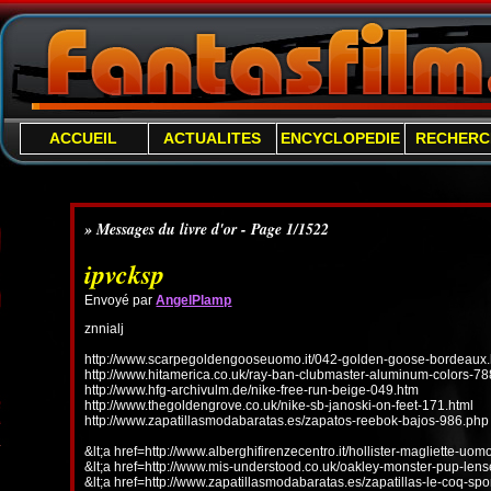
ACCUEIL
ACTUALITES
ENCYCLOPEDIE
RECHERC
» Messages du livre d'or - Page 1/1522
ipvcksp
Envoyé par
AngelPlamp
znnialj
http://www.scarpegoldengooseuomo.it/042-golden-goose-bordeaux.
http://www.hitamerica.co.uk/ray-ban-clubmaster-aluminum-colors-78
http://www.hfg-archivulm.de/nike-free-run-beige-049.htm
http://www.thegoldengrove.co.uk/nike-sb-janoski-on-feet-171.html
http://www.zapatillasmodabaratas.es/zapatos-reebok-bajos-986.php
&lt;a href=http://www.alberghifirenzecentro.it/hollister-magliette-uo
&lt;a href=http://www.mis-understood.co.uk/oakley-monster-pup-len
&lt;a href=http://www.zapatillasmodabaratas.es/zapatillas-le-coq-spo