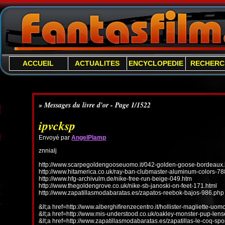
ACCUEIL
ACTUALITES
ENCYCLOPEDIE
RECHERC
» Messages du livre d'or - Page 1/1522
ipvcksp
Envoyé par
AngelPlamp
znnialj
http://www.scarpegoldengooseuomo.it/042-golden-goose-bordeaux.
http://www.hitamerica.co.uk/ray-ban-clubmaster-aluminum-colors-78
http://www.hfg-archivulm.de/nike-free-run-beige-049.htm
http://www.thegoldengrove.co.uk/nike-sb-janoski-on-feet-171.html
http://www.zapatillasmodabaratas.es/zapatos-reebok-bajos-986.php
&lt;a href=http://www.alberghifirenzecentro.it/hollister-magliette-uo
&lt;a href=http://www.mis-understood.co.uk/oakley-monster-pup-len
&lt;a href=http://www.zapatillasmodabaratas.es/zapatillas-le-coq-spo