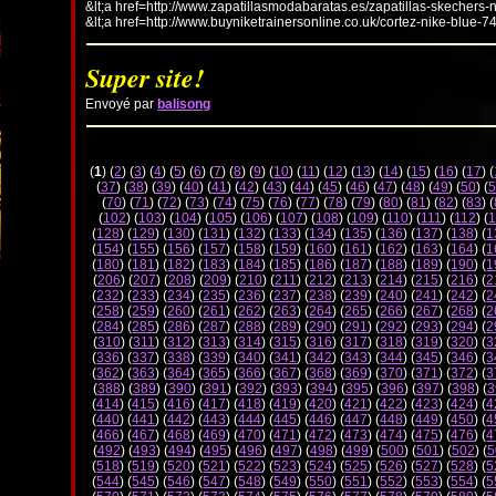
&lt;a href=http://www.zapatillasmodabaratas.es/zapatillas-skechers-
&lt;a href=http://www.buyniketrainersonline.co.uk/cortez-nike-blue-7
Super site!
Envoyé par
balisong
(
1
) (
2
) (
3
) (
4
) (
5
) (
6
) (
7
) (
8
) (
9
) (
10
) (
11
) (
12
) (
13
) (
14
) (
15
) (
16
) (
17
) (
(
37
) (
38
) (
39
) (
40
) (
41
) (
42
) (
43
) (
44
) (
45
) (
46
) (
47
) (
48
) (
49
) (
50
) (
5
(
70
) (
71
) (
72
) (
73
) (
74
) (
75
) (
76
) (
77
) (
78
) (
79
) (
80
) (
81
) (
82
) (
83
) (
(
102
) (
103
) (
104
) (
105
) (
106
) (
107
) (
108
) (
109
) (
110
) (
111
) (
112
) (
1
(
128
) (
129
) (
130
) (
131
) (
132
) (
133
) (
134
) (
135
) (
136
) (
137
) (
138
) (
1
(
154
) (
155
) (
156
) (
157
) (
158
) (
159
) (
160
) (
161
) (
162
) (
163
) (
164
) (
1
(
180
) (
181
) (
182
) (
183
) (
184
) (
185
) (
186
) (
187
) (
188
) (
189
) (
190
) (
1
(
206
) (
207
) (
208
) (
209
) (
210
) (
211
) (
212
) (
213
) (
214
) (
215
) (
216
) (
2
(
232
) (
233
) (
234
) (
235
) (
236
) (
237
) (
238
) (
239
) (
240
) (
241
) (
242
) (
2
(
258
) (
259
) (
260
) (
261
) (
262
) (
263
) (
264
) (
265
) (
266
) (
267
) (
268
) (
2
(
284
) (
285
) (
286
) (
287
) (
288
) (
289
) (
290
) (
291
) (
292
) (
293
) (
294
) (
2
(
310
) (
311
) (
312
) (
313
) (
314
) (
315
) (
316
) (
317
) (
318
) (
319
) (
320
) (
3
(
336
) (
337
) (
338
) (
339
) (
340
) (
341
) (
342
) (
343
) (
344
) (
345
) (
346
) (
3
(
362
) (
363
) (
364
) (
365
) (
366
) (
367
) (
368
) (
369
) (
370
) (
371
) (
372
) (
3
(
388
) (
389
) (
390
) (
391
) (
392
) (
393
) (
394
) (
395
) (
396
) (
397
) (
398
) (
3
(
414
) (
415
) (
416
) (
417
) (
418
) (
419
) (
420
) (
421
) (
422
) (
423
) (
424
) (
4
(
440
) (
441
) (
442
) (
443
) (
444
) (
445
) (
446
) (
447
) (
448
) (
449
) (
450
) (
4
(
466
) (
467
) (
468
) (
469
) (
470
) (
471
) (
472
) (
473
) (
474
) (
475
) (
476
) (
4
(
492
) (
493
) (
494
) (
495
) (
496
) (
497
) (
498
) (
499
) (
500
) (
501
) (
502
) (
5
(
518
) (
519
) (
520
) (
521
) (
522
) (
523
) (
524
) (
525
) (
526
) (
527
) (
528
) (
5
(
544
) (
545
) (
546
) (
547
) (
548
) (
549
) (
550
) (
551
) (
552
) (
553
) (
554
) (
5