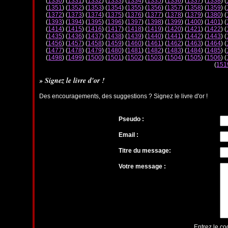
(
1330
) (
1331
) (
1332
) (
1333
) (
1334
) (
1335
) (
1336
) (
1337
) (
1338
) (
(
1351
) (
1352
) (
1353
) (
1354
) (
1355
) (
1356
) (
1357
) (
1358
) (
1359
) (
(
1372
) (
1373
) (
1374
) (
1375
) (
1376
) (
1377
) (
1378
) (
1379
) (
1380
) (
(
1393
) (
1394
) (
1395
) (
1396
) (
1397
) (
1398
) (
1399
) (
1400
) (
1401
) (
(
1414
) (
1415
) (
1416
) (
1417
) (
1418
) (
1419
) (
1420
) (
1421
) (
1422
) (
(
1435
) (
1436
) (
1437
) (
1438
) (
1439
) (
1440
) (
1441
) (
1442
) (
1443
) (
(
1456
) (
1457
) (
1458
) (
1459
) (
1460
) (
1461
) (
1462
) (
1463
) (
1464
) (
(
1477
) (
1478
) (
1479
) (
1480
) (
1481
) (
1482
) (
1483
) (
1484
) (
1485
) (
(
1498
) (
1499
) (
1500
) (
1501
) (
1502
) (
1503
) (
1504
) (
1505
) (
1506
) (
(
151
» Signez le livre d'or !
Des encouragements, des suggestions ? Signez le livre d'or !
Pseudo :
Email :
Titre du message:
Votre message :
Entrez le co