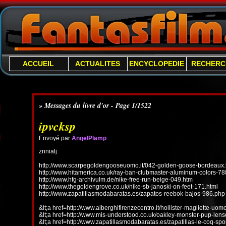
ACCUEIL
ACTUALITES
ENCYCLOPEDIE
RECHERC
» Messages du livre d'or - Page 1/1522
ipvcksp
Envoyé par
AngelPlamp
znnialj
http://www.scarpegoldengooseuomo.it/042-golden-goose-bordeaux.
http://www.hitamerica.co.uk/ray-ban-clubmaster-aluminum-colors-78
http://www.hfg-archivulm.de/nike-free-run-beige-049.htm
http://www.thegoldengrove.co.uk/nike-sb-janoski-on-feet-171.html
http://www.zapatillasmodabaratas.es/zapatos-reebok-bajos-986.php
&lt;a href=http://www.alberghifirenzecentro.it/hollister-magliette-uo
&lt;a href=http://www.mis-understood.co.uk/oakley-monster-pup-len
&lt;a href=http://www.zapatillasmodabaratas.es/zapatillas-le-coq-spo