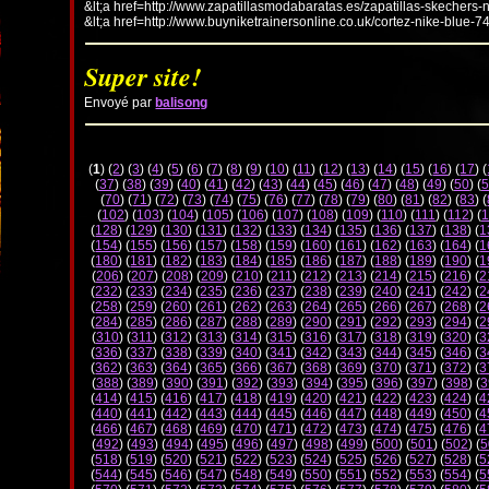
&lt;a href=http://www.zapatillasmodabaratas.es/zapatillas-skechers-
&lt;a href=http://www.buyniketrainersonline.co.uk/cortez-nike-blue-7
Super site!
Envoyé par
balisong
(
1
) (
2
) (
3
) (
4
) (
5
) (
6
) (
7
) (
8
) (
9
) (
10
) (
11
) (
12
) (
13
) (
14
) (
15
) (
16
) (
17
) (
(
37
) (
38
) (
39
) (
40
) (
41
) (
42
) (
43
) (
44
) (
45
) (
46
) (
47
) (
48
) (
49
) (
50
) (
5
(
70
) (
71
) (
72
) (
73
) (
74
) (
75
) (
76
) (
77
) (
78
) (
79
) (
80
) (
81
) (
82
) (
83
) (
(
102
) (
103
) (
104
) (
105
) (
106
) (
107
) (
108
) (
109
) (
110
) (
111
) (
112
) (
1
(
128
) (
129
) (
130
) (
131
) (
132
) (
133
) (
134
) (
135
) (
136
) (
137
) (
138
) (
1
(
154
) (
155
) (
156
) (
157
) (
158
) (
159
) (
160
) (
161
) (
162
) (
163
) (
164
) (
1
(
180
) (
181
) (
182
) (
183
) (
184
) (
185
) (
186
) (
187
) (
188
) (
189
) (
190
) (
1
(
206
) (
207
) (
208
) (
209
) (
210
) (
211
) (
212
) (
213
) (
214
) (
215
) (
216
) (
2
(
232
) (
233
) (
234
) (
235
) (
236
) (
237
) (
238
) (
239
) (
240
) (
241
) (
242
) (
2
(
258
) (
259
) (
260
) (
261
) (
262
) (
263
) (
264
) (
265
) (
266
) (
267
) (
268
) (
2
(
284
) (
285
) (
286
) (
287
) (
288
) (
289
) (
290
) (
291
) (
292
) (
293
) (
294
) (
2
(
310
) (
311
) (
312
) (
313
) (
314
) (
315
) (
316
) (
317
) (
318
) (
319
) (
320
) (
3
(
336
) (
337
) (
338
) (
339
) (
340
) (
341
) (
342
) (
343
) (
344
) (
345
) (
346
) (
3
(
362
) (
363
) (
364
) (
365
) (
366
) (
367
) (
368
) (
369
) (
370
) (
371
) (
372
) (
3
(
388
) (
389
) (
390
) (
391
) (
392
) (
393
) (
394
) (
395
) (
396
) (
397
) (
398
) (
3
(
414
) (
415
) (
416
) (
417
) (
418
) (
419
) (
420
) (
421
) (
422
) (
423
) (
424
) (
4
(
440
) (
441
) (
442
) (
443
) (
444
) (
445
) (
446
) (
447
) (
448
) (
449
) (
450
) (
4
(
466
) (
467
) (
468
) (
469
) (
470
) (
471
) (
472
) (
473
) (
474
) (
475
) (
476
) (
4
(
492
) (
493
) (
494
) (
495
) (
496
) (
497
) (
498
) (
499
) (
500
) (
501
) (
502
) (
5
(
518
) (
519
) (
520
) (
521
) (
522
) (
523
) (
524
) (
525
) (
526
) (
527
) (
528
) (
5
(
544
) (
545
) (
546
) (
547
) (
548
) (
549
) (
550
) (
551
) (
552
) (
553
) (
554
) (
5