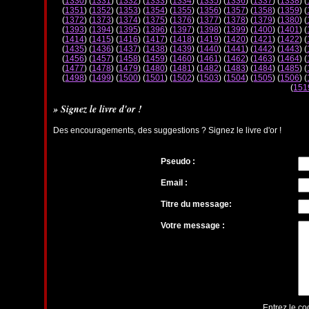
(
1330
) (
1331
) (
1332
) (
1333
) (
1334
) (
1335
) (
1336
) (
1337
) (
1338
) (
(
1351
) (
1352
) (
1353
) (
1354
) (
1355
) (
1356
) (
1357
) (
1358
) (
1359
) (
(
1372
) (
1373
) (
1374
) (
1375
) (
1376
) (
1377
) (
1378
) (
1379
) (
1380
) (
(
1393
) (
1394
) (
1395
) (
1396
) (
1397
) (
1398
) (
1399
) (
1400
) (
1401
) (
(
1414
) (
1415
) (
1416
) (
1417
) (
1418
) (
1419
) (
1420
) (
1421
) (
1422
) (
(
1435
) (
1436
) (
1437
) (
1438
) (
1439
) (
1440
) (
1441
) (
1442
) (
1443
) (
(
1456
) (
1457
) (
1458
) (
1459
) (
1460
) (
1461
) (
1462
) (
1463
) (
1464
) (
(
1477
) (
1478
) (
1479
) (
1480
) (
1481
) (
1482
) (
1483
) (
1484
) (
1485
) (
(
1498
) (
1499
) (
1500
) (
1501
) (
1502
) (
1503
) (
1504
) (
1505
) (
1506
) (
(
151
» Signez le livre d'or !
Des encouragements, des suggestions ? Signez le livre d'or !
Pseudo :
Email :
Titre du message:
Votre message :
Entrez le co