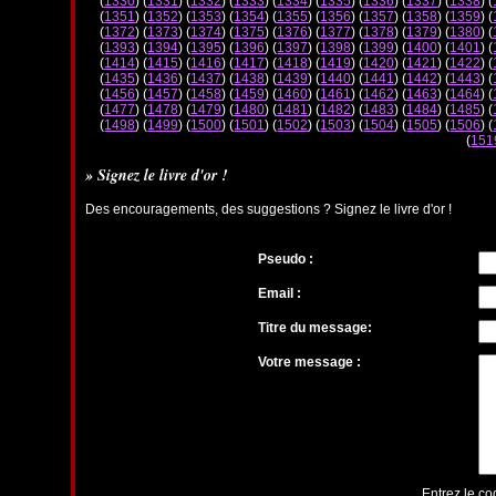
(
1330
) (
1331
) (
1332
) (
1333
) (
1334
) (
1335
) (
1336
) (
1337
) (
1338
) (
(
1351
) (
1352
) (
1353
) (
1354
) (
1355
) (
1356
) (
1357
) (
1358
) (
1359
) (
(
1372
) (
1373
) (
1374
) (
1375
) (
1376
) (
1377
) (
1378
) (
1379
) (
1380
) (
(
1393
) (
1394
) (
1395
) (
1396
) (
1397
) (
1398
) (
1399
) (
1400
) (
1401
) (
(
1414
) (
1415
) (
1416
) (
1417
) (
1418
) (
1419
) (
1420
) (
1421
) (
1422
) (
(
1435
) (
1436
) (
1437
) (
1438
) (
1439
) (
1440
) (
1441
) (
1442
) (
1443
) (
(
1456
) (
1457
) (
1458
) (
1459
) (
1460
) (
1461
) (
1462
) (
1463
) (
1464
) (
(
1477
) (
1478
) (
1479
) (
1480
) (
1481
) (
1482
) (
1483
) (
1484
) (
1485
) (
(
1498
) (
1499
) (
1500
) (
1501
) (
1502
) (
1503
) (
1504
) (
1505
) (
1506
) (
(
151
» Signez le livre d'or !
Des encouragements, des suggestions ? Signez le livre d'or !
Pseudo :
Email :
Titre du message:
Votre message :
Entrez le co