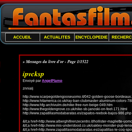
ACCUEIL
ACTUALITES
ENCYCLOPEDIE
RECHERC
» Messages du livre d'or - Page 1/1522
ipvcksp
Envoyé par
AngelPlamp
znnialj
http://www.scarpegoldengooseuomo.it/042-golden-goose-bordeaux.
http://www.hitamerica.co.uk/ray-ban-clubmaster-aluminum-colors-78
http://www.hfg-archivulm.de/nike-free-run-beige-049.htm
http://www.thegoldengrove.co.uk/nike-sb-janoski-on-feet-171.html
http://www.zapatillasmodabaratas.es/zapatos-reebok-bajos-986.php
&lt;a href=http://www.alberghifirenzecentro.it/hollister-magliette-uo
&lt;a href=http://www.mis-understood.co.uk/oakley-monster-pup-len
&lt;a href=http://www.zapatillasmodabaratas.es/zapatillas-le-coq-spo