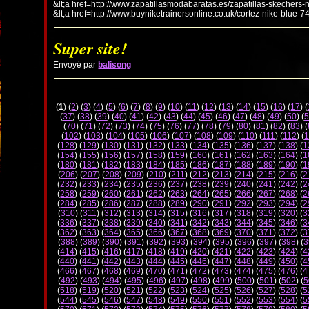
&lt;a href=http://www.zapatillasmodabaratas.es/zapatillas-skechers-
&lt;a href=http://www.buyniketrainersonline.co.uk/cortez-nike-blue-7
Super site!
Envoyé par
balisong
(
1
) (
2
) (
3
) (
4
) (
5
) (
6
) (
7
) (
8
) (
9
) (
10
) (
11
) (
12
) (
13
) (
14
) (
15
) (
16
) (
17
) (
(
37
) (
38
) (
39
) (
40
) (
41
) (
42
) (
43
) (
44
) (
45
) (
46
) (
47
) (
48
) (
49
) (
50
) (
5
(
70
) (
71
) (
72
) (
73
) (
74
) (
75
) (
76
) (
77
) (
78
) (
79
) (
80
) (
81
) (
82
) (
83
) (
(
102
) (
103
) (
104
) (
105
) (
106
) (
107
) (
108
) (
109
) (
110
) (
111
) (
112
) (
1
(
128
) (
129
) (
130
) (
131
) (
132
) (
133
) (
134
) (
135
) (
136
) (
137
) (
138
) (
1
(
154
) (
155
) (
156
) (
157
) (
158
) (
159
) (
160
) (
161
) (
162
) (
163
) (
164
) (
1
(
180
) (
181
) (
182
) (
183
) (
184
) (
185
) (
186
) (
187
) (
188
) (
189
) (
190
) (
1
(
206
) (
207
) (
208
) (
209
) (
210
) (
211
) (
212
) (
213
) (
214
) (
215
) (
216
) (
2
(
232
) (
233
) (
234
) (
235
) (
236
) (
237
) (
238
) (
239
) (
240
) (
241
) (
242
) (
2
(
258
) (
259
) (
260
) (
261
) (
262
) (
263
) (
264
) (
265
) (
266
) (
267
) (
268
) (
2
(
284
) (
285
) (
286
) (
287
) (
288
) (
289
) (
290
) (
291
) (
292
) (
293
) (
294
) (
2
(
310
) (
311
) (
312
) (
313
) (
314
) (
315
) (
316
) (
317
) (
318
) (
319
) (
320
) (
3
(
336
) (
337
) (
338
) (
339
) (
340
) (
341
) (
342
) (
343
) (
344
) (
345
) (
346
) (
3
(
362
) (
363
) (
364
) (
365
) (
366
) (
367
) (
368
) (
369
) (
370
) (
371
) (
372
) (
3
(
388
) (
389
) (
390
) (
391
) (
392
) (
393
) (
394
) (
395
) (
396
) (
397
) (
398
) (
3
(
414
) (
415
) (
416
) (
417
) (
418
) (
419
) (
420
) (
421
) (
422
) (
423
) (
424
) (
4
(
440
) (
441
) (
442
) (
443
) (
444
) (
445
) (
446
) (
447
) (
448
) (
449
) (
450
) (
4
(
466
) (
467
) (
468
) (
469
) (
470
) (
471
) (
472
) (
473
) (
474
) (
475
) (
476
) (
4
(
492
) (
493
) (
494
) (
495
) (
496
) (
497
) (
498
) (
499
) (
500
) (
501
) (
502
) (
5
(
518
) (
519
) (
520
) (
521
) (
522
) (
523
) (
524
) (
525
) (
526
) (
527
) (
528
) (
5
(
544
) (
545
) (
546
) (
547
) (
548
) (
549
) (
550
) (
551
) (
552
) (
553
) (
554
) (
5