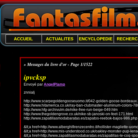
ACCUEIL
ACTUALITES
ENCYCLOPEDIE
RECHERC
» Messages du livre d'or - Page 1/1522
ipvcksp
Envoyé par
AngelPlamp
znnialj
http://www.scarpegoldengooseuomo.it/042-golden-goose-bordeaux.
http://www.hitamerica.co.uk/ray-ban-clubmaster-aluminum-colors-78
http://www.hfg-archivulm.de/nike-free-run-beige-049.htm
http://www.thegoldengrove.co.uk/nike-sb-janoski-on-feet-171.html
http://www.zapatillasmodabaratas.es/zapatos-reebok-bajos-986.php
&lt;a href=http://www.alberghifirenzecentro.it/hollister-magliette-uo
&lt;a href=http://www.mis-understood.co.uk/oakley-monster-pup-len
&lt;a href=http://www.zapatillasmodabaratas.es/zapatillas-le-coq-spo