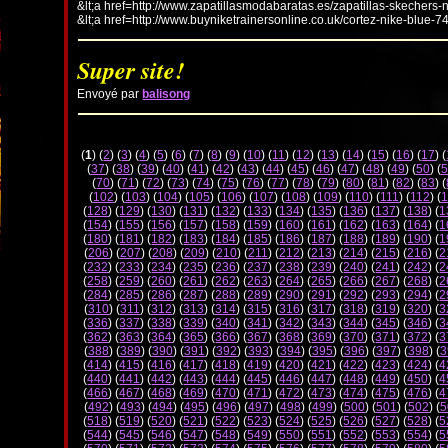
&lt;a href=http://www.zapatillasmodabaratas.es/zapatillas-skechers-
&lt;a href=http://www.buyniketrainersonline.co.uk/cortez-nike-blue-7
Super site!
Envoyé par
balisong
(
1
) (
2
) (
3
) (
4
) (
5
) (
6
) (
7
) (
8
) (
9
) (
10
) (
11
) (
12
) (
13
) (
14
) (
15
) (
16
) (
17
) (
(
37
) (
38
) (
39
) (
40
) (
41
) (
42
) (
43
) (
44
) (
45
) (
46
) (
47
) (
48
) (
49
) (
50
) (
5
(
70
) (
71
) (
72
) (
73
) (
74
) (
75
) (
76
) (
77
) (
78
) (
79
) (
80
) (
81
) (
82
) (
83
) (
(
102
) (
103
) (
104
) (
105
) (
106
) (
107
) (
108
) (
109
) (
110
) (
111
) (
112
) (
1
(
128
) (
129
) (
130
) (
131
) (
132
) (
133
) (
134
) (
135
) (
136
) (
137
) (
138
) (
1
(
154
) (
155
) (
156
) (
157
) (
158
) (
159
) (
160
) (
161
) (
162
) (
163
) (
164
) (
1
(
180
) (
181
) (
182
) (
183
) (
184
) (
185
) (
186
) (
187
) (
188
) (
189
) (
190
) (
1
(
206
) (
207
) (
208
) (
209
) (
210
) (
211
) (
212
) (
213
) (
214
) (
215
) (
216
) (
2
(
232
) (
233
) (
234
) (
235
) (
236
) (
237
) (
238
) (
239
) (
240
) (
241
) (
242
) (
2
(
258
) (
259
) (
260
) (
261
) (
262
) (
263
) (
264
) (
265
) (
266
) (
267
) (
268
) (
2
(
284
) (
285
) (
286
) (
287
) (
288
) (
289
) (
290
) (
291
) (
292
) (
293
) (
294
) (
2
(
310
) (
311
) (
312
) (
313
) (
314
) (
315
) (
316
) (
317
) (
318
) (
319
) (
320
) (
3
(
336
) (
337
) (
338
) (
339
) (
340
) (
341
) (
342
) (
343
) (
344
) (
345
) (
346
) (
3
(
362
) (
363
) (
364
) (
365
) (
366
) (
367
) (
368
) (
369
) (
370
) (
371
) (
372
) (
3
(
388
) (
389
) (
390
) (
391
) (
392
) (
393
) (
394
) (
395
) (
396
) (
397
) (
398
) (
3
(
414
) (
415
) (
416
) (
417
) (
418
) (
419
) (
420
) (
421
) (
422
) (
423
) (
424
) (
4
(
440
) (
441
) (
442
) (
443
) (
444
) (
445
) (
446
) (
447
) (
448
) (
449
) (
450
) (
4
(
466
) (
467
) (
468
) (
469
) (
470
) (
471
) (
472
) (
473
) (
474
) (
475
) (
476
) (
4
(
492
) (
493
) (
494
) (
495
) (
496
) (
497
) (
498
) (
499
) (
500
) (
501
) (
502
) (
5
(
518
) (
519
) (
520
) (
521
) (
522
) (
523
) (
524
) (
525
) (
526
) (
527
) (
528
) (
5
(
544
) (
545
) (
546
) (
547
) (
548
) (
549
) (
550
) (
551
) (
552
) (
553
) (
554
) (
5