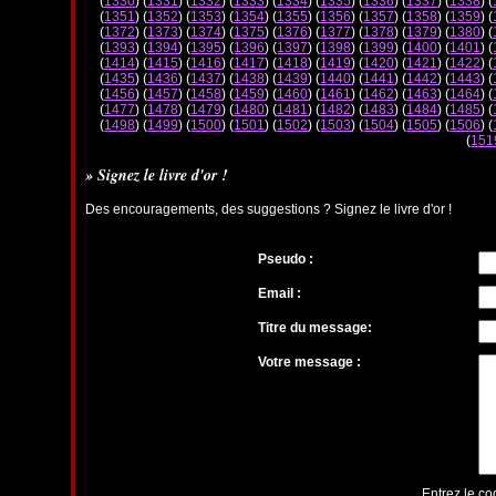
(
1330
) (
1331
) (
1332
) (
1333
) (
1334
) (
1335
) (
1336
) (
1337
) (
1338
) (
(
1351
) (
1352
) (
1353
) (
1354
) (
1355
) (
1356
) (
1357
) (
1358
) (
1359
) (
(
1372
) (
1373
) (
1374
) (
1375
) (
1376
) (
1377
) (
1378
) (
1379
) (
1380
) (
(
1393
) (
1394
) (
1395
) (
1396
) (
1397
) (
1398
) (
1399
) (
1400
) (
1401
) (
(
1414
) (
1415
) (
1416
) (
1417
) (
1418
) (
1419
) (
1420
) (
1421
) (
1422
) (
(
1435
) (
1436
) (
1437
) (
1438
) (
1439
) (
1440
) (
1441
) (
1442
) (
1443
) (
(
1456
) (
1457
) (
1458
) (
1459
) (
1460
) (
1461
) (
1462
) (
1463
) (
1464
) (
(
1477
) (
1478
) (
1479
) (
1480
) (
1481
) (
1482
) (
1483
) (
1484
) (
1485
) (
(
1498
) (
1499
) (
1500
) (
1501
) (
1502
) (
1503
) (
1504
) (
1505
) (
1506
) (
(
151
» Signez le livre d'or !
Des encouragements, des suggestions ? Signez le livre d'or !
Pseudo :
Email :
Titre du message:
Votre message :
Entrez le co