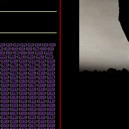
29
) (
30
) (
31
) (
32
) (
33
) (
34
) (
35
) (
36
)
62
) (
63
) (
64
) (
65
) (
66
) (
67
) (
68
) (
69
)
95
) (
96
) (
97
) (
98
) (
99
) (
100
) (
101
)
122
) (
123
) (
124
) (
125
) (
126
) (
127
)
 (
148
) (
149
) (
150
) (
151
) (
152
) (
153
)
 (
174
) (
175
) (
176
) (
177
) (
178
) (
179
)
 (
200
) (
201
) (
202
) (
203
) (
204
) (
205
)
 (
226
) (
227
) (
228
) (
229
) (
230
) (
231
)
 (
252
) (
253
) (
254
) (
255
) (
256
) (
257
)
 (
278
) (
279
) (
280
) (
281
) (
282
) (
283
)
 (
304
) (
305
) (
306
) (
307
) (
308
) (
309
)
 (
330
) (
331
) (
332
) (
333
) (
334
) (
335
)
 (
356
) (
357
) (
358
) (
359
) (
360
) (
361
)
 (
382
) (
383
) (
384
) (
385
) (
386
) (
387
)
 (
408
) (
409
) (
410
) (
411
) (
412
) (
413
)
 (
434
) (
435
) (
436
) (
437
) (
438
) (
439
)
 (
460
) (
461
) (
462
) (
463
) (
464
) (
465
)
 (
486
) (
487
) (
488
) (
489
) (
490
) (
491
)
 (
512
) (
513
) (
514
) (
515
) (
516
) (
517
)
 (
538
) (
539
) (
540
) (
541
) (
542
) (
543
)
 (
564
) (
565
) (
566
) (
567
) (
568
) (
569
)