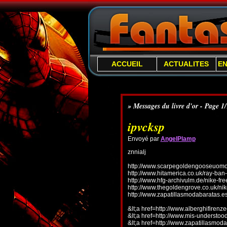
ACCUEIL
ACTUALITES
E
» Messages du livre d'or - Page 1
ipvcksp
Envoyé par
AngelPlamp
znnialj
http://www.scarpegoldengooseuomo.
http://www.hitamerica.co.uk/ray-ba
http://www.hfg-archivulm.de/nike-fr
http://www.thegoldengrove.co.uk/nik
http://www.zapatillasmodabaratas.e
&lt;a href=http://www.alberghifirenz
&lt;a href=http://www.mis-understo
&lt;a href=http://www.zapatillasmoda