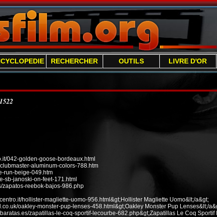
NCYCLOPEDIE
RECHERCHER
OUTILS
LIVRE D'OR
/1522
it/042-golden-goose-bordeaux.html
n-clubmaster-aluminum-colors-788.htm
ee-run-beige-049.htm
e-sb-janoski-on-feet-171.html
s/zapatos-reebok-bajos-986.php
ecentro.it/hollister-magliette-uomo-956.html&gt;Hollister Magliette Uomo&lt;/a&gt;
od.co.uk/oakley-monster-pup-lenses-458.html&gt;Oakley Monster Pup Lenses&lt;/a&g
baratas.es/zapatillas-le-coq-sportif-lecourbe-682.php&gt;Zapatillas Le Coq Sportif