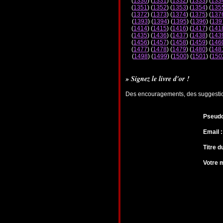
(
1330
) (
1331
) (
1332
) (
1333
) (
133
(
1351
) (
1352
) (
1353
) (
1354
) (
135
(
1372
) (
1373
) (
1374
) (
1375
) (
137
(
1393
) (
1394
) (
1395
) (
1396
) (
139
(
1414
) (
1415
) (
1416
) (
1417
) (
141
(
1435
) (
1436
) (
1437
) (
1438
) (
143
(
1456
) (
1457
) (
1458
) (
1459
) (
146
(
1477
) (
1478
) (
1479
) (
1480
) (
148
(
1498
) (
1499
) (
1500
) (
1501
) (
150
» Signez le livre d'or !
Des encouragements, des suggestions
Pseudo
Email :
Titre 
Votre 