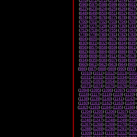
(
570
) (
571
) (
572
) (
573
) (
574
) (
575
)
(
596
) (
597
) (
598
) (
599
) (
600
) (
601
)
(
622
) (
623
) (
624
) (
625
) (
626
) (
627
)
(
648
) (
649
) (
650
) (
651
) (
652
) (
653
)
(
674
) (
675
) (
676
) (
677
) (
678
) (
679
)
(
700
) (
701
) (
702
) (
703
) (
704
) (
705
)
(
726
) (
727
) (
728
) (
729
) (
730
) (
731
)
(
752
) (
753
) (
754
) (
755
) (
756
) (
757
)
(
778
) (
779
) (
780
) (
781
) (
782
) (
783
)
(
804
) (
805
) (
806
) (
807
) (
808
) (
809
)
(
830
) (
831
) (
832
) (
833
) (
834
) (
835
)
(
856
) (
857
) (
858
) (
859
) (
860
) (
861
)
(
882
) (
883
) (
884
) (
885
) (
886
) (
887
)
(
908
) (
909
) (
910
) (
911
) (
912
) (
913
)
(
934
) (
935
) (
936
) (
937
) (
938
) (
939
)
(
960
) (
961
) (
962
) (
963
) (
964
) (
965
)
(
986
) (
987
) (
988
) (
989
) (
990
) (
991
) 
(
1010
) (
1011
) (
1012
) (
1013
) (
101
(
1031
) (
1032
) (
1033
) (
1034
) (
103
(
1052
) (
1053
) (
1054
) (
1055
) (
105
(
1073
) (
1074
) (
1075
) (
1076
) (
107
(
1094
) (
1095
) (
1096
) (
1097
) (
1098
)
(
1116
) (
1117
) (
1118
) (
1119
) (
1120
) (
(
1138
) (
1139
) (
1140
) (
1141
) (
1142
) 
(
1160
) (
1161
) (
1162
) (
1163
) (
1164
) 
(
1182
) (
1183
) (
1184
) (
1185
) (
1186
) (
(
1204
) (
1205
) (
1206
) (
1207
) (
120
(
1225
) (
1226
) (
1227
) (
1228
) (
122
(
1246
) (
1247
) (
1248
) (
1249
) (
125
(
1267
) (
1268
) (
1269
) (
1270
) (
127
(
1288
) (
1289
) (
1290
) (
1291
) (
129
(
1309
) (
1310
) (
1311
) (
1312
) (
131