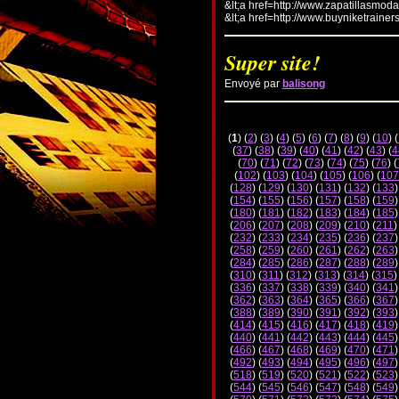
&lt;a href=http://www.zapatillasmod
&lt;a href=http://www.buyniketrainer
Super site!
Envoyé par
balisong
(
1
) (
2
) (
3
) (
4
) (
5
) (
6
) (
7
) (
8
) (
9
) (
10
) (
(
37
) (
38
) (
39
) (
40
) (
41
) (
42
) (
43
) (
4
(
70
) (
71
) (
72
) (
73
) (
74
) (
75
) (
76
) (
(
102
) (
103
) (
104
) (
105
) (
106
) (
107
(
128
) (
129
) (
130
) (
131
) (
132
) (
133
)
(
154
) (
155
) (
156
) (
157
) (
158
) (
159
)
(
180
) (
181
) (
182
) (
183
) (
184
) (
185
)
(
206
) (
207
) (
208
) (
209
) (
210
) (
211
)
(
232
) (
233
) (
234
) (
235
) (
236
) (
237
)
(
258
) (
259
) (
260
) (
261
) (
262
) (
263
)
(
284
) (
285
) (
286
) (
287
) (
288
) (
289
)
(
310
) (
311
) (
312
) (
313
) (
314
) (
315
)
(
336
) (
337
) (
338
) (
339
) (
340
) (
341
)
(
362
) (
363
) (
364
) (
365
) (
366
) (
367
)
(
388
) (
389
) (
390
) (
391
) (
392
) (
393
)
(
414
) (
415
) (
416
) (
417
) (
418
) (
419
)
(
440
) (
441
) (
442
) (
443
) (
444
) (
445
)
(
466
) (
467
) (
468
) (
469
) (
470
) (
471
)
(
492
) (
493
) (
494
) (
495
) (
496
) (
497
)
(
518
) (
519
) (
520
) (
521
) (
522
) (
523
)
(
544
) (
545
) (
546
) (
547
) (
548
) (
549
)