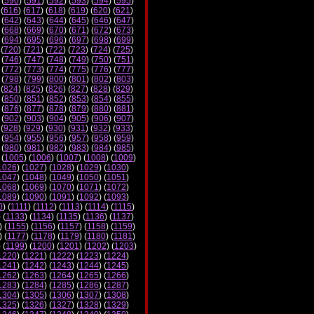
 (
590
) (
591
) (
592
) (
593
) (
594
) (
595
)
 (
616
) (
617
) (
618
) (
619
) (
620
) (
621
)
 (
642
) (
643
) (
644
) (
645
) (
646
) (
647
)
 (
668
) (
669
) (
670
) (
671
) (
672
) (
673
)
 (
694
) (
695
) (
696
) (
697
) (
698
) (
699
)
 (
720
) (
721
) (
722
) (
723
) (
724
) (
725
)
 (
746
) (
747
) (
748
) (
749
) (
750
) (
751
)
 (
772
) (
773
) (
774
) (
775
) (
776
) (
777
)
 (
798
) (
799
) (
800
) (
801
) (
802
) (
803
)
 (
824
) (
825
) (
826
) (
827
) (
828
) (
829
)
 (
850
) (
851
) (
852
) (
853
) (
854
) (
855
)
 (
876
) (
877
) (
878
) (
879
) (
880
) (
881
)
 (
902
) (
903
) (
904
) (
905
) (
906
) (
907
)
 (
928
) (
929
) (
930
) (
931
) (
932
) (
933
)
 (
954
) (
955
) (
956
) (
957
) (
958
) (
959
)
 (
980
) (
981
) (
982
) (
983
) (
984
) (
985
)
 (
1005
) (
1006
) (
1007
) (
1008
) (
1009
)
1026
) (
1027
) (
1028
) (
1029
) (
1030
)
1047
) (
1048
) (
1049
) (
1050
) (
1051
)
1068
) (
1069
) (
1070
) (
1071
) (
1072
)
1089
) (
1090
) (
1091
) (
1092
) (
1093
)
0
) (
1111
) (
1112
) (
1113
) (
1114
) (
1115
)
) (
1133
) (
1134
) (
1135
) (
1136
) (
1137
)
) (
1155
) (
1156
) (
1157
) (
1158
) (
1159
)
) (
1177
) (
1178
) (
1179
) (
1180
) (
1181
)
) (
1199
) (
1200
) (
1201
) (
1202
) (
1203
)
1220
) (
1221
) (
1222
) (
1223
) (
1224
)
1241
) (
1242
) (
1243
) (
1244
) (
1245
)
1262
) (
1263
) (
1264
) (
1265
) (
1266
)
1283
) (
1284
) (
1285
) (
1286
) (
1287
)
1304
) (
1305
) (
1306
) (
1307
) (
1308
)
1325
) (
1326
) (
1327
) (
1328
) (
1329
)