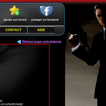
CONTACT
AIDE
Retour page précédente
t;
 Lecourbe&lt;/a&gt;