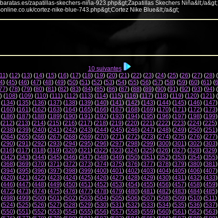
abaratas.es/zapatillas-skechers-niña-923.php&gt;Zapatillas Skechers Niña&lt;/a&gt;
sonline.co.uk/cortez-nike-blue-743.php&gt;Cortez Nike Blue&lt;/a&gt;
10 suivantes
11
) (
12
) (
13
) (
14
) (
15
) (
16
) (
17
) (
18
) (
19
) (
20
) (
21
) (
22
) (
23
) (
24
) (
25
) (
26
) (
27
) (
28
) (
4
) (
45
) (
46
) (
47
) (
48
) (
49
) (
50
) (
51
) (
52
) (
53
) (
54
) (
55
) (
56
) (
57
) (
58
) (
59
) (
60
) (
61
) (
77
) (
78
) (
79
) (
80
) (
81
) (
82
) (
83
) (
84
) (
85
) (
86
) (
87
) (
88
) (
89
) (
90
) (
91
) (
92
) (
93
) (
94
) (
) (
108
) (
109
) (
110
) (
111
) (
112
) (
113
) (
114
) (
115
) (
116
) (
117
) (
118
) (
119
) (
120
) (
121
) (
 (
134
) (
135
) (
136
) (
137
) (
138
) (
139
) (
140
) (
141
) (
142
) (
143
) (
144
) (
145
) (
146
) (
147
)
 (
160
) (
161
) (
162
) (
163
) (
164
) (
165
) (
166
) (
167
) (
168
) (
169
) (
170
) (
171
) (
172
) (
173
)
 (
186
) (
187
) (
188
) (
189
) (
190
) (
191
) (
192
) (
193
) (
194
) (
195
) (
196
) (
197
) (
198
) (
199
)
 (
212
) (
213
) (
214
) (
215
) (
216
) (
217
) (
218
) (
219
) (
220
) (
221
) (
222
) (
223
) (
224
) (
225
)
 (
238
) (
239
) (
240
) (
241
) (
242
) (
243
) (
244
) (
245
) (
246
) (
247
) (
248
) (
249
) (
250
) (
251
)
 (
264
) (
265
) (
266
) (
267
) (
268
) (
269
) (
270
) (
271
) (
272
) (
273
) (
274
) (
275
) (
276
) (
277
)
 (
290
) (
291
) (
292
) (
293
) (
294
) (
295
) (
296
) (
297
) (
298
) (
299
) (
300
) (
301
) (
302
) (
303
)
 (
316
) (
317
) (
318
) (
319
) (
320
) (
321
) (
322
) (
323
) (
324
) (
325
) (
326
) (
327
) (
328
) (
329
)
 (
342
) (
343
) (
344
) (
345
) (
346
) (
347
) (
348
) (
349
) (
350
) (
351
) (
352
) (
353
) (
354
) (
355
)
 (
368
) (
369
) (
370
) (
371
) (
372
) (
373
) (
374
) (
375
) (
376
) (
377
) (
378
) (
379
) (
380
) (
381
)
 (
394
) (
395
) (
396
) (
397
) (
398
) (
399
) (
400
) (
401
) (
402
) (
403
) (
404
) (
405
) (
406
) (
407
)
 (
420
) (
421
) (
422
) (
423
) (
424
) (
425
) (
426
) (
427
) (
428
) (
429
) (
430
) (
431
) (
432
) (
433
)
 (
446
) (
447
) (
448
) (
449
) (
450
) (
451
) (
452
) (
453
) (
454
) (
455
) (
456
) (
457
) (
458
) (
459
)
 (
472
) (
473
) (
474
) (
475
) (
476
) (
477
) (
478
) (
479
) (
480
) (
481
) (
482
) (
483
) (
484
) (
485
)
 (
498
) (
499
) (
500
) (
501
) (
502
) (
503
) (
504
) (
505
) (
506
) (
507
) (
508
) (
509
) (
510
) (
511
)
 (
524
) (
525
) (
526
) (
527
) (
528
) (
529
) (
530
) (
531
) (
532
) (
533
) (
534
) (
535
) (
536
) (
537
)
 (
550
) (
551
) (
552
) (
553
) (
554
) (
555
) (
556
) (
557
) (
558
) (
559
) (
560
) (
561
) (
562
) (
563
)