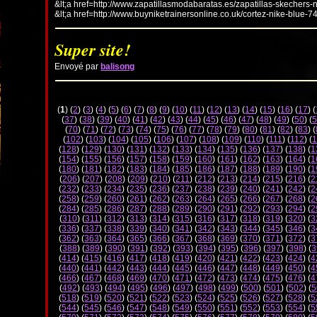
&lt;a href=http://www.zapatillasmodabaratas.es/zapatillas-skechers-
&lt;a href=http://www.buyniketrainersonline.co.uk/cortez-nike-blue-7
Super site!
Envoyé par
balisong
(
1
) (
2
) (
3
) (
4
) (
5
) (
6
) (
7
) (
8
) (
9
) (
10
) (
11
) (
12
) (
13
) (
14
) (
15
) (
16
) (
17
) (
(
37
) (
38
) (
39
) (
40
) (
41
) (
42
) (
43
) (
44
) (
45
) (
46
) (
47
) (
48
) (
49
) (
50
) (
5
(
70
) (
71
) (
72
) (
73
) (
74
) (
75
) (
76
) (
77
) (
78
) (
79
) (
80
) (
81
) (
82
) (
83
) (
(
102
) (
103
) (
104
) (
105
) (
106
) (
107
) (
108
) (
109
) (
110
) (
111
) (
112
) (
1
(
128
) (
129
) (
130
) (
131
) (
132
) (
133
) (
134
) (
135
) (
136
) (
137
) (
138
) (
1
(
154
) (
155
) (
156
) (
157
) (
158
) (
159
) (
160
) (
161
) (
162
) (
163
) (
164
) (
1
(
180
) (
181
) (
182
) (
183
) (
184
) (
185
) (
186
) (
187
) (
188
) (
189
) (
190
) (
1
(
206
) (
207
) (
208
) (
209
) (
210
) (
211
) (
212
) (
213
) (
214
) (
215
) (
216
) (
2
(
232
) (
233
) (
234
) (
235
) (
236
) (
237
) (
238
) (
239
) (
240
) (
241
) (
242
) (
2
(
258
) (
259
) (
260
) (
261
) (
262
) (
263
) (
264
) (
265
) (
266
) (
267
) (
268
) (
2
(
284
) (
285
) (
286
) (
287
) (
288
) (
289
) (
290
) (
291
) (
292
) (
293
) (
294
) (
2
(
310
) (
311
) (
312
) (
313
) (
314
) (
315
) (
316
) (
317
) (
318
) (
319
) (
320
) (
3
(
336
) (
337
) (
338
) (
339
) (
340
) (
341
) (
342
) (
343
) (
344
) (
345
) (
346
) (
3
(
362
) (
363
) (
364
) (
365
) (
366
) (
367
) (
368
) (
369
) (
370
) (
371
) (
372
) (
3
(
388
) (
389
) (
390
) (
391
) (
392
) (
393
) (
394
) (
395
) (
396
) (
397
) (
398
) (
3
(
414
) (
415
) (
416
) (
417
) (
418
) (
419
) (
420
) (
421
) (
422
) (
423
) (
424
) (
4
(
440
) (
441
) (
442
) (
443
) (
444
) (
445
) (
446
) (
447
) (
448
) (
449
) (
450
) (
4
(
466
) (
467
) (
468
) (
469
) (
470
) (
471
) (
472
) (
473
) (
474
) (
475
) (
476
) (
4
(
492
) (
493
) (
494
) (
495
) (
496
) (
497
) (
498
) (
499
) (
500
) (
501
) (
502
) (
5
(
518
) (
519
) (
520
) (
521
) (
522
) (
523
) (
524
) (
525
) (
526
) (
527
) (
528
) (
5
(
544
) (
545
) (
546
) (
547
) (
548
) (
549
) (
550
) (
551
) (
552
) (
553
) (
554
) (
5