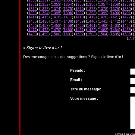
(
1330
) (
1331
) (
1332
) (
1333
) (
1334
) (
1335
) (
1336
) (
1337
) (
1338
) (
(
1351
) (
1352
) (
1353
) (
1354
) (
1355
) (
1356
) (
1357
) (
1358
) (
1359
) (
(
1372
) (
1373
) (
1374
) (
1375
) (
1376
) (
1377
) (
1378
) (
1379
) (
1380
) (
(
1393
) (
1394
) (
1395
) (
1396
) (
1397
) (
1398
) (
1399
) (
1400
) (
1401
) (
(
1414
) (
1415
) (
1416
) (
1417
) (
1418
) (
1419
) (
1420
) (
1421
) (
1422
) (
(
1435
) (
1436
) (
1437
) (
1438
) (
1439
) (
1440
) (
1441
) (
1442
) (
1443
) (
(
1456
) (
1457
) (
1458
) (
1459
) (
1460
) (
1461
) (
1462
) (
1463
) (
1464
) (
(
1477
) (
1478
) (
1479
) (
1480
) (
1481
) (
1482
) (
1483
) (
1484
) (
1485
) (
(
1498
) (
1499
) (
1500
) (
1501
) (
1502
) (
1503
) (
1504
) (
1505
) (
1506
) (
(
151
» Signez le livre d'or !
Des encouragements, des suggestions ? Signez le livre d'or !
Pseudo :
Email :
Titre du message:
Votre message :
Entrez le co