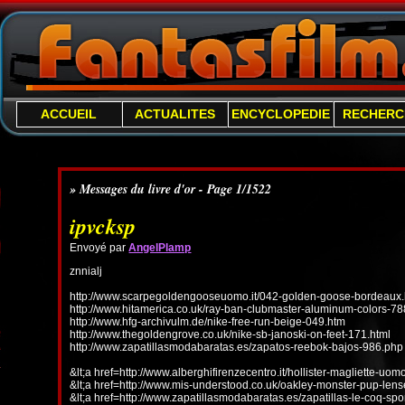
ACCUEIL
ACTUALITES
ENCYCLOPEDIE
RECHERC
» Messages du livre d'or - Page 1/1522
ipvcksp
Envoyé par
AngelPlamp
znnialj
http://www.scarpegoldengooseuomo.it/042-golden-goose-bordeaux.
http://www.hitamerica.co.uk/ray-ban-clubmaster-aluminum-colors-78
http://www.hfg-archivulm.de/nike-free-run-beige-049.htm
http://www.thegoldengrove.co.uk/nike-sb-janoski-on-feet-171.html
http://www.zapatillasmodabaratas.es/zapatos-reebok-bajos-986.php
&lt;a href=http://www.alberghifirenzecentro.it/hollister-magliette-uo
&lt;a href=http://www.mis-understood.co.uk/oakley-monster-pup-len
&lt;a href=http://www.zapatillasmodabaratas.es/zapatillas-le-coq-spo