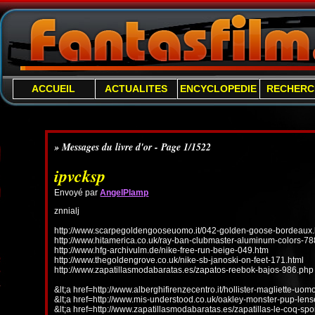
ACCUEIL
ACTUALITES
ENCYCLOPEDIE
RECHERC
» Messages du livre d'or - Page 1/1522
ipvcksp
Envoyé par
AngelPlamp
znnialj
http://www.scarpegoldengooseuomo.it/042-golden-goose-bordeaux.
http://www.hitamerica.co.uk/ray-ban-clubmaster-aluminum-colors-78
http://www.hfg-archivulm.de/nike-free-run-beige-049.htm
http://www.thegoldengrove.co.uk/nike-sb-janoski-on-feet-171.html
http://www.zapatillasmodabaratas.es/zapatos-reebok-bajos-986.php
&lt;a href=http://www.alberghifirenzecentro.it/hollister-magliette-uo
&lt;a href=http://www.mis-understood.co.uk/oakley-monster-pup-len
&lt;a href=http://www.zapatillasmodabaratas.es/zapatillas-le-coq-spo