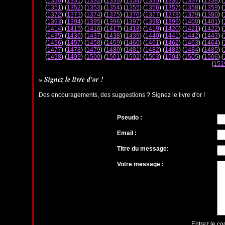
(
1330
) (
1331
) (
1332
) (
1333
) (
1334
) (
1335
) (
1336
) (
1337
) (
1338
) (
(
1351
) (
1352
) (
1353
) (
1354
) (
1355
) (
1356
) (
1357
) (
1358
) (
1359
) (
(
1372
) (
1373
) (
1374
) (
1375
) (
1376
) (
1377
) (
1378
) (
1379
) (
1380
) (
(
1393
) (
1394
) (
1395
) (
1396
) (
1397
) (
1398
) (
1399
) (
1400
) (
1401
) (
(
1414
) (
1415
) (
1416
) (
1417
) (
1418
) (
1419
) (
1420
) (
1421
) (
1422
) (
(
1435
) (
1436
) (
1437
) (
1438
) (
1439
) (
1440
) (
1441
) (
1442
) (
1443
) (
(
1456
) (
1457
) (
1458
) (
1459
) (
1460
) (
1461
) (
1462
) (
1463
) (
1464
) (
(
1477
) (
1478
) (
1479
) (
1480
) (
1481
) (
1482
) (
1483
) (
1484
) (
1485
) (
(
1498
) (
1499
) (
1500
) (
1501
) (
1502
) (
1503
) (
1504
) (
1505
) (
1506
) (
(
151
» Signez le livre d'or !
Des encouragements, des suggestions ? Signez le livre d'or !
Pseudo :
Email :
Titre du message:
Votre message :
Entrez le co