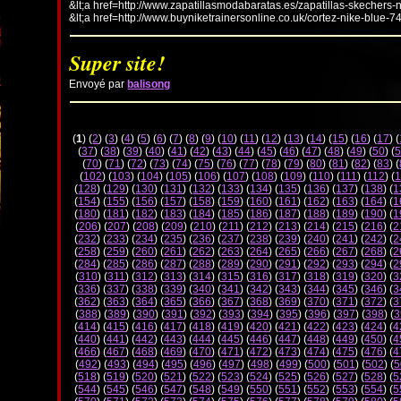
&lt;a href=http://www.zapatillasmodabaratas.es/zapatillas-skechers-
&lt;a href=http://www.buyniketrainersonline.co.uk/cortez-nike-blue-7
Super site!
Envoyé par
balisong
(
1
) (
2
) (
3
) (
4
) (
5
) (
6
) (
7
) (
8
) (
9
) (
10
) (
11
) (
12
) (
13
) (
14
) (
15
) (
16
) (
17
) (
(
37
) (
38
) (
39
) (
40
) (
41
) (
42
) (
43
) (
44
) (
45
) (
46
) (
47
) (
48
) (
49
) (
50
) (
5
(
70
) (
71
) (
72
) (
73
) (
74
) (
75
) (
76
) (
77
) (
78
) (
79
) (
80
) (
81
) (
82
) (
83
) (
(
102
) (
103
) (
104
) (
105
) (
106
) (
107
) (
108
) (
109
) (
110
) (
111
) (
112
) (
1
(
128
) (
129
) (
130
) (
131
) (
132
) (
133
) (
134
) (
135
) (
136
) (
137
) (
138
) (
1
(
154
) (
155
) (
156
) (
157
) (
158
) (
159
) (
160
) (
161
) (
162
) (
163
) (
164
) (
1
(
180
) (
181
) (
182
) (
183
) (
184
) (
185
) (
186
) (
187
) (
188
) (
189
) (
190
) (
1
(
206
) (
207
) (
208
) (
209
) (
210
) (
211
) (
212
) (
213
) (
214
) (
215
) (
216
) (
2
(
232
) (
233
) (
234
) (
235
) (
236
) (
237
) (
238
) (
239
) (
240
) (
241
) (
242
) (
2
(
258
) (
259
) (
260
) (
261
) (
262
) (
263
) (
264
) (
265
) (
266
) (
267
) (
268
) (
2
(
284
) (
285
) (
286
) (
287
) (
288
) (
289
) (
290
) (
291
) (
292
) (
293
) (
294
) (
2
(
310
) (
311
) (
312
) (
313
) (
314
) (
315
) (
316
) (
317
) (
318
) (
319
) (
320
) (
3
(
336
) (
337
) (
338
) (
339
) (
340
) (
341
) (
342
) (
343
) (
344
) (
345
) (
346
) (
3
(
362
) (
363
) (
364
) (
365
) (
366
) (
367
) (
368
) (
369
) (
370
) (
371
) (
372
) (
3
(
388
) (
389
) (
390
) (
391
) (
392
) (
393
) (
394
) (
395
) (
396
) (
397
) (
398
) (
3
(
414
) (
415
) (
416
) (
417
) (
418
) (
419
) (
420
) (
421
) (
422
) (
423
) (
424
) (
4
(
440
) (
441
) (
442
) (
443
) (
444
) (
445
) (
446
) (
447
) (
448
) (
449
) (
450
) (
4
(
466
) (
467
) (
468
) (
469
) (
470
) (
471
) (
472
) (
473
) (
474
) (
475
) (
476
) (
4
(
492
) (
493
) (
494
) (
495
) (
496
) (
497
) (
498
) (
499
) (
500
) (
501
) (
502
) (
5
(
518
) (
519
) (
520
) (
521
) (
522
) (
523
) (
524
) (
525
) (
526
) (
527
) (
528
) (
5
(
544
) (
545
) (
546
) (
547
) (
548
) (
549
) (
550
) (
551
) (
552
) (
553
) (
554
) (
5