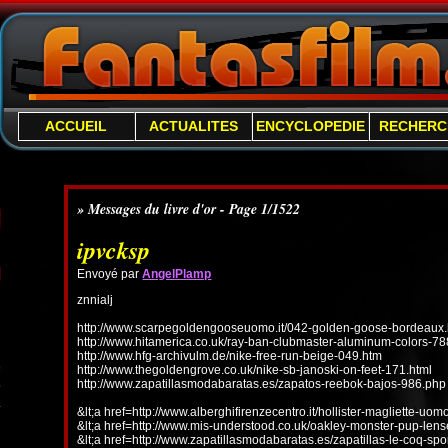
ACCUEIL
ACTUALITES
ENCYCLOPEDIE
RECHERC
» Messages du livre d'or - Page 1/1522
ipvcksp
Envoyé par
AngelPlamp
znnialj
http://www.scarpegoldengooseuomo.it/042-golden-goose-bordeaux.
http://www.hitamerica.co.uk/ray-ban-clubmaster-aluminum-colors-78
http://www.hfg-archivulm.de/nike-free-run-beige-049.htm
http://www.thegoldengrove.co.uk/nike-sb-janoski-on-feet-171.html
http://www.zapatillasmodabaratas.es/zapatos-reebok-bajos-986.php
&lt;a href=http://www.alberghifirenzecentro.it/hollister-magliette-uo
&lt;a href=http://www.mis-understood.co.uk/oakley-monster-pup-len
&lt;a href=http://www.zapatillasmodabaratas.es/zapatillas-le-coq-spo