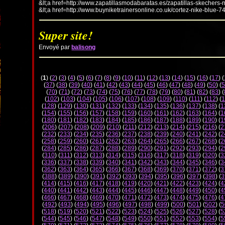
&lt;a href=http://www.zapatillasmodabaratas.es/zapatillas-skechers-
&lt;a href=http://www.buyniketrainersonline.co.uk/cortez-nike-blue-7
Super site!
Envoyé par
balisong
(
1
) (
2
) (
3
) (
4
) (
5
) (
6
) (
7
) (
8
) (
9
) (
10
) (
11
) (
12
) (
13
) (
14
) (
15
) (
16
) (
17
) (
(
37
) (
38
) (
39
) (
40
) (
41
) (
42
) (
43
) (
44
) (
45
) (
46
) (
47
) (
48
) (
49
) (
50
) (
5
(
70
) (
71
) (
72
) (
73
) (
74
) (
75
) (
76
) (
77
) (
78
) (
79
) (
80
) (
81
) (
82
) (
83
) (
(
102
) (
103
) (
104
) (
105
) (
106
) (
107
) (
108
) (
109
) (
110
) (
111
) (
112
) (
1
(
128
) (
129
) (
130
) (
131
) (
132
) (
133
) (
134
) (
135
) (
136
) (
137
) (
138
) (
1
(
154
) (
155
) (
156
) (
157
) (
158
) (
159
) (
160
) (
161
) (
162
) (
163
) (
164
) (
1
(
180
) (
181
) (
182
) (
183
) (
184
) (
185
) (
186
) (
187
) (
188
) (
189
) (
190
) (
1
(
206
) (
207
) (
208
) (
209
) (
210
) (
211
) (
212
) (
213
) (
214
) (
215
) (
216
) (
2
(
232
) (
233
) (
234
) (
235
) (
236
) (
237
) (
238
) (
239
) (
240
) (
241
) (
242
) (
2
(
258
) (
259
) (
260
) (
261
) (
262
) (
263
) (
264
) (
265
) (
266
) (
267
) (
268
) (
2
(
284
) (
285
) (
286
) (
287
) (
288
) (
289
) (
290
) (
291
) (
292
) (
293
) (
294
) (
2
(
310
) (
311
) (
312
) (
313
) (
314
) (
315
) (
316
) (
317
) (
318
) (
319
) (
320
) (
3
(
336
) (
337
) (
338
) (
339
) (
340
) (
341
) (
342
) (
343
) (
344
) (
345
) (
346
) (
3
(
362
) (
363
) (
364
) (
365
) (
366
) (
367
) (
368
) (
369
) (
370
) (
371
) (
372
) (
3
(
388
) (
389
) (
390
) (
391
) (
392
) (
393
) (
394
) (
395
) (
396
) (
397
) (
398
) (
3
(
414
) (
415
) (
416
) (
417
) (
418
) (
419
) (
420
) (
421
) (
422
) (
423
) (
424
) (
4
(
440
) (
441
) (
442
) (
443
) (
444
) (
445
) (
446
) (
447
) (
448
) (
449
) (
450
) (
4
(
466
) (
467
) (
468
) (
469
) (
470
) (
471
) (
472
) (
473
) (
474
) (
475
) (
476
) (
4
(
492
) (
493
) (
494
) (
495
) (
496
) (
497
) (
498
) (
499
) (
500
) (
501
) (
502
) (
5
(
518
) (
519
) (
520
) (
521
) (
522
) (
523
) (
524
) (
525
) (
526
) (
527
) (
528
) (
5
(
544
) (
545
) (
546
) (
547
) (
548
) (
549
) (
550
) (
551
) (
552
) (
553
) (
554
) (
5