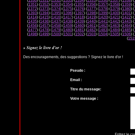
(
1330
) (
1331
) (
1332
) (
1333
) (
1334
) (
1335
) (
1336
) (
1337
) (
1338
) (
(
1351
) (
1352
) (
1353
) (
1354
) (
1355
) (
1356
) (
1357
) (
1358
) (
1359
) (
(
1372
) (
1373
) (
1374
) (
1375
) (
1376
) (
1377
) (
1378
) (
1379
) (
1380
) (
(
1393
) (
1394
) (
1395
) (
1396
) (
1397
) (
1398
) (
1399
) (
1400
) (
1401
) (
(
1414
) (
1415
) (
1416
) (
1417
) (
1418
) (
1419
) (
1420
) (
1421
) (
1422
) (
(
1435
) (
1436
) (
1437
) (
1438
) (
1439
) (
1440
) (
1441
) (
1442
) (
1443
) (
(
1456
) (
1457
) (
1458
) (
1459
) (
1460
) (
1461
) (
1462
) (
1463
) (
1464
) (
(
1477
) (
1478
) (
1479
) (
1480
) (
1481
) (
1482
) (
1483
) (
1484
) (
1485
) (
(
1498
) (
1499
) (
1500
) (
1501
) (
1502
) (
1503
) (
1504
) (
1505
) (
1506
) (
(
151
» Signez le livre d'or !
Des encouragements, des suggestions ? Signez le livre d'or !
Pseudo :
Email :
Titre du message:
Votre message :
Entrez le co