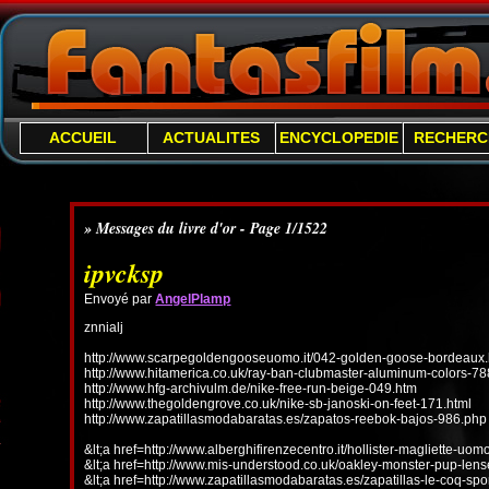
ACCUEIL
ACTUALITES
ENCYCLOPEDIE
RECHERC
» Messages du livre d'or - Page 1/1522
ipvcksp
Envoyé par
AngelPlamp
znnialj
http://www.scarpegoldengooseuomo.it/042-golden-goose-bordeaux.
http://www.hitamerica.co.uk/ray-ban-clubmaster-aluminum-colors-78
http://www.hfg-archivulm.de/nike-free-run-beige-049.htm
http://www.thegoldengrove.co.uk/nike-sb-janoski-on-feet-171.html
http://www.zapatillasmodabaratas.es/zapatos-reebok-bajos-986.php
&lt;a href=http://www.alberghifirenzecentro.it/hollister-magliette-uo
&lt;a href=http://www.mis-understood.co.uk/oakley-monster-pup-len
&lt;a href=http://www.zapatillasmodabaratas.es/zapatillas-le-coq-spo