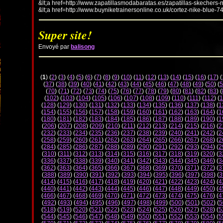
&lt;a href=http://www.zapatillasmodabaratas.es/zapatillas-skechers-
&lt;a href=http://www.buyniketrainersonline.co.uk/cortez-nike-blue-7
Super site!
Envoyé par
balisong
(
1
) (
2
) (
3
) (
4
) (
5
) (
6
) (
7
) (
8
) (
9
) (
10
) (
11
) (
12
) (
13
) (
14
) (
15
) (
16
) (
17
) (
(
37
) (
38
) (
39
) (
40
) (
41
) (
42
) (
43
) (
44
) (
45
) (
46
) (
47
) (
48
) (
49
) (
50
) (
5
(
70
) (
71
) (
72
) (
73
) (
74
) (
75
) (
76
) (
77
) (
78
) (
79
) (
80
) (
81
) (
82
) (
83
) (
(
102
) (
103
) (
104
) (
105
) (
106
) (
107
) (
108
) (
109
) (
110
) (
111
) (
112
) (
1
(
128
) (
129
) (
130
) (
131
) (
132
) (
133
) (
134
) (
135
) (
136
) (
137
) (
138
) (
1
(
154
) (
155
) (
156
) (
157
) (
158
) (
159
) (
160
) (
161
) (
162
) (
163
) (
164
) (
1
(
180
) (
181
) (
182
) (
183
) (
184
) (
185
) (
186
) (
187
) (
188
) (
189
) (
190
) (
1
(
206
) (
207
) (
208
) (
209
) (
210
) (
211
) (
212
) (
213
) (
214
) (
215
) (
216
) (
2
(
232
) (
233
) (
234
) (
235
) (
236
) (
237
) (
238
) (
239
) (
240
) (
241
) (
242
) (
2
(
258
) (
259
) (
260
) (
261
) (
262
) (
263
) (
264
) (
265
) (
266
) (
267
) (
268
) (
2
(
284
) (
285
) (
286
) (
287
) (
288
) (
289
) (
290
) (
291
) (
292
) (
293
) (
294
) (
2
(
310
) (
311
) (
312
) (
313
) (
314
) (
315
) (
316
) (
317
) (
318
) (
319
) (
320
) (
3
(
336
) (
337
) (
338
) (
339
) (
340
) (
341
) (
342
) (
343
) (
344
) (
345
) (
346
) (
3
(
362
) (
363
) (
364
) (
365
) (
366
) (
367
) (
368
) (
369
) (
370
) (
371
) (
372
) (
3
(
388
) (
389
) (
390
) (
391
) (
392
) (
393
) (
394
) (
395
) (
396
) (
397
) (
398
) (
3
(
414
) (
415
) (
416
) (
417
) (
418
) (
419
) (
420
) (
421
) (
422
) (
423
) (
424
) (
4
(
440
) (
441
) (
442
) (
443
) (
444
) (
445
) (
446
) (
447
) (
448
) (
449
) (
450
) (
4
(
466
) (
467
) (
468
) (
469
) (
470
) (
471
) (
472
) (
473
) (
474
) (
475
) (
476
) (
4
(
492
) (
493
) (
494
) (
495
) (
496
) (
497
) (
498
) (
499
) (
500
) (
501
) (
502
) (
5
(
518
) (
519
) (
520
) (
521
) (
522
) (
523
) (
524
) (
525
) (
526
) (
527
) (
528
) (
5
(
544
) (
545
) (
546
) (
547
) (
548
) (
549
) (
550
) (
551
) (
552
) (
553
) (
554
) (
5