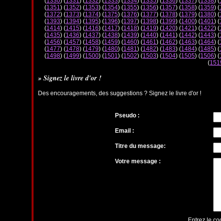
(
1330
) (
1331
) (
1332
) (
1333
) (
1334
) (
1335
) (
1336
) (
1337
) (
1338
) (
(
1351
) (
1352
) (
1353
) (
1354
) (
1355
) (
1356
) (
1357
) (
1358
) (
1359
) (
(
1372
) (
1373
) (
1374
) (
1375
) (
1376
) (
1377
) (
1378
) (
1379
) (
1380
) (
(
1393
) (
1394
) (
1395
) (
1396
) (
1397
) (
1398
) (
1399
) (
1400
) (
1401
) (
(
1414
) (
1415
) (
1416
) (
1417
) (
1418
) (
1419
) (
1420
) (
1421
) (
1422
) (
(
1435
) (
1436
) (
1437
) (
1438
) (
1439
) (
1440
) (
1441
) (
1442
) (
1443
) (
(
1456
) (
1457
) (
1458
) (
1459
) (
1460
) (
1461
) (
1462
) (
1463
) (
1464
) (
(
1477
) (
1478
) (
1479
) (
1480
) (
1481
) (
1482
) (
1483
) (
1484
) (
1485
) (
(
1498
) (
1499
) (
1500
) (
1501
) (
1502
) (
1503
) (
1504
) (
1505
) (
1506
) (
(
151
» Signez le livre d'or !
Des encouragements, des suggestions ? Signez le livre d'or !
Pseudo :
Email :
Titre du message:
Votre message :
Entrez le co