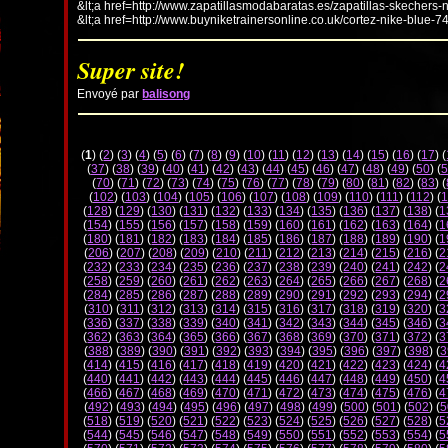
&lt;a href=http://www.zapatillasmodabaratas.es/zapatillas-skechers-
&lt;a href=http://www.buyniketrainersonline.co.uk/cortez-nike-blue-7
Super site!
Envoyé par
balisong
(
1
) (
2
) (
3
) (
4
) (
5
) (
6
) (
7
) (
8
) (
9
) (
10
) (
11
) (
12
) (
13
) (
14
) (
15
) (
16
) (
17
) (
(
37
) (
38
) (
39
) (
40
) (
41
) (
42
) (
43
) (
44
) (
45
) (
46
) (
47
) (
48
) (
49
) (
50
) (
5
(
70
) (
71
) (
72
) (
73
) (
74
) (
75
) (
76
) (
77
) (
78
) (
79
) (
80
) (
81
) (
82
) (
83
) (
(
102
) (
103
) (
104
) (
105
) (
106
) (
107
) (
108
) (
109
) (
110
) (
111
) (
112
) (
1
(
128
) (
129
) (
130
) (
131
) (
132
) (
133
) (
134
) (
135
) (
136
) (
137
) (
138
) (
1
(
154
) (
155
) (
156
) (
157
) (
158
) (
159
) (
160
) (
161
) (
162
) (
163
) (
164
) (
1
(
180
) (
181
) (
182
) (
183
) (
184
) (
185
) (
186
) (
187
) (
188
) (
189
) (
190
) (
1
(
206
) (
207
) (
208
) (
209
) (
210
) (
211
) (
212
) (
213
) (
214
) (
215
) (
216
) (
2
(
232
) (
233
) (
234
) (
235
) (
236
) (
237
) (
238
) (
239
) (
240
) (
241
) (
242
) (
2
(
258
) (
259
) (
260
) (
261
) (
262
) (
263
) (
264
) (
265
) (
266
) (
267
) (
268
) (
2
(
284
) (
285
) (
286
) (
287
) (
288
) (
289
) (
290
) (
291
) (
292
) (
293
) (
294
) (
2
(
310
) (
311
) (
312
) (
313
) (
314
) (
315
) (
316
) (
317
) (
318
) (
319
) (
320
) (
3
(
336
) (
337
) (
338
) (
339
) (
340
) (
341
) (
342
) (
343
) (
344
) (
345
) (
346
) (
3
(
362
) (
363
) (
364
) (
365
) (
366
) (
367
) (
368
) (
369
) (
370
) (
371
) (
372
) (
3
(
388
) (
389
) (
390
) (
391
) (
392
) (
393
) (
394
) (
395
) (
396
) (
397
) (
398
) (
3
(
414
) (
415
) (
416
) (
417
) (
418
) (
419
) (
420
) (
421
) (
422
) (
423
) (
424
) (
4
(
440
) (
441
) (
442
) (
443
) (
444
) (
445
) (
446
) (
447
) (
448
) (
449
) (
450
) (
4
(
466
) (
467
) (
468
) (
469
) (
470
) (
471
) (
472
) (
473
) (
474
) (
475
) (
476
) (
4
(
492
) (
493
) (
494
) (
495
) (
496
) (
497
) (
498
) (
499
) (
500
) (
501
) (
502
) (
5
(
518
) (
519
) (
520
) (
521
) (
522
) (
523
) (
524
) (
525
) (
526
) (
527
) (
528
) (
5
(
544
) (
545
) (
546
) (
547
) (
548
) (
549
) (
550
) (
551
) (
552
) (
553
) (
554
) (
5