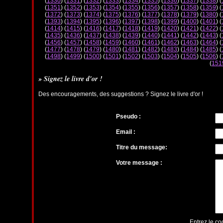
(
1330
) (
1331
) (
1332
) (
1333
) (
1334
) (
1335
) (
1336
) (
1337
) (
1338
) (
(
1351
) (
1352
) (
1353
) (
1354
) (
1355
) (
1356
) (
1357
) (
1358
) (
1359
) (
(
1372
) (
1373
) (
1374
) (
1375
) (
1376
) (
1377
) (
1378
) (
1379
) (
1380
) (
(
1393
) (
1394
) (
1395
) (
1396
) (
1397
) (
1398
) (
1399
) (
1400
) (
1401
) (
(
1414
) (
1415
) (
1416
) (
1417
) (
1418
) (
1419
) (
1420
) (
1421
) (
1422
) (
(
1435
) (
1436
) (
1437
) (
1438
) (
1439
) (
1440
) (
1441
) (
1442
) (
1443
) (
(
1456
) (
1457
) (
1458
) (
1459
) (
1460
) (
1461
) (
1462
) (
1463
) (
1464
) (
(
1477
) (
1478
) (
1479
) (
1480
) (
1481
) (
1482
) (
1483
) (
1484
) (
1485
) (
(
1498
) (
1499
) (
1500
) (
1501
) (
1502
) (
1503
) (
1504
) (
1505
) (
1506
) (
(
151
» Signez le livre d'or !
Des encouragements, des suggestions ? Signez le livre d'or !
Pseudo :
Email :
Titre du message:
Votre message :
Entrez le co