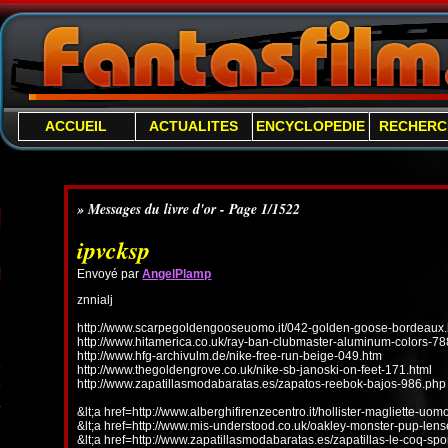
ACCUEIL
ACTUALITES
ENCYCLOPEDIE
RECHERC
» Messages du livre d'or - Page 1/1522
ipvcksp
Envoyé par
AngelPlamp
znnialj
http://www.scarpegoldengooseuomo.it/042-golden-goose-bordeaux.
http://www.hitamerica.co.uk/ray-ban-clubmaster-aluminum-colors-78
http://www.hfg-archivulm.de/nike-free-run-beige-049.htm
http://www.thegoldengrove.co.uk/nike-sb-janoski-on-feet-171.html
http://www.zapatillasmodabaratas.es/zapatos-reebok-bajos-986.php
&lt;a href=http://www.alberghifirenzecentro.it/hollister-magliette-uo
&lt;a href=http://www.mis-understood.co.uk/oakley-monster-pup-len
&lt;a href=http://www.zapatillasmodabaratas.es/zapatillas-le-coq-spo