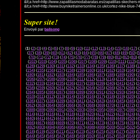
&lt;a href=http://www.zapatillasmodabaratas.es/zapatillas-skechers-
&lt;a href=http://www.buyniketrainersonline.co.uk/cortez-nike-blue-7
Super site!
Envoyé par
balisong
(
1
) (
2
) (
3
) (
4
) (
5
) (
6
) (
7
) (
8
) (
9
) (
10
) (
11
) (
12
) (
13
) (
14
) (
15
) (
16
) (
17
) (
(
37
) (
38
) (
39
) (
40
) (
41
) (
42
) (
43
) (
44
) (
45
) (
46
) (
47
) (
48
) (
49
) (
50
) (
5
(
70
) (
71
) (
72
) (
73
) (
74
) (
75
) (
76
) (
77
) (
78
) (
79
) (
80
) (
81
) (
82
) (
83
) (
(
102
) (
103
) (
104
) (
105
) (
106
) (
107
) (
108
) (
109
) (
110
) (
111
) (
112
) (
1
(
128
) (
129
) (
130
) (
131
) (
132
) (
133
) (
134
) (
135
) (
136
) (
137
) (
138
) (
1
(
154
) (
155
) (
156
) (
157
) (
158
) (
159
) (
160
) (
161
) (
162
) (
163
) (
164
) (
1
(
180
) (
181
) (
182
) (
183
) (
184
) (
185
) (
186
) (
187
) (
188
) (
189
) (
190
) (
1
(
206
) (
207
) (
208
) (
209
) (
210
) (
211
) (
212
) (
213
) (
214
) (
215
) (
216
) (
2
(
232
) (
233
) (
234
) (
235
) (
236
) (
237
) (
238
) (
239
) (
240
) (
241
) (
242
) (
2
(
258
) (
259
) (
260
) (
261
) (
262
) (
263
) (
264
) (
265
) (
266
) (
267
) (
268
) (
2
(
284
) (
285
) (
286
) (
287
) (
288
) (
289
) (
290
) (
291
) (
292
) (
293
) (
294
) (
2
(
310
) (
311
) (
312
) (
313
) (
314
) (
315
) (
316
) (
317
) (
318
) (
319
) (
320
) (
3
(
336
) (
337
) (
338
) (
339
) (
340
) (
341
) (
342
) (
343
) (
344
) (
345
) (
346
) (
3
(
362
) (
363
) (
364
) (
365
) (
366
) (
367
) (
368
) (
369
) (
370
) (
371
) (
372
) (
3
(
388
) (
389
) (
390
) (
391
) (
392
) (
393
) (
394
) (
395
) (
396
) (
397
) (
398
) (
3
(
414
) (
415
) (
416
) (
417
) (
418
) (
419
) (
420
) (
421
) (
422
) (
423
) (
424
) (
4
(
440
) (
441
) (
442
) (
443
) (
444
) (
445
) (
446
) (
447
) (
448
) (
449
) (
450
) (
4
(
466
) (
467
) (
468
) (
469
) (
470
) (
471
) (
472
) (
473
) (
474
) (
475
) (
476
) (
4
(
492
) (
493
) (
494
) (
495
) (
496
) (
497
) (
498
) (
499
) (
500
) (
501
) (
502
) (
5
(
518
) (
519
) (
520
) (
521
) (
522
) (
523
) (
524
) (
525
) (
526
) (
527
) (
528
) (
5
(
544
) (
545
) (
546
) (
547
) (
548
) (
549
) (
550
) (
551
) (
552
) (
553
) (
554
) (
5