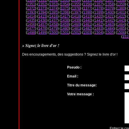
(
1330
) (
1331
) (
1332
) (
1333
) (
1334
) (
1335
) (
1336
) (
1337
) (
1338
) (
(
1351
) (
1352
) (
1353
) (
1354
) (
1355
) (
1356
) (
1357
) (
1358
) (
1359
) (
(
1372
) (
1373
) (
1374
) (
1375
) (
1376
) (
1377
) (
1378
) (
1379
) (
1380
) (
(
1393
) (
1394
) (
1395
) (
1396
) (
1397
) (
1398
) (
1399
) (
1400
) (
1401
) (
(
1414
) (
1415
) (
1416
) (
1417
) (
1418
) (
1419
) (
1420
) (
1421
) (
1422
) (
(
1435
) (
1436
) (
1437
) (
1438
) (
1439
) (
1440
) (
1441
) (
1442
) (
1443
) (
(
1456
) (
1457
) (
1458
) (
1459
) (
1460
) (
1461
) (
1462
) (
1463
) (
1464
) (
(
1477
) (
1478
) (
1479
) (
1480
) (
1481
) (
1482
) (
1483
) (
1484
) (
1485
) (
(
1498
) (
1499
) (
1500
) (
1501
) (
1502
) (
1503
) (
1504
) (
1505
) (
1506
) (
(
151
» Signez le livre d'or !
Des encouragements, des suggestions ? Signez le livre d'or !
Pseudo :
Email :
Titre du message:
Votre message :
Entrez le co