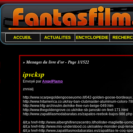
ACCUEIL
ACTUALITES
ENCYCLOPEDIE
RECHERC
» Messages du livre d'or - Page 1/1522
ipvcksp
Envoyé par
AngelPlamp
znnialj
http://www.scarpegoldengooseuomo.it/042-golden-goose-bordeaux.
http://www.hitamerica.co.uk/ray-ban-clubmaster-aluminum-colors-78
http://www.hfg-archivulm.de/nike-free-run-beige-049.htm
http://www.thegoldengrove.co.uk/nike-sb-janoski-on-feet-171.html
http://www.zapatillasmodabaratas.es/zapatos-reebok-bajos-986.php
&lt;a href=http://www.alberghifirenzecentro.it/hollister-magliette-uo
&lt;a href=http://www.mis-understood.co.uk/oakley-monster-pup-len
&lt;a href=http://www.zapatillasmodabaratas.es/zapatillas-le-coq-spo