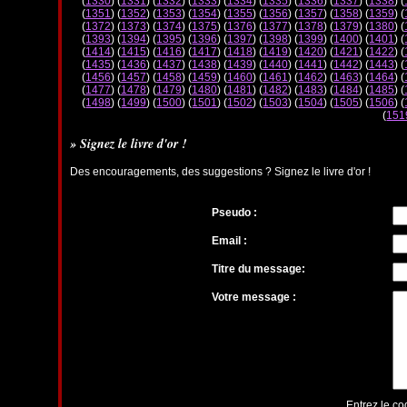
(
1330
) (
1331
) (
1332
) (
1333
) (
1334
) (
1335
) (
1336
) (
1337
) (
1338
) (
(
1351
) (
1352
) (
1353
) (
1354
) (
1355
) (
1356
) (
1357
) (
1358
) (
1359
) (
(
1372
) (
1373
) (
1374
) (
1375
) (
1376
) (
1377
) (
1378
) (
1379
) (
1380
) (
(
1393
) (
1394
) (
1395
) (
1396
) (
1397
) (
1398
) (
1399
) (
1400
) (
1401
) (
(
1414
) (
1415
) (
1416
) (
1417
) (
1418
) (
1419
) (
1420
) (
1421
) (
1422
) (
(
1435
) (
1436
) (
1437
) (
1438
) (
1439
) (
1440
) (
1441
) (
1442
) (
1443
) (
(
1456
) (
1457
) (
1458
) (
1459
) (
1460
) (
1461
) (
1462
) (
1463
) (
1464
) (
(
1477
) (
1478
) (
1479
) (
1480
) (
1481
) (
1482
) (
1483
) (
1484
) (
1485
) (
(
1498
) (
1499
) (
1500
) (
1501
) (
1502
) (
1503
) (
1504
) (
1505
) (
1506
) (
(
151
» Signez le livre d'or !
Des encouragements, des suggestions ? Signez le livre d'or !
Pseudo :
Email :
Titre du message:
Votre message :
Entrez le co