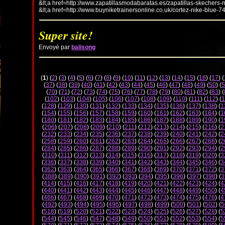
&lt;a href=http://www.zapatillasmodabaratas.es/zapatillas-skechers-
&lt;a href=http://www.buyniketrainersonline.co.uk/cortez-nike-blue-7
Super site!
Envoyé par
balisong
(
1
) (
2
) (
3
) (
4
) (
5
) (
6
) (
7
) (
8
) (
9
) (
10
) (
11
) (
12
) (
13
) (
14
) (
15
) (
16
) (
17
) (
(
37
) (
38
) (
39
) (
40
) (
41
) (
42
) (
43
) (
44
) (
45
) (
46
) (
47
) (
48
) (
49
) (
50
) (
5
(
70
) (
71
) (
72
) (
73
) (
74
) (
75
) (
76
) (
77
) (
78
) (
79
) (
80
) (
81
) (
82
) (
83
) (
(
102
) (
103
) (
104
) (
105
) (
106
) (
107
) (
108
) (
109
) (
110
) (
111
) (
112
) (
1
(
128
) (
129
) (
130
) (
131
) (
132
) (
133
) (
134
) (
135
) (
136
) (
137
) (
138
) (
1
(
154
) (
155
) (
156
) (
157
) (
158
) (
159
) (
160
) (
161
) (
162
) (
163
) (
164
) (
1
(
180
) (
181
) (
182
) (
183
) (
184
) (
185
) (
186
) (
187
) (
188
) (
189
) (
190
) (
1
(
206
) (
207
) (
208
) (
209
) (
210
) (
211
) (
212
) (
213
) (
214
) (
215
) (
216
) (
2
(
232
) (
233
) (
234
) (
235
) (
236
) (
237
) (
238
) (
239
) (
240
) (
241
) (
242
) (
2
(
258
) (
259
) (
260
) (
261
) (
262
) (
263
) (
264
) (
265
) (
266
) (
267
) (
268
) (
2
(
284
) (
285
) (
286
) (
287
) (
288
) (
289
) (
290
) (
291
) (
292
) (
293
) (
294
) (
2
(
310
) (
311
) (
312
) (
313
) (
314
) (
315
) (
316
) (
317
) (
318
) (
319
) (
320
) (
3
(
336
) (
337
) (
338
) (
339
) (
340
) (
341
) (
342
) (
343
) (
344
) (
345
) (
346
) (
3
(
362
) (
363
) (
364
) (
365
) (
366
) (
367
) (
368
) (
369
) (
370
) (
371
) (
372
) (
3
(
388
) (
389
) (
390
) (
391
) (
392
) (
393
) (
394
) (
395
) (
396
) (
397
) (
398
) (
3
(
414
) (
415
) (
416
) (
417
) (
418
) (
419
) (
420
) (
421
) (
422
) (
423
) (
424
) (
4
(
440
) (
441
) (
442
) (
443
) (
444
) (
445
) (
446
) (
447
) (
448
) (
449
) (
450
) (
4
(
466
) (
467
) (
468
) (
469
) (
470
) (
471
) (
472
) (
473
) (
474
) (
475
) (
476
) (
4
(
492
) (
493
) (
494
) (
495
) (
496
) (
497
) (
498
) (
499
) (
500
) (
501
) (
502
) (
5
(
518
) (
519
) (
520
) (
521
) (
522
) (
523
) (
524
) (
525
) (
526
) (
527
) (
528
) (
5
(
544
) (
545
) (
546
) (
547
) (
548
) (
549
) (
550
) (
551
) (
552
) (
553
) (
554
) (
5