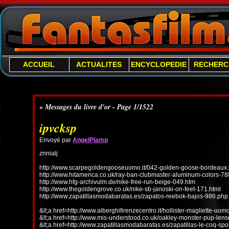
ACCUEIL
ACTUALITES
ENCYCLOPEDIE
RECHERC
» Messages du livre d'or - Page 1/1522
ipvcksp
Envoyé par
AngelPlamp
znnialj
http://www.scarpegoldengooseuomo.it/042-golden-goose-bordeaux.
http://www.hitamerica.co.uk/ray-ban-clubmaster-aluminum-colors-78
http://www.hfg-archivulm.de/nike-free-run-beige-049.htm
http://www.thegoldengrove.co.uk/nike-sb-janoski-on-feet-171.html
http://www.zapatillasmodabaratas.es/zapatos-reebok-bajos-986.php
&lt;a href=http://www.alberghifirenzecentro.it/hollister-magliette-uo
&lt;a href=http://www.mis-understood.co.uk/oakley-monster-pup-len
&lt;a href=http://www.zapatillasmodabaratas.es/zapatillas-le-coq-spo