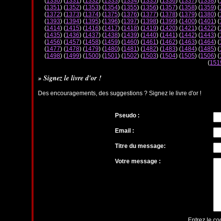
(
1330
) (
1331
) (
1332
) (
1333
) (
1334
) (
1335
) (
1336
) (
1337
) (
1338
) (
(
1351
) (
1352
) (
1353
) (
1354
) (
1355
) (
1356
) (
1357
) (
1358
) (
1359
) (
(
1372
) (
1373
) (
1374
) (
1375
) (
1376
) (
1377
) (
1378
) (
1379
) (
1380
) (
(
1393
) (
1394
) (
1395
) (
1396
) (
1397
) (
1398
) (
1399
) (
1400
) (
1401
) (
(
1414
) (
1415
) (
1416
) (
1417
) (
1418
) (
1419
) (
1420
) (
1421
) (
1422
) (
(
1435
) (
1436
) (
1437
) (
1438
) (
1439
) (
1440
) (
1441
) (
1442
) (
1443
) (
(
1456
) (
1457
) (
1458
) (
1459
) (
1460
) (
1461
) (
1462
) (
1463
) (
1464
) (
(
1477
) (
1478
) (
1479
) (
1480
) (
1481
) (
1482
) (
1483
) (
1484
) (
1485
) (
(
1498
) (
1499
) (
1500
) (
1501
) (
1502
) (
1503
) (
1504
) (
1505
) (
1506
) (
(
151
» Signez le livre d'or !
Des encouragements, des suggestions ? Signez le livre d'or !
Pseudo :
Email :
Titre du message:
Votre message :
Entrez le co