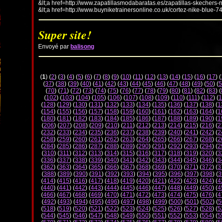
&lt;a href=http://www.zapatillasmodabaratas.es/zapatillas-skechers-
&lt;a href=http://www.buyniketrainersonline.co.uk/cortez-nike-blue-7
Super site!
Envoyé par
balisong
(
1
) (
2
) (
3
) (
4
) (
5
) (
6
) (
7
) (
8
) (
9
) (
10
) (
11
) (
12
) (
13
) (
14
) (
15
) (
16
) (
17
) (
(
37
) (
38
) (
39
) (
40
) (
41
) (
42
) (
43
) (
44
) (
45
) (
46
) (
47
) (
48
) (
49
) (
50
) (
5
(
70
) (
71
) (
72
) (
73
) (
74
) (
75
) (
76
) (
77
) (
78
) (
79
) (
80
) (
81
) (
82
) (
83
) (
(
102
) (
103
) (
104
) (
105
) (
106
) (
107
) (
108
) (
109
) (
110
) (
111
) (
112
) (
1
(
128
) (
129
) (
130
) (
131
) (
132
) (
133
) (
134
) (
135
) (
136
) (
137
) (
138
) (
1
(
154
) (
155
) (
156
) (
157
) (
158
) (
159
) (
160
) (
161
) (
162
) (
163
) (
164
) (
1
(
180
) (
181
) (
182
) (
183
) (
184
) (
185
) (
186
) (
187
) (
188
) (
189
) (
190
) (
1
(
206
) (
207
) (
208
) (
209
) (
210
) (
211
) (
212
) (
213
) (
214
) (
215
) (
216
) (
2
(
232
) (
233
) (
234
) (
235
) (
236
) (
237
) (
238
) (
239
) (
240
) (
241
) (
242
) (
2
(
258
) (
259
) (
260
) (
261
) (
262
) (
263
) (
264
) (
265
) (
266
) (
267
) (
268
) (
2
(
284
) (
285
) (
286
) (
287
) (
288
) (
289
) (
290
) (
291
) (
292
) (
293
) (
294
) (
2
(
310
) (
311
) (
312
) (
313
) (
314
) (
315
) (
316
) (
317
) (
318
) (
319
) (
320
) (
3
(
336
) (
337
) (
338
) (
339
) (
340
) (
341
) (
342
) (
343
) (
344
) (
345
) (
346
) (
3
(
362
) (
363
) (
364
) (
365
) (
366
) (
367
) (
368
) (
369
) (
370
) (
371
) (
372
) (
3
(
388
) (
389
) (
390
) (
391
) (
392
) (
393
) (
394
) (
395
) (
396
) (
397
) (
398
) (
3
(
414
) (
415
) (
416
) (
417
) (
418
) (
419
) (
420
) (
421
) (
422
) (
423
) (
424
) (
4
(
440
) (
441
) (
442
) (
443
) (
444
) (
445
) (
446
) (
447
) (
448
) (
449
) (
450
) (
4
(
466
) (
467
) (
468
) (
469
) (
470
) (
471
) (
472
) (
473
) (
474
) (
475
) (
476
) (
4
(
492
) (
493
) (
494
) (
495
) (
496
) (
497
) (
498
) (
499
) (
500
) (
501
) (
502
) (
5
(
518
) (
519
) (
520
) (
521
) (
522
) (
523
) (
524
) (
525
) (
526
) (
527
) (
528
) (
5
(
544
) (
545
) (
546
) (
547
) (
548
) (
549
) (
550
) (
551
) (
552
) (
553
) (
554
) (
5